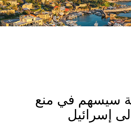
مية سيسهم في منع
لى إسرائيل