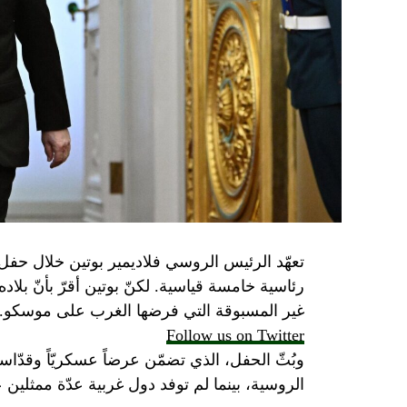
تعهّد الرئيس الروسي فلاديمير بوتين خلال حفل 
رئاسية خامسة قياسية. لكنّ بوتين أقرّ بأنّ بلا
غير المسبوقة التي فرضها الغرب على موسكو.
Follow us on Twitter
وبُثّ الحفل، الذي تضمّن عرضاً عسكريّاً وقدّاساً
الروسية، بينما لم توفد دول غربية عدّة ممثلين 