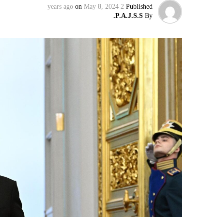
on
May 8, 2024
2 years ago
Published
P.A.J.S.S.
By