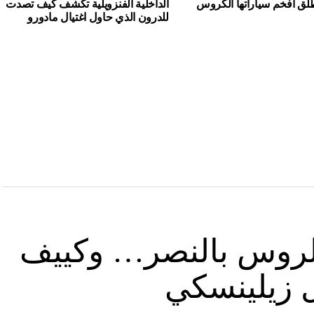
لق أفخم سياراتها الكروس
الداخلية الفنزويلية تكشف كيف تصدت
للدرون الذي حاول اغتيال مادورو
د الروس بالنصر… وكييف
ل زيلينسكي