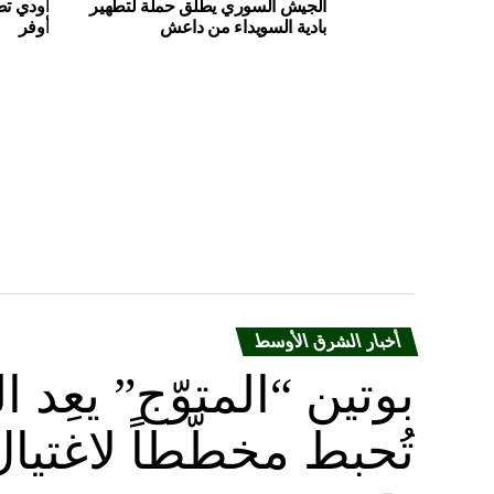
الجيش السوري يطلق حملة لتطهير
أودي تط
بادية السويداء من داعش
أوفر
أخبار الشرق الأوسط
بوتين “المتوّج” يعِ
تُحبط مخطّطاً لاغتيا