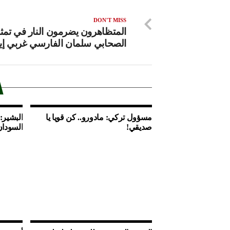
DON'T MISS
المتظاهرون يضرمون النار في تمث
الصحابي سلمان الفارسي غربي إي
مسؤول تركي: مادورو.. كن قويا يا
البشير:
صديقي!
السودان