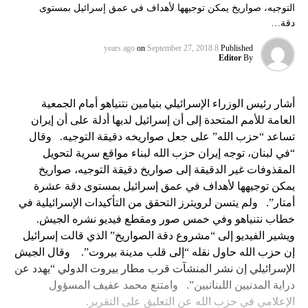
التوجيه، صواريخ يمكن توجيهها لأهداف في عمق إسرائيل بمستوى
دقة…
on
September 27, 2018
8 years ago
Published
Editor
By
أشار رئيس الوزراء الإسرائيلي بنيامين نتنياهو أمام الجمعية
العامة للأمم المتحدة إلى أن إسرائيل لديها أدلة على أن إيران
تساعد “حزب الله” على جعل صواريخه دقيقة التوجيه. وقال
“في لبنان، توجه إيران حزب الله لبناء مواقع سرية لتحويل
المقذوفات غير الدقيقة إلى صواريخ دقيقة التوجيه، صواريخ
يمكن توجيهها لأهداف في عمق إسرائيل بمستوى دقة عشرة
أمتار”. ولم يتسن لرويترز التحقق من التأكيدات الإسرائيلية في
خطاب نتنياهو وفي خمس صور ومقطع فيديو نشره الجيش.
ويشير الفيديو إلى “مشروع دقة الصواريخ” الذي قالت إسرائيل
إن حزب الله حاول نقله “إلى قلب مدينة بيروت”. وقال الجيش
الإسرائيلي إن نشر المنشآت قرب مطار بيروت الدولي “يهدد عن
دراية المدنيين اللبنانيين”. وامتنع محمد عفيف المسؤول
الإعلامي في حزب الله عن التعليق على التقرير.