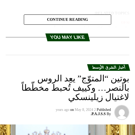
RELATED TOPICS:
CONTINUE READING
UP NEX
اسيل يردّ على كلام نتانياهو وتغريدات أدرعي
YOU MAY LIKE
DON'T MISS
إسرائيل: “حزب الله” أقام بنية تحتية في بيروت لتطوير
الصواريخ
أخبار الشرق الأوسط
بوتين “المتوّج” يعِد الروس
بالنصر… وكييف تُحبط مخطّطاً
لاغتيال زيلينسكي
on
May 8, 2024
2 years ago
Published
P.A.J.S.S.
By