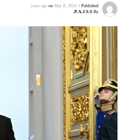
on
May 8, 2024
2 years ago
Published
P.A.J.S.S.
By