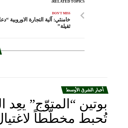
RELATED TOPICS:
DON'T MISS
خامنئي: آلية التجارة الاوروبية “دعا
ثقيلة”
أخبار الشرق الأوسط
بوتين “المتوّج” يعِ
تُحبط مخطّطاً لاغتيا