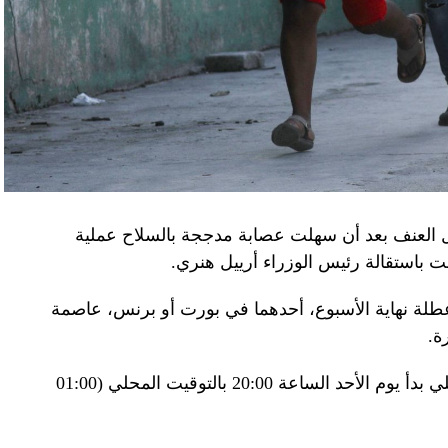
كدةً أنهما كانا يُريدان تجنيد عسكريين «مقرّبين من
تله». وكشفت أجهزة الأمن الأوكرانية أن أحد أعضاء
غ في تصريحات لصحيفة «بوليتيكا» الصربية قبل وصوله
 قصفه «الفاضح» للسفارة الصينية في يوغوسلافيا عام
لى منطقة البيرينيه الجبلية أمس، في اليوم الثاني
ل العنف بعد أن سهلت عصابة مدججة بالسلاح عملية
عن الحرب في أوكرانيا والخلافات التجارية.
باستقالة رئيس الوزراء أرييل هنري.
إلى جبل تورماليه، إحدى محطات الصعود في طواف
لة نهاية الأسبوع، أحدهما في بورت أو برنس، عاصمة
فرنسا للدرّاجات في أعالي البيرينيه في جنوب غرب البلاد، حيث ما زال الطقس شتويّاً على ارتفاع 2115
ة.
وبناء على ذلك فرضت السلطات حظر تجول ليلي بدأ يوم الأحد الساعة 20:00 بالتوقيت المحلي (01:00
ر، حيث تناول الرئيسان مع زوجتيهما الغداء. وقدّم
 جبال البيرينيه، وزجاجة أرمانياك، وقبعات، وسروال