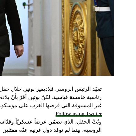
تعهّد الرئيس الروسي فلاديمير بوتين خلال حفل 
رئاسية خامسة قياسية. لكنّ بوتين أقرّ بأنّ بلا
غير المسبوقة التي فرضها الغرب على موسكو.
Follow us on Twitter
وبُثّ الحفل، الذي تضمّن عرضاً عسكريّاً وقدّاساً
الروسية، بينما لم توفد دول غربية عدّة ممثلين 