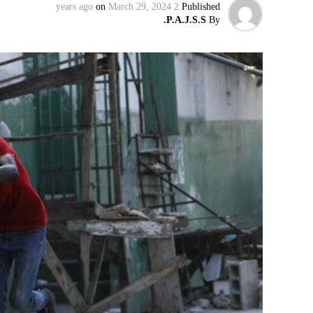
on
March 29, 2024
2 years ago
Published
إقليميّاً، أعلن الجيش البيلاروسي أنّه بدأ مناو
P.A.J.S.S.
By
التكتيكية، في حين أوضح أمين مجلس الأمن الب
بإعلان موسكو عن مناورات نووية وستكون «متزامن
مينسك ستشمل على وجه الخصوص، أنظمة «إسكند
في السياق، أشار رئيس أركان القوات المسلّحة ا
إطار هذا الحدث، تمّت إعادة نشر جزء من القوات
«فور إنجاز عملية الانتشار هذه، سنستعرض المسا
غير الاستراتيجية».
وفي أوكرانيا، فكّكت أجهزة الأمن شبكة من العمل
يعدّون لاغتيال الرئيس الأوكراني» فولوديمير 
الاستخبارات العسكرية كيريلو بودانوف، بناءً ع
ضابطَي أمن، مشيرةً إلى أن المشتبه فيهما اللذ
الأوكراني الذي يتولّى أمن المسؤولين الحكوميي
وذكرت الأجهزة أن هذه الشبكة كانت «تحت إشر