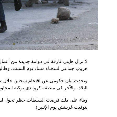
المسؤولَين «نقلا معلومات سرّية» إلى روسيا، مؤ
جهاز أمن» زيلينسكي بهدف «احتجازه كرهينة وق
هذه الشبكة حصل على مسيّرات ومتفجّرات.
من جهة أخرى، انتقد الرئيس الصيني شي جينبين
إلى العاصمة بلغراد، حلف «الناتو»، على خلفية
1999، محذّراً من أن بكين «لن تسمح قط بتكرار حدث تاريخي مأسوي كهذا».
واصطحب الرئيس الفرنسي إيمانويل ماكرون شي إ
لا تزال هايتي غارقة في دوامة جديدة من أعما
من زيارة دولة من شأنها أن تسمح بحوار مباشر 
هروب جماعي لسجناء مساء يوم السبت، وطالبت 
ووصل الزعيمان برفقة زوجتيهما بُعيد الظهر 
وتحدث بيان حكومي عن اقتحام سجنين خلال عط
البلاد، والآخر في منطقة كروا دي بوكيه المجاور
متراً.
وقصد ماكرون مطعماً جبليّاً يقع على ارتفاع كبي
بتوقيت غرينتش يوم الإثنين).
ماكرون هناك هدايا لنظيره من بطانيات صوف من