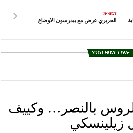
UP NEXT
بة
الحريري عرض مع بيدرسون الاوضاع
YOU MAY LIKE
د الروس بالنصر… وكييف
ل زيلينسكي