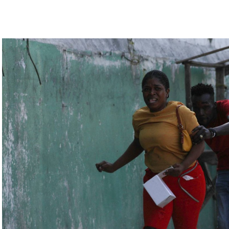
رة للتحقّق من درجة استعداد قاذفات الأسلحة النووية
يلاروسي ألكسندر فولفوفيتش أنّ هذه المناورة مرتبطة
ة» مع التدريبات الروسية، لافتاً إلى أنّ مناورة
ر» الصاروخية وطائرات «سو 25».
لبيلاروسية الجنرال فيكتور غوليفيتش إلى أنّه «في
 ووسائل الطيران في مطار احتياطي»، لافتاً إلى أنّه
ئل المتعلّقة بالاستعدادات لاستخدام الأسلحة النووية
اء التابعين لجهاز الأمن الفدرالي الروسي «كانوا
زيلينسكي ومسؤولين كبار آخرين، مثل رئيس جهاز
لى أوامر من موسكو. وأوقفت الأجهزة الأوكرانية
َين أوقفا «شخصان برتبة كولونيل» من جهاز الدولة
ن.
اف» جهاز الأمن الفدرالي الروسي ويُشتبه في أن