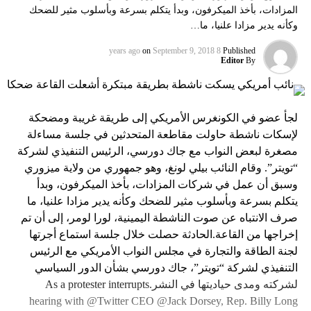
المزادات، بأخذ الميكرفون، وبدأ يتكلم بسرعة وبأسلوب مثير للضحك
وكأنه يدير مزادا علنيا، ما…
on
September 9, 2018
8 years ago
Published
Editor
By
لجأ عضو في الكونغرس الأمريكي إلى طريقة غريبة ومضحكة
لإسكات ناشطة حاولت مقاطعة المتحدثين في جلسة مساءلة
مصغرة لبعض النواب مع جاك دورسي، الرئيس التنفيذي لشركة
“تويتر”. وقام النائب بيلي لونغ، وهو جمهوري من ولاية ميزوري
وسبق أن عمل في شركات المزادات، بأخذ الميكرفون، وبدأ
يتكلم بسرعة وبأسلوب مثير للضحك وكأنه يدير مزادا علنيا، ما
صرف الانتباه عن صوت الناشطة اليمينية، لورا لومر، إلى أن تم
إخراجها من القاعة.الحادثة حصلت خلال جلسة استماع أجرتها
لجنة الطاقة والتجارة في مجلس النواب الأمريكي مع الرئيس
التنفيذي لشركة “تويتر”، جاك دورسي بشأن الدور السياسي
لشركته ومدى حياديتها في النشر.As a protester interrupts
hearing with @Twitter CEO @Jack Dorsey, Rep. Billy Long