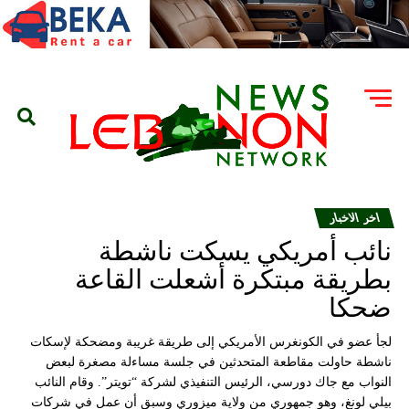
اخر الاخبار
نائب أمريكي يسكت ناشطة
بطريقة مبتكرة أشعلت القاعة
ضحكا
لجأ عضو في الكونغرس الأمريكي إلى طريقة غريبة ومضحكة لإسكات
ناشطة حاولت مقاطعة المتحدثين في جلسة مساءلة مصغرة لبعض
النواب مع جاك دورسي، الرئيس التنفيذي لشركة “تويتر”. وقام النائب
بيلي لونغ، وهو جمهوري من ولاية ميزوري وسبق أن عمل في شركات