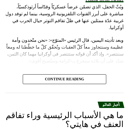
وبُثّ الحفل، الذي تضمّن عرضاً عسكريّاً وقدّاساً أرثوذكسيّاً،
مباشرة على أبرز القنوات التلفزيونية الروسية، بينما لم توفد دول
غربية عدّة ممثلين عنها في ظلّ تفاقم التوتر حيال الحرب في
أوكرانيا.
وبعد تأديته اليمين، قال الرئيس «المتوّج»: «نحن متّحدون وأمة
عظيمة وسنتجاوز معاً كلّ العقبات ونُحقّق كلّ ما خطّطنا له ومعاً
سننتصر». وإذ أكد أن قواته ستنتصر في أوكرانيا مهما كان الثمن،
شدّد على أن بلاده ستخرج بـ»كرامة وستُصبح أقوى».
واعتبر «القيصر» من قاعة «سانت أندروز» في الكرملين، حيث
CONTINUE READING
استُقبل بتصفيق حار من المسؤولين الروس وأبرز الشخصيات
العسكرية الذين ردّدوا النشيد الوطني، أن «خدمة روسيا شرف
هائل ومسؤولية ومهمّة مقدّسة».
أخبار العالم
وبعدما وقف بمفرده تحت المطر بينما شاهد عرضاً عسكريّاً،
ما هي الأسباب الرئيسية وراء تفاقم
باركه رئيس الكنيسة الأرثوذكسية الروسية البطريرك كيريل الذي
قال: «فليكن الله في عونك لمواصلة المهمّة التي سخّرك لها»،
العنف في هايتي؟
مشبّهاً بوتين بالحاكم في العصور الوسطى ألكسندر نيفسكي