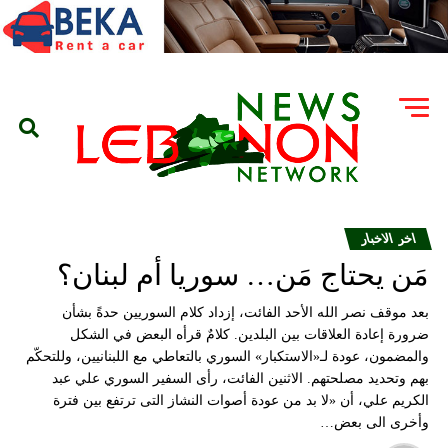
اخر الاخبار
مَن يحتاج مَن… سوريا أم لبنان؟
بعد موقف نصر الله الأحد الفائت، إزداد كلام السوريين حدةً بشأن
ضرورة إعادة العلاقات بين البلدين. كلامٌ قرأه البعض في الشكل
والمضمون، عودة لـ«الاستكبار» السوري بالتعاطي مع اللبنانيين، وللتحكّم
بهم وتحديد مصلحتهم. الاثنين الفائت، رأى السفير السوري علي عبد
الكريم علي، أن «لا بد من عودة أصوات النشاز التى ترتفع بين فترة
وأخرى الى بعض…