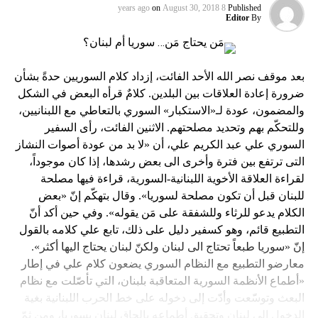
on
August 30, 2018
8 years ago
Published
Editor
By
بعد موقف نصر الله الأحد الفائت، إزداد كلام السوريين حدةً بشأن
ضرورة إعادة العلاقات بين البلدين. كلامٌ قرأه البعض في الشكل
والمضمون، عودة لـ«الاستكبار» السوري بالتعاطي مع اللبنانيين،
وللتحكّم بهم وتحديد مصلحتهم. الاثنين الفائت، رأى السفير
السوري علي عبد الكريم علي، أن «لا بد من عودة أصوات النشاز
التى ترتفع بين فترة وأخرى الى بعض رشدها، إذا كان موجوداً،
لقراءة العلاقة الأخوية اللبنانية-السورية، قراءة فيها مصلحة
للبنان قبل أن تكون مصلحة لسوريا». وقال بتهكّم إنّ «بعض
الكلام يدعو للرثاء وللشفقة على مَن يقوله». وفي حين أكد أنّ
التطبيع قائم، وهو كسفير دليل على ذلك، تابع علي كلامه بالقول
إنّ «سوريا طبعاً تحتاج الى لبنان ولكنّ لبنان يحتاج اليها أكثر».
معارضو التطبيع مع النظام السوري يضعون كلام علي في إطار
«أطماع الأنظمة السورية المتعاقبة بلبنان، التي تأصّلت مع نظام
البعث وتوسّعت وأدّت إلى دخوله على خط الحرب اللبنانية بغية
الدخول إلى لبنان وتحقيق أطماعه بإلحاق لبنان بسوريا، ومن ثمّ