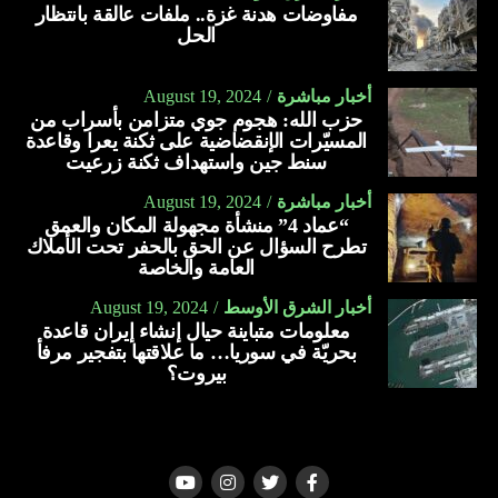
مفاوضات هدنة غزة.. ملفات عالقة بانتظار
الحل
أخبار مباشرة
August 19, 2024
حزب الله: هجوم جوي متزامن بأسراب من
المسيّرات الإنقضاضية على ثكنة يعرا وقاعدة
سنط جين واستهداف ثكنة زرعيت
أخبار مباشرة
August 19, 2024
“عماد 4” منشأة مجهولة المكان والعمق
تطرح السؤال عن الحق بالحفر تحت الأملاك
العامة والخاصة
أخبار الشرق الأوسط
August 19, 2024
معلومات متباينة حيال إنشاء إيران قاعدة
بحريّة في سوريا… ما علاقتها بتفجير مرفأ
بيروت؟