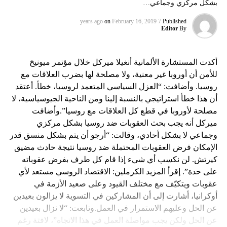
بشكل مركزي وجماعي…
on
February 16, 2019
7 years ago
Published
Editor
By
أكدت المستشارة الألمانية أنغيلا ميركل خلال مؤتمر ميونيخ
للأمن أن أوروبا غير معنية، ولا مصلحة لها بضرب العلاقات مع
روسيا. وأضافت: “العزل السياسي المتعمد لروسيا، خطأ. أعتقد
أن هذا خطأ استراتيجي بالنسبة إلينا ومن الناحية الجيوسياسية، لا
مصلحة لأوروبا في قطع كل العلاقات مع روسيا”.وأضافت
ميركل أنه يجب بحث العقوبات ضد روسيا بشكل مركزي
وجماعي لا بشكل أحادي، وقالت: “أرجو أن يتم بشكل منسق قدر
الإمكان فرض العقوبات المحتملة ضد روسيا نتيجة حادث مضيق
كيرتش. لن نكسب أي شيء إذا قام كل طرف بفرض عقوباته
على حدة”. إقرأ المزيد الكرملين: الاقتصاد الروسي مستعد لأي
عقوبات ويتكيّف مع مختلف القيود وعلى صعيد الأزمة في
أوكرانيا، أشارت إلى أن المشاركين في التسوية لا يزالون بعيدين
عن الحل وعليهم الاستمرار في العمل.وتابعت: “لا نزال بعيدين
عن الحل ولكن يجب مواصلة العمل في هذا الاتجاه”، لافتة رغم