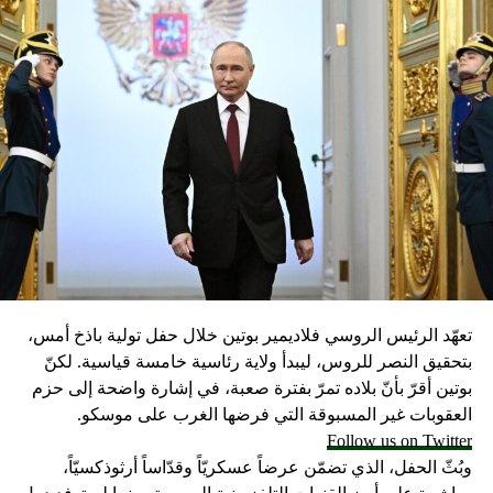
تعهّد الرئيس الروسي فلاديمير بوتين خلال حفل تولية باذخ أمس،
بتحقيق النصر للروس، ليبدأ ولاية رئاسية خامسة قياسية. لكنّ
بوتين أقرّ بأنّ بلاده تمرّ بفترة صعبة، في إشارة واضحة إلى حزم
العقوبات غير المسبوقة التي فرضها الغرب على موسكو.
Follow us on Twitter
وبُثّ الحفل، الذي تضمّن عرضاً عسكريّاً وقدّاساً أرثوذكسيّاً،