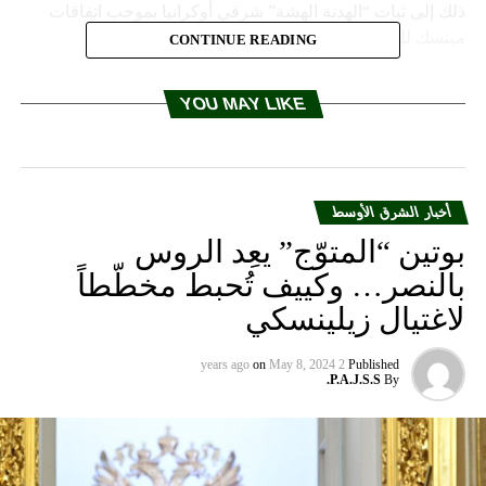
ذلك إلى ثبات “الهدنة الهشة” شرقي أوكرانيا بموجب اتفاقات
مينسك للتسوية.المصدر: نوفوستي
CONTINUE READING
RELATED TOPICS:
YOU MAY LIKE
UP NEX
جاعة مصري تحبط سطوا مسلحا في الأردن
DON'T MISS
البرلمان يمنح الثقة لحكومة الحريري
أخبار الشرق الأوسط
بوتين “المتوّج” يعِد الروس
بالنصر… وكييف تُحبط مخطّطاً
لاغتيال زيلينسكي
on
May 8, 2024
2 years ago
Published
P.A.J.S.S.
By