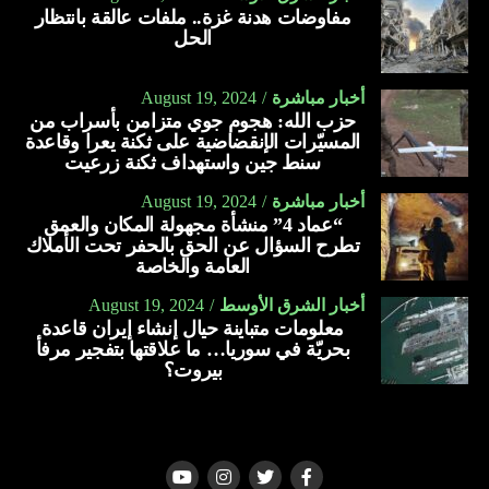
مفاوضات هدنة غزة.. ملفات عالقة بانتظار
الحل
أخبار مباشرة
August 19, 2024
حزب الله: هجوم جوي متزامن بأسراب من
المسيّرات الإنقضاضية على ثكنة يعرا وقاعدة
سنط جين واستهداف ثكنة زرعيت
أخبار مباشرة
August 19, 2024
“عماد 4” منشأة مجهولة المكان والعمق
تطرح السؤال عن الحق بالحفر تحت الأملاك
العامة والخاصة
أخبار الشرق الأوسط
August 19, 2024
معلومات متباينة حيال إنشاء إيران قاعدة
بحريّة في سوريا… ما علاقتها بتفجير مرفأ
بيروت؟