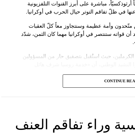
 أرثوذكسيّاً، مباشرة على أبرز القنوات التلفزيونية
عنها في ظلّ تفاقم التوتر حيال الحرب في أوكرانيا.
ن متّحدون وأمة عظيمة وسنتجاوز معاً كلّ العقبات
د أن قواته ستنتصر في أوكرانيا مهما كان الثمن، شدّد
الكرملين، حيث استُقبل بتصفيق حار من المسؤولين
ا النشيد الوطني، أن «خدمة روسيا شرف هائل
CONTINUE RE
ً عسكريّاً، باركه رئيس الكنيسة الأرثوذكسية الروسية
 لمواصلة المهمّة التي سخّرك لها»، مشبّهاً بوتين
ما تمنّى له الحكم الأبدي.
 بـ»عيد النصر» في التاسع من أيار، فيما أقامت
سية وراء تفاقم العنف
َين.