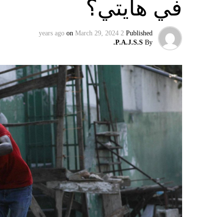
في هايتي؟
وفي تسجيل مصوّر قبل دقائق على توليته، وصفت أ
الرئيس الروسي، بالمخادع، مؤكدةً أن روسيا س
on
March 29, 2024
2 years ago
Published
إقليميّاً، أعلن الجيش البيلاروسي أنّه بدأ مناو
P.A.J.S.S.
By
التكتيكية، في حين أوضح أمين مجلس الأمن الب
بإعلان موسكو عن مناورات نووية وستكون «متزامن
مينسك ستشمل على وجه الخصوص، أنظمة «إسكند
في السياق، أشار رئيس أركان القوات المسلّحة ا
إطار هذا الحدث، تمّت إعادة نشر جزء من القوات
«فور إنجاز عملية الانتشار هذه، سنستعرض المسا
غير الاستراتيجية».
وفي أوكرانيا، فكّكت أجهزة الأمن شبكة من العمل
يعدّون لاغتيال الرئيس الأوكراني» فولوديمير 
الاستخبارات العسكرية كيريلو بودانوف، بناءً ع
ضابطَي أمن، مشيرةً إلى أن المشتبه فيهما اللذ