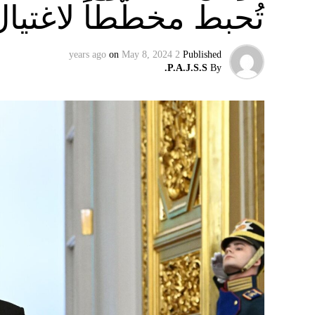
تُحبط مخطّطاً لاغتيا
on
May 8, 2024
2 years ago
Published
P.A.J.S.S.
By