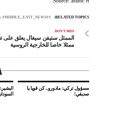
Source: arabic rt
#LEBANON_NEWS; #MIDDLE_EAST_NEWS
RELATED TOPICS:
DON'T MISS
الممثل ستيفن سيغال يعلق على تع
ممثلا خاصا للخارجية الروسية
مسؤول تركي: مادورو.. كن قويا يا
البشير:
صديقي!
السودان