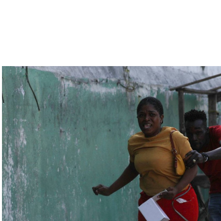
رملة المعارض أليكسي نافالني، يوليا نافالنايا،
تبقى غارقة في النزاعات طالما أنه في السلطة.
رة للتحقّق من درجة استعداد قاذفات الأسلحة النووية
يلاروسي ألكسندر فولفوفيتش أنّ هذه المناورة مرتبطة
ة» مع التدريبات الروسية، لافتاً إلى أنّ مناورة
ر» الصاروخية وطائرات «سو 25».
لبيلاروسية الجنرال فيكتور غوليفيتش إلى أنّه «في
 ووسائل الطيران في مطار احتياطي»، لافتاً إلى أنّه
ئل المتعلّقة بالاستعدادات لاستخدام الأسلحة النووية
اء التابعين لجهاز الأمن الفدرالي الروسي «كانوا
زيلينسكي ومسؤولين كبار آخرين، مثل رئيس جهاز
لى أوامر من موسكو. وأوقفت الأجهزة الأوكرانية
َين أوقفا «شخصان برتبة كولونيل» من جهاز الدولة