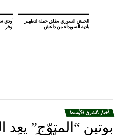
الجيش السوري يطلق حملة لتطهير
أودي تط
بادية السويداء من داعش
أوفر
أخبار الشرق الأوسط
بوتين “المتوّج” يعِ