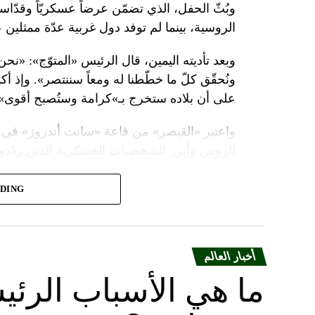
وبُثّ الحفل، الذي تضمّن عرضاً عسكريّاً وقدّاساً
الروسية، بينما لم توفد دول غربية عدّة ممثلين 
وبعد تأديته اليمين، قال الرئيس «المتوّج»: «نح
ونُحقّق كلّ ما خطّطنا له ومعاً سننتصر». وإذ أك
على أن بلاده ستخرج بـ»كرامة وستُصبح أقوى».
واعتبر «القيصر» من قاعة «سانت أندروز» في 
الروس وأبرز الشخصيات العسكرية الذين ردّدو
ومسؤولية ومهمّة مقدّسة».
ADING
وبعدما وقف بمفرده تحت المطر بينما شاهد عرضا
البطريرك كيريل الذي قال: «فليكن الله في عونك
بالحاكم في العصور الوسطى ألكسندر نيفسكي بين
أخبار العالم
ويأتي حفل التولية قبل يومين على احتفال روسيا
ما هي الأسباب الرئي
السلطات حواجز في وسط موسكو قبل المناسبت