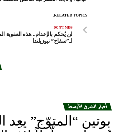
RELATED TOPICS:
DON'T MISS
لن يُحكم بالإعدام.. هذه العقوبة ال
لـ”سفاح” نيوزيلندا
أخبار الشرق الأوسط
بوتين “المتوّج” يعِ