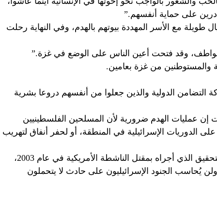
حب والشعور بالواجب نحو إخوتها في الإنسانية أينما عاشوا،
درين على حماية أنفسهم.”
 طويلة مع الأسر المهددة بيوتهم بالهدم، وفي النهاية رحلت
العواطف، وقد فتحت أعين الناس على الوضع في غزة.”
ة والمستوطنين من غزة بعامين.
رين من حركة التضامن الدولية والذين جعلوا من أنفسهم دروعا بشرية
 إن عمليات الهدم ضرورية لأن المسلحين الفلسطينيين
 على الدوريات الإسرائيلية في المنطقة، أو لحفر أنفاق لتهريب
و كان الجيش الإسرائيلي قد أغلق ملف التحقيق الذي أجراه بمقتل الناشطة الأمريكية في عام 2003،
ولن يُحاسب الجنود الإسرائيليون على حادث لا يتحملون