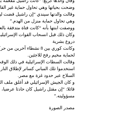
وقال والدها كريغ: “كانت راشيل مفعمة بال
وضحت بحياتها وهي تحاول حماية غير القا
وقالت والدتها سيندي “إن راشيل قضت ليال
وهي تحاول حماية منزل من الهدم.”
ووصفت ابنتها بأنه “كانت فتاة متدفقة ب
وكان ذلك قبل انسحاب القوات الإسرائيلي
دروع بشرية
وكانت كوري بين 8 نشطاء آخ
لحماية مخيم رفح للاجئين.
وقالت السطات الإسرائيلية في ذلك الوقت
استخدموا تلك المباني كساتر لإطلاق النار
السلاح عبر حدود غزة مع مصر.
قائلا: “إن مقتل راشيل كان حادثا عرضيا، 
مسؤوليته.”
مصدر الصورة