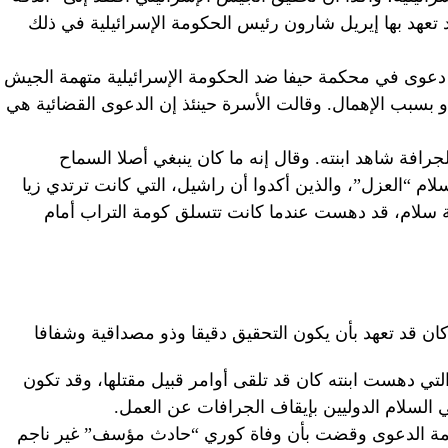
تعهد بها إيريل شارون رئيس الحكومة الإسرائيلية في ذلك
2010 رفعت الأسرة دعوى في محكمة حيفا ضد الحكومة الإسرائيلية متهمة الجيش
 بسبب الإهمال. وقالت الأسرة حينئذ إن الدعوى القضائية هي
افة شاهد ابنته. وقال إنه ما كان ينبغي أصلا السماح
م “العزل”، والذين أكدوا أن راشيل، التي كانت ترتدي زيا
طة سلام، قد دهست عندما كانت تتسلق كومة التراب أمام
ان قد تعهد بأن يكون التحقيق دقيقا وذو مصداقية وشفافا
لتي دهست ابنته كان قد تلقى أوامر قبيل مقتلها، وقد تكون
السلام الدوليين بإيقاف الجرافات عن العمل.
لمحكمة الدعوى وقضت بأن وفاة كوري “حادث مؤسف” غير ناجم