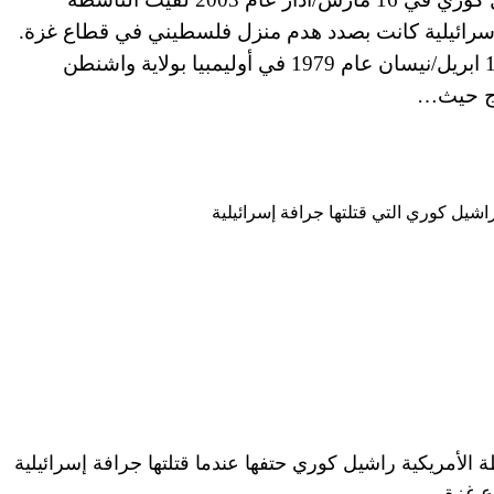
 إسرائيلية كانت بصدد هدم منزل فلسطيني في قطاع غزة.
فمن هي راشيل كوري؟ ولدت راشيل كوري في 10 ابريل/نيسان عام 1979 في أوليمبيا بولاية واشنطن
دج حيث…
ام 2003 لقيت الناشطة الأمريكية راشيل كوري حتفها عندما قتلتها جرافة إسرائيلية
 غزة.