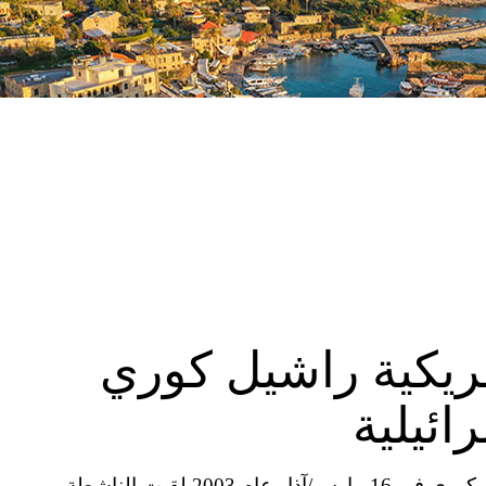
ريكية راشيل كوري
ائيلية
مصدر الصورة Getty Images Image caption راشيل كوري في 16 مارس/آذار عام 2003 لقيت الناشطة