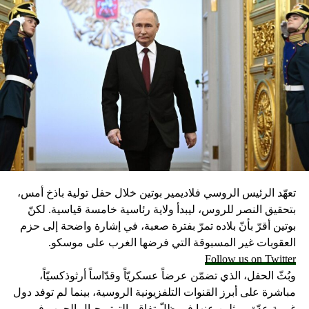
تعهّد الرئيس الروسي فلاديمير بوتين خلال حفل تولية باذخ أمس،
بتحقيق النصر للروس، ليبدأ ولاية رئاسية خامسة قياسية. لكنّ
بوتين أقرّ بأنّ بلاده تمرّ بفترة صعبة، في إشارة واضحة إلى حزم
العقوبات غير المسبوقة التي فرضها الغرب على موسكو.
Follow us on Twitter
وبُثّ الحفل، الذي تضمّن عرضاً عسكريّاً وقدّاساً أرثوذكسيّاً،
مباشرة على أبرز القنوات التلفزيونية الروسية، بينما لم توفد دول
غربية عدّة ممثلين عنها في ظلّ تفاقم التوتر حيال الحرب في