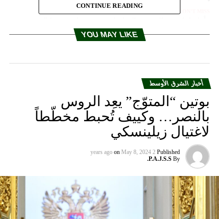
CONTINUE READING
DON'T MISS
“أوّل لقاء”… الرئيس البرازيلي يزور ترامب هذا الشهر
YOU MAY LIKE
أخبار الشرق الأوسط
بوتين “المتوّج” يعِد الروس
بالنصر… وكييف تُحبط مخطّطاً
لاغتيال زيلينسكي
on
May 8, 2024
2 years ago
Published
P.A.J.S.S.
By