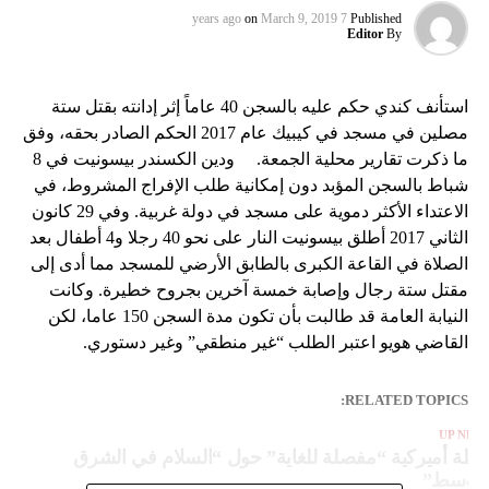
on
March 9, 2019
7 years ago
Published
Editor
By
استأنف كندي حكم عليه بالسجن 40 عاماً إثر إدانته بقتل ستة
مصلين في مسجد في كيبيك عام 2017 الحكم الصادر بحقه، وفق
ما ذكرت تقارير محلية الجمعة. ودين الكسندر بيسونيت في 8
شباط بالسجن المؤبد دون إمكانية طلب الإفراج المشروط، في
الاعتداء الأكثر دموية على مسجد في دولة غربية. وفي 29 كانون
الثاني 2017 أطلق بيسونيت النار على نحو 40 رجلا و4 أطفال بعد
الصلاة في القاعة الكبرى بالطابق الأرضي للمسجد مما أدى إلى
مقتل ستة رجال وإصابة خمسة آخرين بجروح خطيرة. وكانت
النيابة العامة قد طالبت بأن تكون مدة السجن 150 عاما، لكن
القاضي هويو اعتبر الطلب “غير منطقي” وغير دستوري.
RELATED TOPICS:
UP NEX
طة أميركية “مفصلة للغاية” حول “السلام في الشرق
لأوسط”