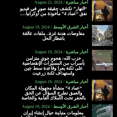
أخبار مباشرة
August 22, 2024
“النهار” تكشف حقيقة صور في فيديو
نفق “عماد 4” مأخوذة من أوكرانيا….
أخبار الشرق الأوسط
August 19, 2024
مفاوضات هدنة غزة.. ملفات عالقة
بانتظار الحل
أخبار مباشرة
August 19, 2024
حزب الله: هجوم جوي متزامن
بأسراب من المسيّرات الإنقضاضية
على ثكنة يعرا وقاعدة سنط جين
واستهداف ثكنة زرعيت
أخبار مباشرة
August 19, 2024
“عماد 4” منشأة مجهولة المكان
والعمق تطرح السؤال عن الحق
بالحفر تحت الأملاك العامة والخاصة
أخبار الشرق الأوسط
August 19, 2024
معلومات متباينة حيال إنشاء إيران