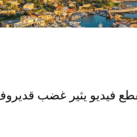
طع فيديو يثير غضب قديروف