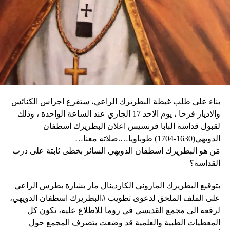
العنف.
يقوم بدعاية للحم الخنزير المحلّي قبل أن يؤكد «أحب الجبن
وأغلقت المدارس والعديد من الشركات في العاصمة أبوابها يوم
كثيراً».
الثلاثاء، كما أبلغ عن أعمال نهب في بعض الأحياء.
وكان شي قد كرّر الإثنين رغبته في العمل بهدف التوصل إلى حلّ
وقال دارين: “المواطنون في حالة رعب، على الرغم من أن
سياسي للحرب في أوكرانيا. وأيّد «هدنة أولمبية» دعا إليها
زعيم العصابة جيمي شيريزير دعا المواطنين إلى عدم الخوف
ماكرون لمناسبة أولمبياد باريس هذا الصيف.
عندما رأوا عصابته تحمل أسلحة، وقال إنهم يريدون فقط الإطاحة
بالحكومة وعدم إلحاق ضرر بالسكان المدنيين”.
بناء على طلب غبطة البطريرك الراعي، ستقرع اجراس الكنائس
وحاولت مجموعة من أفراد العصابات المدججين بالسلاح، يوم
نداء الوطن
والاديار فرحا ، يوم الاحد 17 الجاري عند الساعة الواحدة ، وذلك
الإثنين، السيطرة على مطار توسان لوفرتور الدولي، الأكبر في
لقبول قداسة البابا فرنسيس اعلان البطريرك اسطفان
البلاد، وتبادلوا إطلاق النار مع الشرطة والجنود، مما أدى إلى
الدويهي(1630-1704) طوباويا….صلاته معنا…
إلغاء جميع الرحلات الداخلية والدولية.
مَن هو البطريرك اسطفان الدويهي السائر بخطى ثابتة على درب
القداسة؟
بتوقيع البطريرك الماروني الكاردينال مار بشارة بطرس الراعي
ووفقا لمكتب الهجرة التابع للأمم المتحدة، فر ما لا يقل عن 15
على الملف الملحق لدعوى تطويب #البطريرك اسطفان الدويهي،
ألف شخص من منازلهم منذ عطلة نهاية الأسبوع بسبب أعمال
لرفعه الى مجمع القديسي في روما للاطلاع عليه، تكون كل
العنف.
المعطيات الطبية والعلمية قد وضعت بتصرف المجمع حول