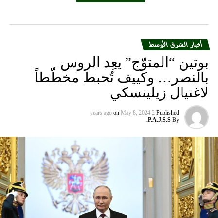
أخبار الشرق الأوسط
بوتين “المتوّج” يعِد الروس
بالنصر… وكييف تُحبط مخطّطاً
لاغتيال زيلينسكي
on
May 8, 2024
2 years ago
Published
P.A.J.S.S.
By