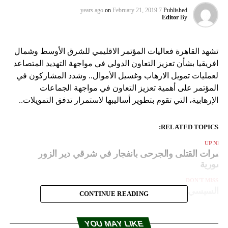
on
February 21, 2019
7 years ago
Published
Editor
By
تشهد القاهرة فعاليات المؤتمر الاقليمي للشرق الأوسط وشمال
افريقيا بشأن تعزيز التعاون الدولي في مواجهة التهديد المتصاعد
لعمليات تمويل الارهاب وغسيل الأموال.. وشدد المشاركون في
المؤتمر على أهمية تعزيز التعاون في مواجهة الجماعات
الإرهابية، التي تقوم بتطوير أساليبها لاستمرار تدفق التمويلات..
RELATED TOPICS:
UP NEX
شرات القتلى والجرحى بانفجار في شرقي دير الزور
لسورية
DON'T MISS
السيسي يؤكد على استقلالية القضاء
CONTINUE READING
YOU MAY LIKE