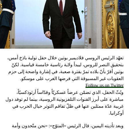
تعهّد الرئيس الروسي فلاديمير بوتين خلال حفل تولية باذخ أمس،
بتحقيق النصر للروس، ليبدأ ولاية رئاسية خامسة قياسية. لكنّ
بوتين أقرّ بأنّ بلاده تمرّ بفترة صعبة، في إشارة واضحة إلى حزم
العقوبات غير المسبوقة التي فرضها الغرب على موسكو.
Follow us on Twitter
وبُثّ الحفل، الذي تضمّن عرضاً عسكريّاً وقدّاساً أرثوذكسيّاً،
مباشرة على أبرز القنوات التلفزيونية الروسية، بينما لم توفد دول
غربية عدّة ممثلين عنها في ظلّ تفاقم التوتر حيال الحرب في
أوكرانيا.
وبعد تأديته اليمين، قال الرئيس «المتوّج»: «نحن متّحدون وأمة