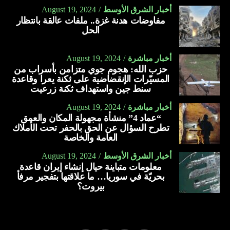
أخبار الشرق الأوسط
August 19, 2024
مفاوضات هدنة غزة.. ملفات عالقة بانتظار
الحل
أخبار مباشرة
August 19, 2024
حزب الله: هجوم جوي متزامن بأسراب من
المسيّرات الإنقضاضية على ثكنة يعرا وقاعدة
سنط جين واستهداف ثكنة زرعيت
أخبار مباشرة
August 19, 2024
“عماد 4” منشأة مجهولة المكان والعمق
تطرح السؤال عن الحق بالحفر تحت الأملاك
العامة والخاصة
أخبار الشرق الأوسط
August 19, 2024
معلومات متباينة حيال إنشاء إيران قاعدة
بحريّة في سوريا… ما علاقتها بتفجير مرفأ
بيروت؟