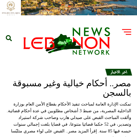
اخر الاخبار
مصر.. أحكام خيالية وغير مسبوقة
بالسجن
تمكنت الإدارة العامة لمباحث تنفيذ الأحكام بقطاع الأمن العام بوزارة
الداخلية المصرية، من ضبط 3 أشخاص مطلوبين في عدة أحكام قضائية.
وألقت المباحث القبض على صيدلي هارب وصاحب شركة استيراد
وتصدير، في 52 حكما قضائيا متنوعا، في قضايا بلغت إجمالي سنوات
حبسه فيها 85 سنة. إقرأ المزيد مصر.. القبض على لواء مصري متلبّسا