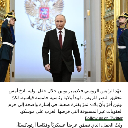
تعهّد الرئيس الروسي فلاديمير بوتين خلال حفل تولية باذخ أمس،
بتحقيق النصر للروس، ليبدأ ولاية رئاسية خامسة قياسية. لكنّ
بوتين أقرّ بأنّ بلاده تمرّ بفترة صعبة، في إشارة واضحة إلى حزم
العقوبات غير المسبوقة التي فرضها الغرب على موسكو.
Follow us on Twitter
وبُثّ الحفل، الذي تضمّن عرضاً عسكريّاً وقدّاساً أرثوذكسيّاً،