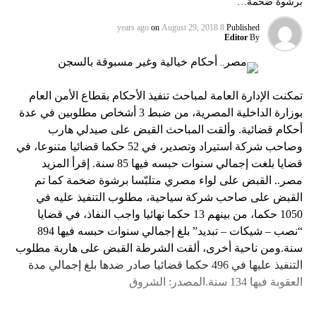
برشوة ضخمة…
on
August 29, 2018
8 years ago
Published
Editor
By
تمكنت الإدارة العامة لمباحث تنفيذ الأحكام بقطاع الأمن العام
بوزارة الداخلية المصرية، من ضبط 3 أشخاص مطلوبين في عدة
أحكام قضائية. وألقت المباحث القبض على صيدلي هارب
وصاحب شركة استيراد وتصدير، في 52 حكما قضائيا متنوعا، في
قضايا بلغت إجمالي سنوات حبسه فيها 85 سنة. إقرأ المزيد
مصر.. القبض على لواء مصري متلبّسا برشوة ضخمة كما تم
القبض على صاحب شركة سياحية، مطلوب التنفيذ عليه في
1050 حكما، من بينهم 13 حكما نهائيا واجب النفاذ، في قضايا
“نصب – شيكات – تبديد” بلغ إجمالي سنوات حبسه فيها 894
سنة.ومن ناحية أخرى، ألقت الشرطة القبض على هاربة مطلوب
التنفيذ عليها في 496 حكما قضائيا صادر ضدها بلغ إجمالي مدة
العقوبة فيها 134 سنة.المصدر: الشروق