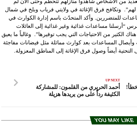
عديد من الأشخاص شاهدوا منازلهم تتحطّم وحتى الآن لم
لهم”. وتكافح فرق الإغاثة في ولايتي فرياب وبلخ في شمال
ساعدات للمتضررين. وأكد المتحدّث باسم إدارة الكوارث في
رس “أرسلنا مساعدات غذائية وغير غذائية إلى العائلات
ناك الكثير من الاحتياجات التي يجب توفيرها”. وغالباً ما يعيق
ة وأيصال المساعدات بعد كوارث مماثلة مثل فيضانات مفاجئة
 التحتية أيضاً وصول فرق الإغاثة إلى المناطق المعزولة.
UP NEXT
أحمد الحريري من القلمون: للمشاركة
الكثيفة رداًَ على من يريدها هزيلة
YOU MAY LIKE