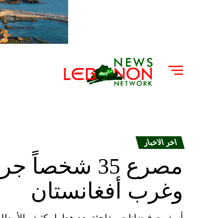
اخر الاخبار
مصرع 35 شخصا
وغرب أفغانستان