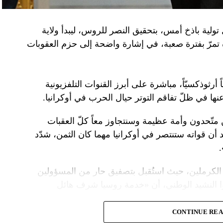
تولية باذخ أمس، بتحقيق النصر للروس، ليبدأ ولاية
ده تمرّ بفترة صعبة، في إشارة واضحة إلى حزم العقوبات
 أرثوذكسيّاً، مباشرة على أبرز القنوات التلفزيونية
عنها في ظلّ تفاقم التوتر حيال الحرب في أوكرانيا.
ن متّحدون وأمة عظيمة وسنتجاوز معاً كلّ العقبات
د أن قواته ستنتصر في أوكرانيا مهما كان الثمن، شدّد
الكرملين، حيث استُقبل بتصفيق حار من المسؤولين
ا النشيد الوطني، أن «خدمة روسيا شرف هائل
CONTINUE RE
ً عسكريّاً، باركه رئيس الكنيسة الأرثوذكسية الروسية