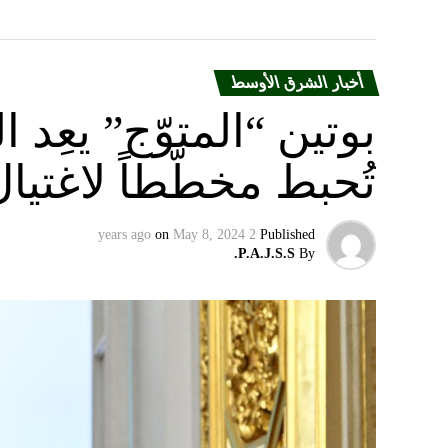
أخبار الشرق الأوسط
بوتين “المتوّج” يعِ
تُحبط مخطّطاً لاغتيا
on
May 8, 2024
2 years ago
Published
P.A.J.S.S.
By