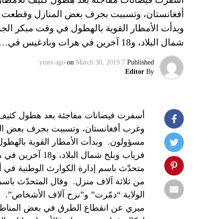
أفغانستان، وتسببت بجرف بعض المنازل وقطعت ا
شمال البلاد، و18 آخرين في هرات وبادغيس في…
on
March 30, 2019
7 years ago
Published
Editor
By
وغرب أفغانستان، وتسببت بجرف بعض الم
فرياب وبلخ شمال 
متحدّث باسم إدارة الكوارث الوطنية في 
من ثلاثة آلاف منزل. وقال المتحدّث باس
الولاية “دمّرت” و”نزح آلاف الأشخاص”. 
ميري عن انقطاع الطرق في بعض المناطق،