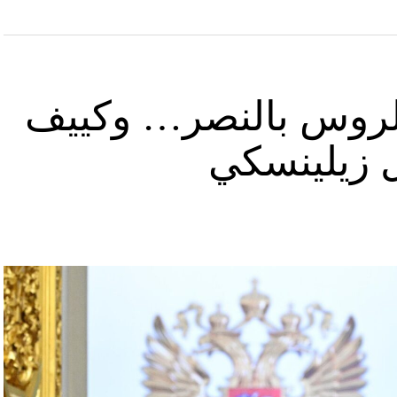
د الروس بالنصر… وكييف
ل زيلينسكي