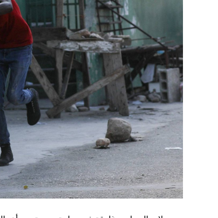
غير الاستراتيجية».
وفي أوكرانيا، فكّكت أجهزة الأمن شبكة من العمل
يعدّون لاغتيال الرئيس الأوكراني» فولوديمير 
الاستخبارات العسكرية كيريلو بودانوف، بناءً ع
ضابطَي أمن، مشيرةً إلى أن المشتبه فيهما اللذ
الأوكراني الذي يتولّى أمن المسؤولين الحكوميي
وذكرت الأجهزة أن هذه الشبكة كانت «تحت إشر
المسؤولَين «نقلا معلومات سرّية» إلى روسيا، مؤ
جهاز أمن» زيلينسكي بهدف «احتجازه كرهينة وق
هذه الشبكة حصل على مسيّرات ومتفجّرات.
من جهة أخرى، انتقد الرئيس الصيني شي جينبين
إلى العاصمة بلغراد، حلف «الناتو»، على خلفية
1999، محذّراً من أن بكين «لن تسمح قط بتكرار حدث تاريخي مأسوي كهذا».
واصطحب الرئيس الفرنسي إيمانويل ماكرون شي إ