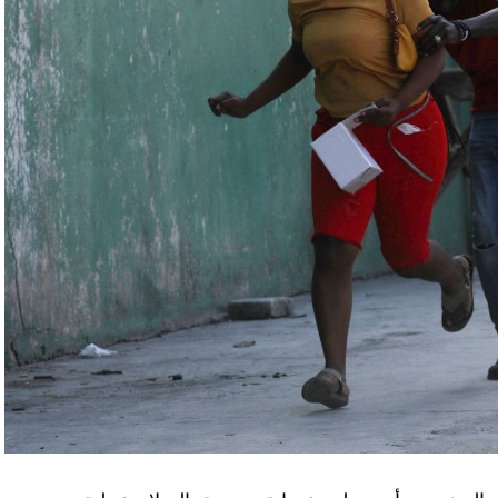
اء التابعين لجهاز الأمن الفدرالي الروسي «كانوا
زيلينسكي ومسؤولين كبار آخرين، مثل رئيس جهاز
لى أوامر من موسكو. وأوقفت الأجهزة الأوكرانية
َين أوقفا «شخصان برتبة كولونيل» من جهاز الدولة
ن.
اف» جهاز الأمن الفدرالي الروسي ويُشتبه في أن
كدةً أنهما كانا يُريدان تجنيد عسكريين «مقرّبين من
تله». وكشفت أجهزة الأمن الأوكرانية أن أحد أعضاء
غ في تصريحات لصحيفة «بوليتيكا» الصربية قبل وصوله
 قصفه «الفاضح» للسفارة الصينية في يوغوسلافيا عام
لى منطقة البيرينيه الجبلية أمس، في اليوم الثاني