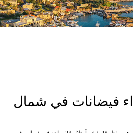
ً جراء فيضانات في شمال
أسفرت فيضانات مفاجئة بعد هطول كثيف للأمطار عن مقتل 35 شخصاً خلال 24 ساعة في شمال وغرب