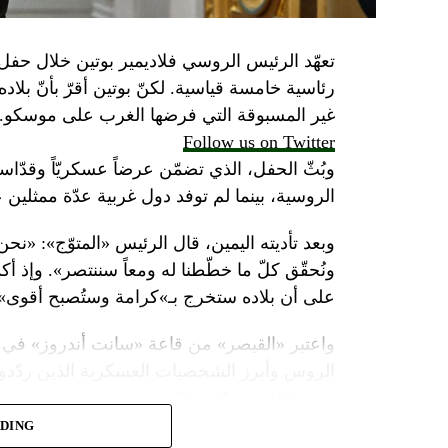
تعهّد الرئيس الروسي فلاديمير بوتين خلال حفل 
رئاسية خامسة قياسية. لكنّ بوتين أقرّ بأنّ بلا
غير المسبوقة التي فرضها الغرب على موسكو.
Follow us on Twitter
وبُثّ الحفل، الذي تضمّن عرضاً عسكريّاً وقدّاساً
الروسية، بينما لم توفد دول غربية عدّة ممثلين 
وبعد تأديته اليمين، قال الرئيس «المتوّج»: «نح
ونُحقّق كلّ ما خطّطنا له ومعاً سننتصر». وإذ أك
على أن بلاده ستخرج بـ»كرامة وستُصبح أقوى».
واعتبر «القيصر» من قاعة «سانت أندروز» في 
الروس وأبرز الشخصيات العسكرية الذين ردّدو
ومسؤولية ومهمّة مقدّسة».
ADING
وبعدما وقف بمفرده تحت المطر بينما شاهد عرضا