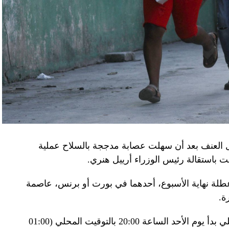
اف» جهاز الأمن الفدرالي الروسي ويُشتبه في أن
كدةً أنهما كانا يُريدان تجنيد عسكريين «مقرّبين من
تله». وكشفت أجهزة الأمن الأوكرانية أن أحد أعضاء
غ في تصريحات لصحيفة «بوليتيكا» الصربية قبل وصوله
 قصفه «الفاضح» للسفارة الصينية في يوغوسلافيا عام
لى منطقة البيرينيه الجبلية أمس، في اليوم الثاني
ل العنف بعد أن سهلت عصابة مدججة بالسلاح عملية
عن الحرب في أوكرانيا والخلافات التجارية.
باستقالة رئيس الوزراء أرييل هنري.
إلى جبل تورماليه، إحدى محطات الصعود في طواف
لة نهاية الأسبوع، أحدهما في بورت أو برنس، عاصمة
فرنسا للدرّاجات في أعالي البيرينيه في جنوب غرب البلاد، حيث ما زال الطقس شتويّاً على ارتفاع 2115
ة.
وبناء على ذلك فرضت السلطات حظر تجول ليلي بدأ يوم الأحد الساعة 20:00 بالتوقيت المحلي (01:00
ر، حيث تناول الرئيسان مع زوجتيهما الغداء. وقدّم