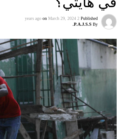
في هايتي؟
وفي تسجيل مصوّر قبل دقائق على توليته، وصفت أ
الرئيس الروسي، بالمخادع، مؤكدةً أن روسيا س
on
March 29, 2024
2 years ago
Published
إقليميّاً، أعلن الجيش البيلاروسي أنّه بدأ مناو
P.A.J.S.S.
By
التكتيكية، في حين أوضح أمين مجلس الأمن الب
بإعلان موسكو عن مناورات نووية وستكون «متزامن
مينسك ستشمل على وجه الخصوص، أنظمة «إسكند
في السياق، أشار رئيس أركان القوات المسلّحة ا
إطار هذا الحدث، تمّت إعادة نشر جزء من القوات
«فور إنجاز عملية الانتشار هذه، سنستعرض المسا
غير الاستراتيجية».
وفي أوكرانيا، فكّكت أجهزة الأمن شبكة من العمل
يعدّون لاغتيال الرئيس الأوكراني» فولوديمير 
الاستخبارات العسكرية كيريلو بودانوف، بناءً ع
ضابطَي أمن، مشيرةً إلى أن المشتبه فيهما اللذ
الأوكراني الذي يتولّى أمن المسؤولين الحكوميي