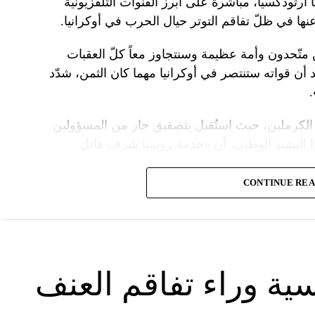
 أرثوذكسيّاً، مباشرة على أبرز القنوات التلفزيونية
عنها في ظلّ تفاقم التوتر حيال الحرب في أوكرانيا.
ن متّحدون وأمة عظيمة وسنتجاوز معاً كلّ العقبات
د أن قواته ستنتصر في أوكرانيا مهما كان الثمن، شدّد
الكرملين، حيث استُقبل بتصفيق حار من المسؤولين
ا النشيد الوطني، أن «خدمة روسيا شرف هائل
CONTINUE RE
ً عسكريّاً، باركه رئيس الكنيسة الأرثوذكسية الروسية
 لمواصلة المهمّة التي سخّرك لها»، مشبّهاً بوتين
ما تمنّى له الحكم الأبدي.
 بـ»عيد النصر» في التاسع من أيار، فيما أقامت
سية وراء تفاقم العنف
َين.