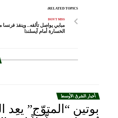
RELATED TOPICS:
DON'T MISS
مبابي يواصل تألقه.. وينقذ فرنسا 
الخسارة أمام آيسلندا
أخبار الشرق الأوسط
بوتين “المتوّج” يعِ