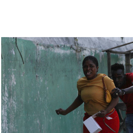
رملة المعارض أليكسي نافالني، يوليا نافالنايا،
تبقى غارقة في النزاعات طالما أنه في السلطة.
رة للتحقّق من درجة استعداد قاذفات الأسلحة النووية
يلاروسي ألكسندر فولفوفيتش أنّ هذه المناورة مرتبطة
ة» مع التدريبات الروسية، لافتاً إلى أنّ مناورة
ر» الصاروخية وطائرات «سو 25».
لبيلاروسية الجنرال فيكتور غوليفيتش إلى أنّه «في
 ووسائل الطيران في مطار احتياطي»، لافتاً إلى أنّه
ئل المتعلّقة بالاستعدادات لاستخدام الأسلحة النووية
اء التابعين لجهاز الأمن الفدرالي الروسي «كانوا
زيلينسكي ومسؤولين كبار آخرين، مثل رئيس جهاز
لى أوامر من موسكو. وأوقفت الأجهزة الأوكرانية
َين أوقفا «شخصان برتبة كولونيل» من جهاز الدولة
ن.