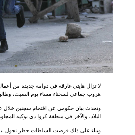
وذكرت الأجهزة أن هذه الشبكة كانت «تحت إشر
المسؤولَين «نقلا معلومات سرّية» إلى روسيا، مؤ
جهاز أمن» زيلينسكي بهدف «احتجازه كرهينة وق
هذه الشبكة حصل على مسيّرات ومتفجّرات.
من جهة أخرى، انتقد الرئيس الصيني شي جينبين
إلى العاصمة بلغراد، حلف «الناتو»، على خلفية
1999، محذّراً من أن بكين «لن تسمح قط بتكرار حدث تاريخي مأسوي كهذا».
واصطحب الرئيس الفرنسي إيمانويل ماكرون شي إ
لا تزال هايتي غارقة في دوامة جديدة من أعما
من زيارة دولة من شأنها أن تسمح بحوار مباشر 
هروب جماعي لسجناء مساء يوم السبت، وطالبت 
ووصل الزعيمان برفقة زوجتيهما بُعيد الظهر 
وتحدث بيان حكومي عن اقتحام سجنين خلال عط
البلاد، والآخر في منطقة كروا دي بوكيه المجاور
متراً.
وقصد ماكرون مطعماً جبليّاً يقع على ارتفاع كبي