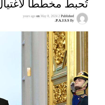
تُحبط مخطّطاً لاغتيا
on
May 8, 2024
2 years ago
Published
P.A.J.S.S.
By