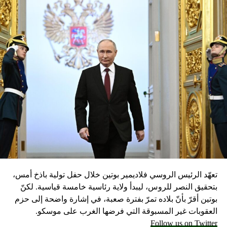
وقال رئيس واحدة من أكبر جمعيات الناقلين البحريين في العالم
السبت إن بعض الشركات أمرت ناقلاتها بتجنب المرور عبر
مضيق هرمز أو خليج عمان، بعد هذه الهجمات.
وأضاف جاكوب لارسن، مدير الأمن البحري في جمعية بيمكو في
تصريح لبي بي سي إن الناقلات قد تحتاج إلى حراسة ترافقها في
طريقها إذا ساءت الأمور أكثر.
خليج عمان: ترامب يكرر اتهام إيران وغوتيريش يدعو لتحقيق
مستقل
خليج عمان: بريطانيا تدعم اتهامات الولايات المتحدة لإيران
بالهجوم على ناقلتي نفط
مصدر الصورة
Getty Images
تعهّد الرئيس الروسي فلاديمير بوتين خلال حفل تولية باذخ أمس،
بتحقيق النصر للروس، ليبدأ ولاية رئاسية خامسة قياسية. لكنّ
Image caption
بوتين أقرّ بأنّ بلاده تمرّ بفترة صعبة، في إشارة واضحة إلى حزم
مايك بومبيو (في اليمين) يحمل إيران المسؤولية عن التفجيرات
العقوبات غير المسبوقة التي فرضها الغرب على موسكو.
Follow us on Twitter