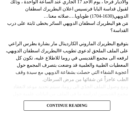
وحاولت مجموعة من أفراد العصابات المدججين بالسلاح، يوم
نداء الوطن
والاديار فرحا ، يوم الاحد 17 الجاري عند الساعة الواحدة ، وذلك
الإثنين، السيطرة على مطار توسان لوفرتور الدولي، الأكبر في
لقبول قداسة البابا فرنسيس اعلان البطريرك اسطفان
البلاد، وتبادلوا إطلاق النار مع الشرطة والجنود، مما أدى إلى
الدويهي(1630-1704) طوباويا….صلاته معنا…
إلغاء جميع الرحلات الداخلية والدولية.
مَن هو البطريرك اسطفان الدويهي السائر بخطى ثابتة على درب
القداسة؟
بتوقيع البطريرك الماروني الكاردينال مار بشارة بطرس الراعي
ووفقا لمكتب الهجرة التابع للأمم المتحدة، فر ما لا يقل عن 15
على الملف الملحق لدعوى تطويب #البطريرك اسطفان الدويهي،
ألف شخص من منازلهم منذ عطلة نهاية الأسبوع بسبب أعمال
لرفعه الى مجمع القديسي في روما للاطلاع عليه، تكون كل
العنف.
المعطيات الطبية والعلمية قد وضعت بتصرف المجمع حول
أعجوبة الشفاء التي حصلت بشفاعة الدويهي مع سيدة وقف
وقال رجل من هايتي يدعى نيكولا لوكالة رويترز للأنباء: “أجبرتنا
الطب عاجزاً عن شفائها من مرض السرطان.
العصابات المسلحة على ترك منازلنا. دمروا بيوتنا ونحن الآن في
ومع وصول الملف الجدّي الى روما، سيتم تحديد موعد لانعقاد
الشوارع”.
مجمع القديسين لدراسة ما في الملف من اثباتات علمية حول
الشفاء، على أن يتّخذ القرار بطوباوية البطريرك الدويهي من البابا
ومنذ أن غادر نيكولا منزله، يعيش الآن في مخيم، ويقول إنه يشعر
CONTINUE READING
فرنسيس في حال سارت كلّ الأمور بالاتجاه الصحيح.
كما لو كان مثل حيوان.
Follow us on Twitter
فمَن هو البطريرك اسطفان الدويهي السائر بخطى ثابتة وأكيدة
ولكن كيف انزلقت هايتي إلى هذا المستوى من العنف والفوضى؟
على درب القداسة؟