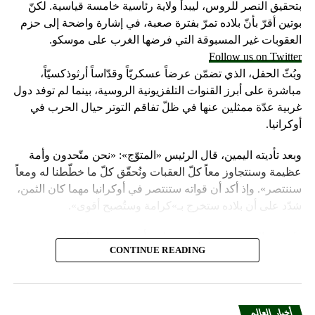
بتحقيق النصر للروس، ليبدأ ولاية رئاسية خامسة قياسية. لكنّ
بوتين أقرّ بأنّ بلاده تمرّ بفترة صعبة، في إشارة واضحة إلى حزم
العقوبات غير المسبوقة التي فرضها الغرب على موسكو.
Follow us on Twitter
وبُثّ الحفل، الذي تضمّن عرضاً عسكريّاً وقدّاساً أرثوذكسيّاً،
مباشرة على أبرز القنوات التلفزيونية الروسية، بينما لم توفد دول
غربية عدّة ممثلين عنها في ظلّ تفاقم التوتر حيال الحرب في
أوكرانيا.
وبعد تأديته اليمين، قال الرئيس «المتوّج»: «نحن متّحدون وأمة
عظيمة وسنتجاوز معاً كلّ العقبات ونُحقّق كلّ ما خطّطنا له ومعاً
سننتصر». وإذ أكد أن قواته ستنتصر في أوكرانيا مهما كان الثمن،
شدّد على أن بلاده ستخرج بـ»كرامة وستُصبح أقوى».
واعتبر «القيصر» من قاعة «سانت أندروز» في الكرملين، حيث
CONTINUE READING
استُقبل بتصفيق حار من المسؤولين الروس وأبرز الشخصيات
العسكرية الذين ردّدوا النشيد الوطني، أن «خدمة روسيا شرف
هائل ومسؤولية ومهمّة مقدّسة».
أخبار العالم