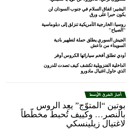
مع القوات الأمنية.
البشير: اتفاق السلام في جنوب السودان لن
يكون حبرا على ورق
روسيا: الخارجية الأمريكية تنزلق إلى دبلوماسية
المصدر: RT
"الصياح"
الجيش السوري يطلق حملة لتطهير بادية
السويداء من داعش
Source: arabic rt
أودي تطلق أفخم سياراتها الكروس أوفر
RELATED TOPICS:
الداخلية الفنزويلية تكشف كيف تصدت للدرون
#LEBANON_NEWS; #MIDDLE_EAST_NEWS
الذي حاول اغتيال مادورو
UP NEX
سميا .. مالديني يعود إلى ميلان
DON'T MISS
أخبار الشرق الأوسط
العاهل الأردني يشد على يد حكومة الرزاز
بوتين “المتوّج” يعِد الروس
بالنصر… وكييف تُحبط مخطّطاً
لاغتيال زيلينسكي