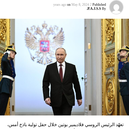
on
May 8, 2024
2 years ago
Published
P.A.J.S.S.
By
تعهّد الرئيس الروسي فلاديمير بوتين خلال حفل تولية باذخ أمس،