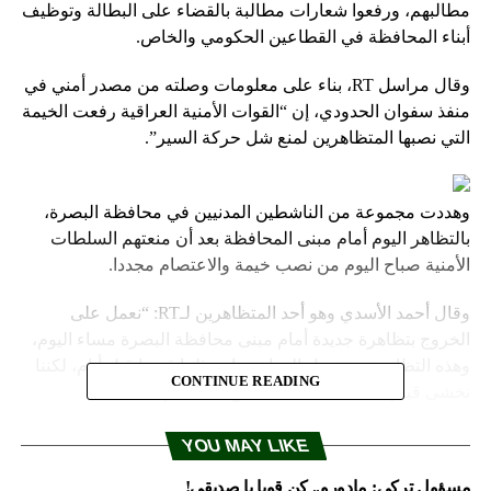
مطالبهم، ورفعوا شعارات مطالبة بالقضاء على البطالة وتوظيف
أبناء المحافظة في القطاعين الحكومي والخاص.
وقال مراسل RT، بناء على معلومات وصلته من مصدر أمني في
منفذ سفوان الحدودي، إن “القوات الأمنية العراقية رفعت الخيمة
التي نصبها المتظاهرين لمنع شل حركة السير”.
وهددت مجموعة من الناشطين المدنيين في محافظة البصرة،
بالتظاهر اليوم أمام مبنى المحافظة بعد أن منعتهم السلطات
الأمنية صباح اليوم من نصب خيمة والاعتصام مجددا.
وقال أحمد الأسدي وهو أحد المتظاهرين لـRT: “نعمل على
الخروج بتظاهرة جديدة أمام مبنى محافظة البصرة مساء اليوم،
وهذه التظاهرة ستتحول إلى اعتصام مثلما قررنا قبل أيام، لكننا
CONTINUE READING
نخشى قيام السلطات الأمنية بفض الاعتصام”.
وانطلقت شرارة التظاهرات في العراق في محافظة البصرة
YOU MAY LIKE
الجنوبية قبل أكثر من شهر، قتل وجرح فيها المئات بعد صدامات
مسؤول تركي: مادورو.. كن قويا يا صديقي!