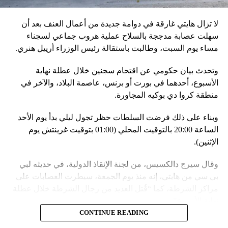
مع التدريبات الروسية، لافتاً إلى أنّ مناورة مينسك ستشمل على
وجه الخصوص، أنظمة «إسكندر» الصاروخية وطائرات «سو 25».
لا تزال هايتي غارقة في دوامة جديدة من أعمال العنف بعد أن
في السياق، أشار رئيس أركان القوات المسلّحة البيلاروسية
سهلت عصابة مدججة بالسلاح عملية هروب جماعي لسجناء
الجنرال فيكتور غوليفيتش إلى أنّه «في إطار هذا الحدث، تمّت
مساء يوم السبت، وطالبت باستقالة رئيس الوزراء أرييل هنري.
إعادة نشر جزء من القوات ووسائل الطيران في مطار
وتحدث بيان حكومي عن اقتحام سجنين خلال عطلة نهاية
احتياطي»، لافتاً إلى أنّه «فور إنجاز عملية الانتشار هذه،
الأسبوع، أحدهما في بورت أو برنس، عاصمة البلاد، والآخر في
سنستعرض المسائل المتعلّقة بالاستعدادات لاستخدام الأسلحة
منطقة كروا دي بوكيه المجاورة.
النووية غير الاستراتيجية».
وبناء على ذلك فرضت السلطات حظر تجول ليلي بدأ يوم الأحد
وفي أوكرانيا، فكّكت أجهزة الأمن شبكة من العملاء التابعين
الساعة 20:00 بالتوقيت المحلي (01:00 بتوقيت غرينتش يوم
لجهاز الأمن الفدرالي الروسي «كانوا يعدّون لاغتيال الرئيس
الإثنين).
الأوكراني» فولوديمير زيلينسكي ومسؤولين كبار آخرين، مثل
رئيس جهاز الاستخبارات العسكرية كيريلو بودانوف، بناءً على
وقال سيرج دالكسيس، من لجنة الإنقاذ الدولية، في حديثه لبي
أوامر من موسكو. وأوقفت الأجهزة الأوكرانية ضابطَي أمن،
بي سي من هايتي، إنه منذ يوم الجمعة، سيطرت العصابات على
مشيرةً إلى أن المشتبه فيهما اللذَين أوقفا «شخصان برتبة
مراكز الشرطة، كما “قُتل العديد من رجال الشرطة خلال عطلة
كولونيل» من جهاز الدولة الأوكراني الذي يتولّى أمن المسؤولين
نهاية الأسبوع”.
الحكوميين.
CONTINUE READING
وأدى ذلك إلى تشتيت انتباه السلطات وتسهيل تنفيذ هجوم منسق
وذكرت الأجهزة أن هذه الشبكة كانت «تحت إشراف» جهاز الأمن