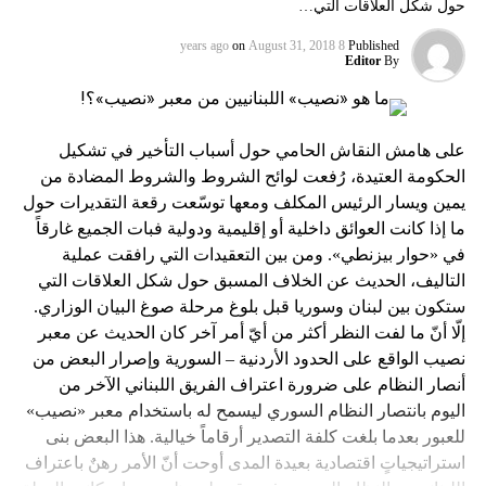
حول شكل العلاقات التي…
on
August 31, 2018
8 years ago
Published
Editor
By
على هامش النقاش الحامي حول أسباب التأخير في تشكيل
الحكومة العتيدة، رُفعت لوائح الشروط والشروط المضادة من
يمين ويسار الرئيس المكلف ومعها توسّعت رقعة التقديرات حول
ما إذا كانت العوائق داخلية أو إقليمية ودولية فبات الجميع غارقاً
في «حوار بيزنطي». ومن بين التعقيدات التي رافقت عملية
التاليف، الحديث عن الخلاف المسبق حول شكل العلاقات التي
ستكون بين لبنان وسوريا قبل بلوغ مرحلة صوغ البيان الوزاري.
إلّا أنّ ما لفت النظر أكثر من أيّ أمر آخر كان الحديث عن معبر
نصيب الواقع على الحدود الأردنية – السورية وإصرار البعض من
أنصار النظام على ضرورة اعتراف الفريق اللبناني الآخر من
اليوم بانتصار النظام السوري ليسمح له باستخدام معبر «نصيب»
للعبور بعدما بلغت كلفة التصدير أرقاماً خيالية. هذا البعض بنى
استراتيجياتٍ اقتصادية بعيدة المدى أوحت أنّ الأمر رهنٌ باعتراف