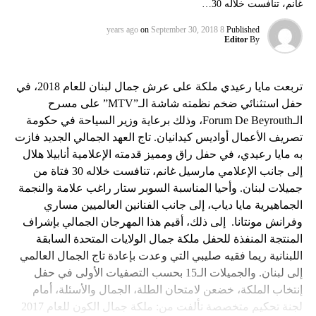
غانم، تنافست خلاله 30…
on
September 30, 2018
8 years ago
Published
Editor
By
تربعت مايا رعيدي ملكة على عرش جمال لبنان للعام 2018، في
حفل استثنائي ضخم نظمته شاشة الـ”MTV” على مسرح
الـForum De Beyrouth، وذلك برعاية وزير السياحة في حكومة
تصريف الأعمال أواديس كيدانيان. تاج العهد الجمالي الجديد فازت
به مايا رعيدي، في حفل راق ومميز قدمته الإعلامية أنابيلا هلال
إلى جانب الإعلامي مارسيل غانم، تنافست خلاله 30 فتاة من
جميلات لبنان. وأحيا المناسبة السوبر ستار راغب علامة والنجمة
الجماهيرية مايا دياب، إلى جانب الفنانين العالميين مساري
وفرانش مونتانا. إلى ذلك، أقيم هذا المهرجان الجمالي بإشراف
المنتجة المنفذة للحفل ملكة جمال الولايات المتحدة السابقة
اللبنانية ريما فقيه صليبي التي وعدت بإعادة تاج الجمال العالمي
إلى لبنان. والجميلات الـ15 بحسب التصفيات الأولى في حفل
إنتخاب الملكة، خضعن لامتحان الطلة، الجمال والأسئلة، أمام
لجنة تحكيم متخصصة تألفت من: ملكة جمال الكون للعام 2017