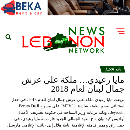
اخر الاخبار
مايا رعيدي… ملكة على عرش
جمال لبنان لعام 2018
تربعت مايا رعيدي ملكة على عرش جمال لبنان للعام 2018، في حفل
استثنائي ضخم نظمته شاشة الـ”MTV” على مسرح الـForum De
Beyrouth، وذلك برعاية وزير السياحة في حكومة تصريف الأعمال
أواديس كيدانيان. تاج العهد الجمالي الجديد فازت به مايا رعيدي، في
حفل راق ومميز قدمته الإعلامية أنابيلا هلال إلى جانب الإعلامي مارسيل