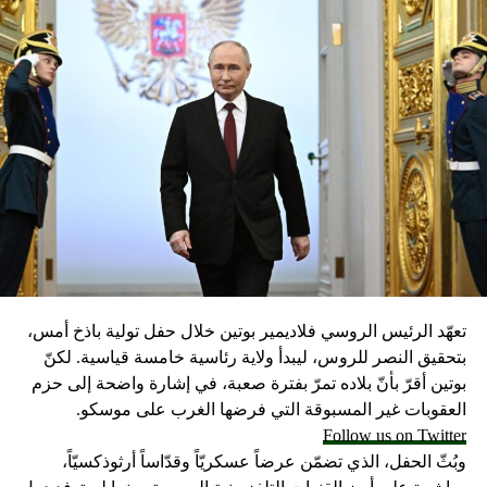
UP NEX
عرض في مطعم الشيف التركي نصرت يتسبب بحروق لـ 5
شخاص
DON'T MISS
التحكم المروري: جريحان نتيجة اصطدام مركبة بعمود إنارة
على أوتوستراد خلدة باتجاه صيدا وحركة المرور كثيفة في
المحلة
تعهّد الرئيس الروسي فلاديمير بوتين خلال حفل تولية باذخ أمس،
بتحقيق النصر للروس، ليبدأ ولاية رئاسية خامسة قياسية. لكنّ
بوتين أقرّ بأنّ بلاده تمرّ بفترة صعبة، في إشارة واضحة إلى حزم
العقوبات غير المسبوقة التي فرضها الغرب على موسكو.
Follow us on Twitter
وبُثّ الحفل، الذي تضمّن عرضاً عسكريّاً وقدّاساً أرثوذكسيّاً،