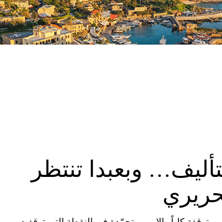
أليف… وبعبدا تنتظر
لحريري
متوقفة كلياً والامور متجمّدة في النقطة التي توقفت