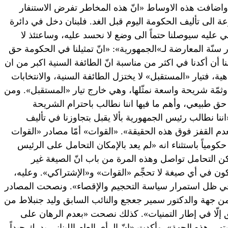
 واضافت هذه الاوساط «انّ هذه المخاطر تفرض الاستنفار
 الى تأليف الحكومة اليوم قبل الغد. فلبنان دخل في دائرة
 عليه سيوصلنا حتماً الى وضع لا نحسد عليه، وساعتئذ لا
 سنّة المعارضة لـ»الجمهورية»: «انّ تمثيلنا في الحكومة حق
 أن أكدنا في اكثر من مناسبة انّ الطائفة السنية اكبر من ان
واهية، فتيار «المستقبل» لا يختزل الطائفة السنية، والانتخابات
 وثمّة شريحة واسعة نمثّلها، وهي خارج تيار «المستقبل». ومن
ي حق طبيعي، وأهم ما فيها اننا نطالب باحترام الشريحة
ننا نطالب رئيس الجمهورية بألا يقبل بتجاوزنا في تأليف
م القفز فوق هذه الحقيقة». «القوات» أمّا مصادر «القوات
 حكومياً باستثناء انه «لم يعد بالإمكان التحامل على الرئيس
لكن التحامل تواصل وهذه المرة من باب انّ الصيغة غير
كون في أي صيغة لا تحجِّم «القوات» و«الإشتراكي». وعليه،
ي ظل استمرار سياسة التحجيم والإقصاء». ونصحت المصادر
 جهة والدكتور سمير جعجع والنائب السابق وليد جنبلاط من
 إلّا في إطار التمنيات». كذلك نصحت «بعدم الرهان على
ي هذه الجهة». وأكدت «انّ الرأي العام اللبناني يدرك جيداً