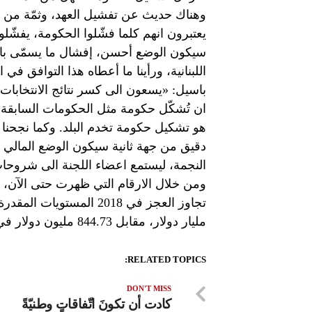
وهناك حديث عن تفشيل العهد، وثمّة من اع
يعتبرون انهم كلما فشّلوا الحكومة، يفشّل
سيكون الوضع أحسن، إفشال ما يسمّى بالمش
اللبنانية، ورأينا ما أعطاه هذا التوافق في ا
باسيل: «يسعون الى كسر نتائج الانتخابات 
ان تُشكّل حكومة مثل الحكومات السابقة، وا
هو تشكيل حكومة تخدم البلد. وكما نجحنا 
دقيق من جهة ثانية سيكون الوضع المالي ا
النجمة، ليستمع اعضاء اللجنة الى شروحا
ومن خلال الارقام التي ظهرت حتى الآن، ت
مليار دولار، مقابل 844.73 مليون دولار في الحقبة نفسها في العام 2017.
RELATED TOPICS:
DON'T MISS
كادت أن تكونَ اتّفاقاتٍ وطنيّةً