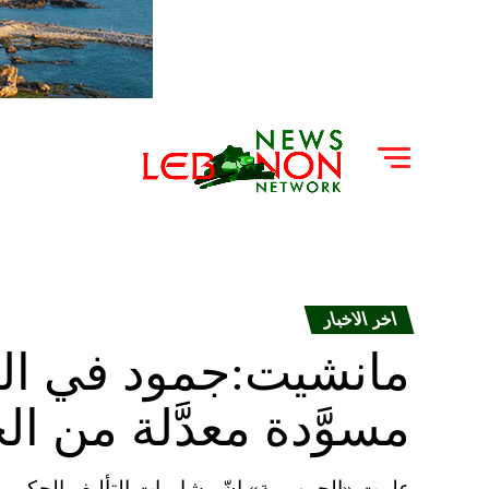
اخر الاخبار
مانشيت:جمود في الت
مسوَّدة معدَّلة من ا
علمت «الجمهورية» انّ مشاورات التأليف الحكومي 