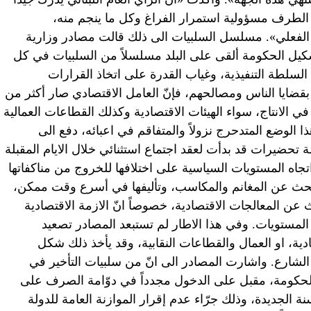
ا الطرف مسؤولية استمرار الفراغ وكل ما ينجم منه،
لفعلي». مسلسل السلبيات الى ذلك قالت مصادر وزارية
شكيل الحكومة ألقى على البلد مسلسلاً من السلبيات في كل
لسلطة التنفيذية، وغياب القدرة على اتخاذ القرارات
بقضايا الناس ومصالحهم، فإنّ العامل الاقتصادي صار أكثر من
لانتاج، سواء الهيئات الاقتصادية وكذلك القطاعات العمالية
 الوضع المتدحرج نزولاً والمتفاقم في اعبائه، دفع الى
تحضيرات قد بدأت لعقد اجتماع استثنائي خلال الايام المقبلة
اه المستويات السياسية على اختلافها للخروج من مناكفاتها
لبحث عن المغانم والمكاسب، وتأليفها في أسرع وقت ممكن،
ن المعالجات الاقتصادية، خصوصاً انّ الازمة الاقتصادية
مستويات. وفي هذا الاطار لم تستبعد المصادر تصعيد
ية، او العمال والقطاعات النقابية، وقد يأخذ ذلك شكل
لشارع. واشارت المصادر الى انّ من سلبيات التأخير في
ب الحكومة، مقبل على الدخول مجدداً في دوّامة الصرف على
ة الجديدة، وذلك جرّاء عدم إقرار الموازنة العامة للدولة