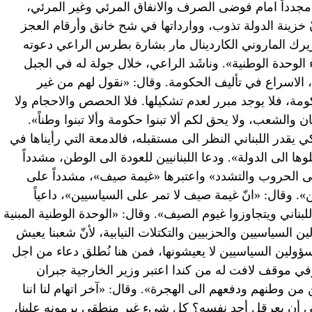
الباب مجدداً امام فوضى الصرف والانفاق المرئي وغير المرئي،
نّ خزينة الدولة تذوب، ووارداتها في شح خانق وأرقام العجز
يرك الماروني الكاردينال مار بشارة بطرس الراعي دعوته
 الوحدة الوطنية». وناشَد الراعي، خلال جولة له في الجبل
الاسراع في تأليف الحكومة. وقال: «نقول لهم من غير
ة، فلا يوجد مبرر لعدم تشكيلها. فلا الحصص والاحجام ولا
ن والشعب، ولا يحق لكم ألا تبنوا حكومة وألا تبنوا وطناً».
يقدر اللبناني النظر الى مستقبله، فالدمعة التي رأيناها في
وها الى الدولة». ودعا اللبنانيين للعودة الى الوطن، مشدداً
ى الحروب والتشدد» واعتبرها «غيمة صيف»، مشدداً على
». وقال: «انّ غيمة صيف لا تمر على السياسيين»، داعياً
ناني ويتجاوزوا غيوم الصيف». وقال: «الوحدة الوطنية المبنية
السياسيين والحزبيين والتكتلات النيابية، لأنّ شعبنا يعيش
سؤولين السياسيين لا يعيشونها، فمن هنا نُطلق دعاء من اجل
في موقف لافت له من كندا اعتبر وزير الخارجية جبران
ن من وطنهم ودفعهم الى الهجرة». وقال: «آخر اتهام لنا اننا
 أن يعرقل أحد نفسه؟ كل شيء غير منطقي يرمونه علينا،