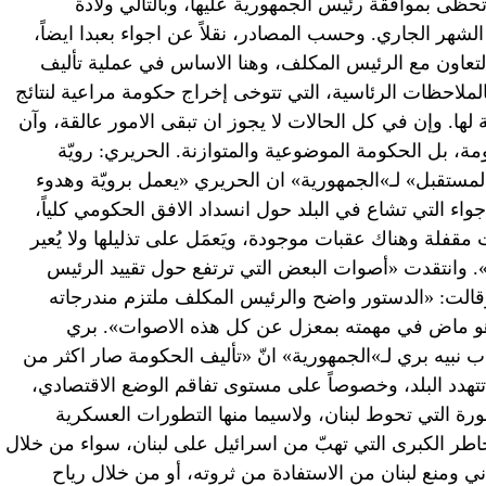
 تحظى بموافقة رئيس الجمهورية عليها، وبالتالي ولادة
شهر الجاري. وحسب المصادر، نقلاً عن اجواء بعبدا ايضاً،
لتعاون مع الرئيس المكلف، وهنا الاساس في عملية تأليف
لملاحظات الرئاسية، التي تتوخى إخراج حكومة مراعية لنتائج
 لها. وإن في كل الحالات لا يجوز ان تبقى الامور عالقة، وآن
ة، بل الحكومة الموضوعية والمتوازنة. الحريري: رويّة
مستقبل» لـ»الجمهورية» ان الحريري «يعمل برويّة وهدوء
اء التي تشاع في البلد حول انسداد الافق الحكومي كلياً،
ت مقفلة وهناك عقبات موجودة، ويَعمَل على تذليلها ولا يُعير
. وانتقدت «أصوات البعض التي ترتفع حول تقييد الرئيس
الت: «الدستور واضح والرئيس المكلف ملتزم مندرجاته
 هو ماض في مهمته بمعزل عن كل هذه الاصوات». بري
نبيه بري لـ»الجمهورية» انّ «تأليف الحكومة صار اكثر من
تتهدد البلد، وخصوصاً على مستوى تفاقم الوضع الاقتصادي،
رة التي تحوط لبنان، ولاسيما منها التطورات العسكرية
خاطر الكبرى التي تهبّ من اسرائيل على لبنان، سواء من خلال
ني ومنع لبنان من الاستفادة من ثروته، أو من خلال رياح