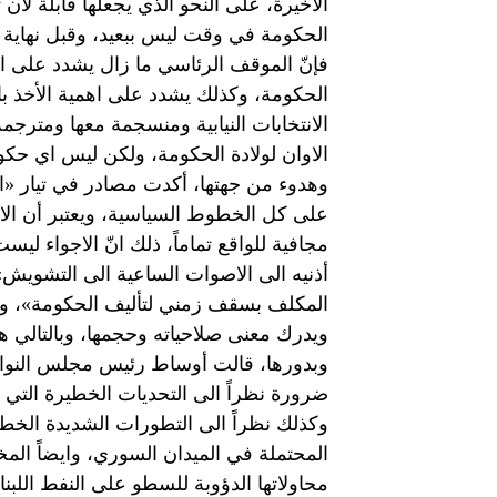
الاخيرة، على النحو الذي يجعلها قابلة لأن
الحكومة في وقت ليس ببعيد، وقبل نهاية ال
فإنّ الموقف الرئاسي ما زال يشدد على ا
الحكومة، وكذلك يشدد على اهمية الأخذ با
الانتخابات النيابية ومنسجمة معها ومترجمة
الاوان لولادة الحكومة، ولكن ليس اي حكوم
وهدوء من جهتها، أكدت مصادر في تيار «ال
على كل الخطوط السياسية، ويعتبر أن الاجو
مجافية للواقع تماماً، ذلك انّ الاجواء ليس
أذنيه الى الاصوات الساعية الى التشويش»
المكلف بسقف زمني لتأليف الحكومة»، وق
ويدرك معنى صلاحياته وحجمها، وبالتالي
وبدورها، قالت أوساط رئيس مجلس النواب 
ضرورة نظراً الى التحديات الخطيرة التي 
وكذلك نظراً الى التطورات الشديدة الخطو
المحتملة في الميدان السوري، وايضاً الم
محاولاتها الدؤوبة للسطو على النفط اللبنا