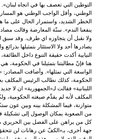
التوطين التي تعصف بها في اتجاه لبنان».
الوطني، وأقل الواجب الوطني هو المسارعة
الخطر الشديد، واستمرار الحال على ما هي
ينفعنا الندم». سنّة المعارضة وقالت مصادر
ولا نقبل أن يتجاوزه اي طرف. وقد سبق لنا
يصادرها أحد ولا الاستئثار بتمثيلها بذرائع 
النيابية أكدت حقيقة التنوع داخل الطائفة،
هنا فإنّ مطالبتنا بتمثيلنا في الحكومة، ه
الواسعة التي نمثلها». وأضافت المصادر: «ا
الحكومة، كذلك نطالب الرئيس المكلف بعد
اللبنانية» فقالت لـ«الجمهورية» ان لا جديد
المكلف لأنه لم يقدِّم صيغته الحكومية، و
متوازنة، فيما المشكلة بينه وبين عون ست
من الصعوبة بمكان الوصول إلى تشكيلة ف
كل من يراهن على الفصل بين الحريري من
جهة أخرى، بـ«الكفّ عن رهانات لن تتحقق
الوقت الذي لا يسير هذه المرة وفق ما تشته