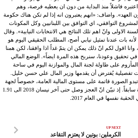
تبره فاشلاً منذ البداية من دون ان يعطيه فرصة، وهم
ون العهد». واضاف: «انهم يعتبرون انه إذا لم تكن هناك حكومة
روع التوافقي، اي التوافق بين اللبنانيين وكل المكونات
لسنة الاولى وانّ اهم تلك النتائج هي الانتخابات النيابية». وقال
لأنه بات عندنا تمثيل نيابي أصح، المطلب الحقيقي اليوم هو
نا اقول لكم انّ ذلك يمكن ان يتمّ غداً اذا وافقنا، لكن همنا
في تحقيق وعودنا، سنربح هذه المرة ايضاً». الوضع المالي
لمأزوم على طاولة لجنة المال والموازنة اليوم في ساحة
ت تفصيلية يُفترض أن يقدمها وزير المال علي حسن خليل.
بدو الصورة قاتمة على مستوى المالية العامة، خصوصاً لجهة
تجاوز العجز في 2018 المستويات المقدرة سابقاً. إذ تبيّن انّ العجز وصل حتى آخر نيسان 2018 الى 1.91
UP NEXT
الكرملين: بوتين لا يعتزم التقاعد