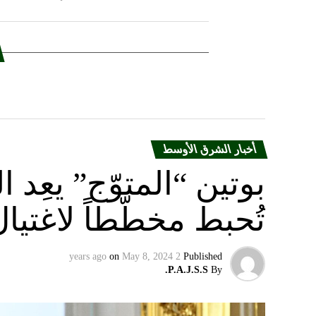
أخبار الشرق الأوسط
بوتين “المتوّج” يعِ
تُحبط مخطّطاً لاغتيا
on
May 8, 2024
2 years ago
Published
P.A.J.S.S.
By