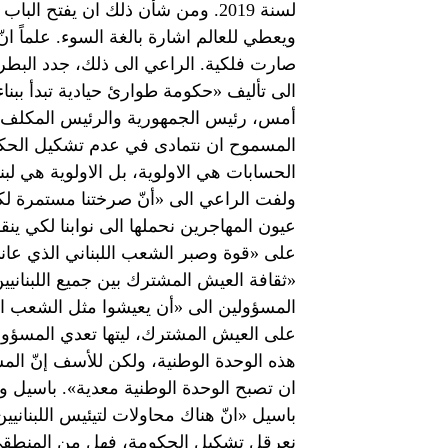
لسنة 2019. ومن شأن ذلك ان يفتح 
ويعطي للعالم اشارة بالغة السوء. علماً ا
صارت فلكية. الراعي الى ذلك، جدد البطر
الى تأليف «حكومة طوارئ حيادية تبدأ ببناء
أمس، رئيس الجمهورية والرئيس المكلف، 
المسموح ان نتمادى في عدم تشكيل الحكوم
الحسابات هي الاولوية، بل الاولوية هي لبنا
ولفت الراعي الى «أنّ صرختنا مستمرة لكي 
عيون المهاجرين نحملها الى نوابنا لكي ينقل
على «قوة وصبر الشعب اللبناني الذي عان
«ثقافة العيش المشترك بين جميع اللبنانيين
المسؤولين الى «أن يعيشوا مثل الشعب اللب
على العيش المشترك، ليتها تعدي المسؤولين 
هذه الوحدة الوطنية، ولكن للأسف إنّ الم
ان تصبح الوحدة الوطنية معدية». باسيل و
باسيل «انّ هناك محاولات لتيئيس اللبنانيي
نعرقل تشكيل الحكومة، فهل من المنطقي