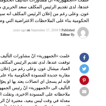
عندها، لدى تقديم الرئيس المكلف سعد الحريري مس
عون. وعلى رغم من إعلان الرئيس المكلف انه سيس
الحكومية بناء على الملاحظات الاعتراضية التي و
on
September 17, 2018
8 years ago
Published
Editor
By
علمت «الجمهورية» انّ مشاورات التأليف ا
توقفت عندها، لدى تقديم الرئيس المكلف 
العماد ميشال عون. وعلى رغم من إعلان 
مقاربة جديدة للمسودة الحكومية بناء على
فإنه لم يسجل اي اتصالات يعتد بها او يعو
التأليف الى «الجمهورية» انّ رئيس الجمهو
ملاحظاته على المسودة الاخيرة، ونقلت ال
معدلة في وقت ليس ببعيد، معتبرة انّ الر