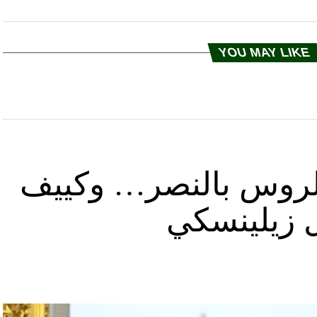
YOU MAY LIKE
د الروس بالنصر… وكييف
ل زيلينسكي