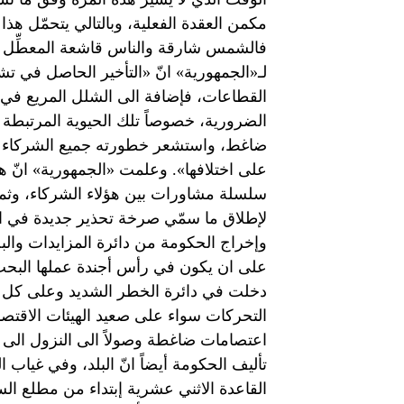
مكمن العقدة الفعلية، وبالتالي يتحمّل هذ
فالشمس شارقة والناس قاشعة المعطِّل ا
لـ«الجمهورية» انّ «التأخير الحاصل في ت
القطاعات، فإضافة الى الشلل المريع في ا
الضرورية، خصوصاً تلك الحيوية المرتبطة 
ضاغط، واستشعر خطورته جميع الشركاء في ا
على اختلافها». وعلمت «الجمهورية» انّ هذا
سلسلة مشاورات بين هؤلاء الشركاء، وثمة 
لإطلاق ما سمّي صرخة تحذير جديدة في اتج
وإخراج الحكومة من دائرة المزايدات وا
على ان يكون في رأس أجندة عملها البحث ع
دخلت في دائرة الخطر الشديد وعلى كل ال
التحركات سواء على صعيد الهيئات الاقتصاد
اعتصامات ضاغطة وصولاً الى النزول الى ا
تأليف الحكومة أيضاً انّ البلد، وفي غيا
القاعدة الاثني عشرية إبتداء من مطلع السن