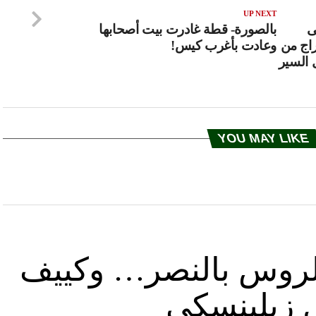
UP NEXT
ى
بالصورة- قطة غادرت بيت أصحابها
راج من
وعادت بأغرب كيس!
 السير
YOU MAY LIKE
د الروس بالنصر… وكييف
ل زيلينسكي