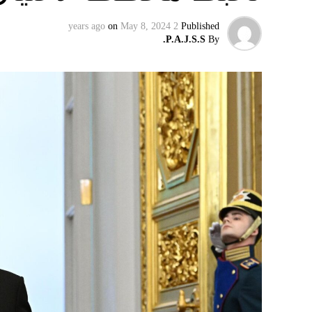
on
May 8, 2024
2 years ago
Published
P.A.J.S.S.
By