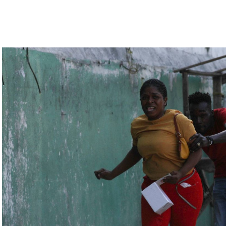
تبقى غارقة في النزاعات طالما أنه في السلطة.
رة للتحقّق من درجة استعداد قاذفات الأسلحة النووية
يلاروسي ألكسندر فولفوفيتش أنّ هذه المناورة مرتبطة
ة» مع التدريبات الروسية، لافتاً إلى أنّ مناورة
ر» الصاروخية وطائرات «سو 25».
لبيلاروسية الجنرال فيكتور غوليفيتش إلى أنّه «في
 ووسائل الطيران في مطار احتياطي»، لافتاً إلى أنّه
ئل المتعلّقة بالاستعدادات لاستخدام الأسلحة النووية
اء التابعين لجهاز الأمن الفدرالي الروسي «كانوا
زيلينسكي ومسؤولين كبار آخرين، مثل رئيس جهاز
لى أوامر من موسكو. وأوقفت الأجهزة الأوكرانية
َين أوقفا «شخصان برتبة كولونيل» من جهاز الدولة
ن.