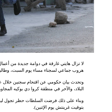
وذكرت الأجهزة أن هذه الشبكة كانت «تحت إشر
المسؤولَين «نقلا معلومات سرّية» إلى روسيا، مؤ
جهاز أمن» زيلينسكي بهدف «احتجازه كرهينة وق
هذه الشبكة حصل على مسيّرات ومتفجّرات.
من جهة أخرى، انتقد الرئيس الصيني شي جينبين
إلى العاصمة بلغراد، حلف «الناتو»، على خلفية
1999، محذّراً من أن بكين «لن تسمح قط بتكرار حدث تاريخي مأسوي كهذا».
واصطحب الرئيس الفرنسي إيمانويل ماكرون شي إ
لا تزال هايتي غارقة في دوامة جديدة من أعما
من زيارة دولة من شأنها أن تسمح بحوار مباشر 
هروب جماعي لسجناء مساء يوم السبت، وطالبت 
ووصل الزعيمان برفقة زوجتيهما بُعيد الظهر 
وتحدث بيان حكومي عن اقتحام سجنين خلال عط
البلاد، والآخر في منطقة كروا دي بوكيه المجاور
متراً.
وقصد ماكرون مطعماً جبليّاً يقع على ارتفاع كبي
بتوقيت غرينتش يوم الإثنين).
ماكرون هناك هدايا لنظيره من بطانيات صوف من