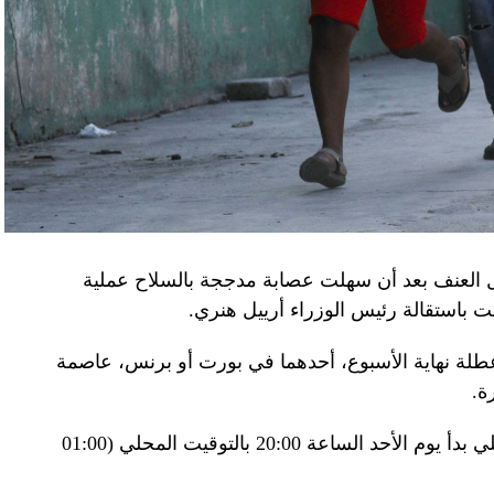
اف» جهاز الأمن الفدرالي الروسي ويُشتبه في أن
كدةً أنهما كانا يُريدان تجنيد عسكريين «مقرّبين من
تله». وكشفت أجهزة الأمن الأوكرانية أن أحد أعضاء
غ في تصريحات لصحيفة «بوليتيكا» الصربية قبل وصوله
 قصفه «الفاضح» للسفارة الصينية في يوغوسلافيا عام
لى منطقة البيرينيه الجبلية أمس، في اليوم الثاني
ل العنف بعد أن سهلت عصابة مدججة بالسلاح عملية
عن الحرب في أوكرانيا والخلافات التجارية.
باستقالة رئيس الوزراء أرييل هنري.
إلى جبل تورماليه، إحدى محطات الصعود في طواف
لة نهاية الأسبوع، أحدهما في بورت أو برنس، عاصمة
فرنسا للدرّاجات في أعالي البيرينيه في جنوب غرب البلاد، حيث ما زال الطقس شتويّاً على ارتفاع 2115
ة.
وبناء على ذلك فرضت السلطات حظر تجول ليلي بدأ يوم الأحد الساعة 20:00 بالتوقيت المحلي (01:00
ر، حيث تناول الرئيسان مع زوجتيهما الغداء. وقدّم
 جبال البيرينيه، وزجاجة أرمانياك، وقبعات، وسروال