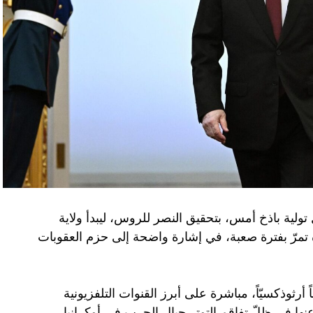
تولية باذخ أمس، بتحقيق النصر للروس، ليبدأ ولاية
ده تمرّ بفترة صعبة، في إشارة واضحة إلى حزم العقوبات
 أرثوذكسيّاً، مباشرة على أبرز القنوات التلفزيونية
عنها في ظلّ تفاقم التوتر حيال الحرب في أوكرانيا.