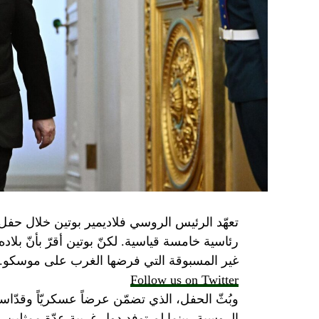
تعهّد الرئيس الروسي فلاديمير بوتين خلال حفل 
رئاسية خامسة قياسية. لكنّ بوتين أقرّ بأنّ بلا
غير المسبوقة التي فرضها الغرب على موسكو.
Follow us on Twitter
وبُثّ الحفل، الذي تضمّن عرضاً عسكريّاً وقدّاساً
الروسية، بينما لم توفد دول غربية عدّة ممثلين 