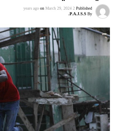
الرئيس الروسي، بالمخادع، مؤكدةً أن روسيا س
on
March 29, 2024
2 years ago
Published
إقليميّاً، أعلن الجيش البيلاروسي أنّه بدأ مناو
P.A.J.S.S.
By
التكتيكية، في حين أوضح أمين مجلس الأمن الب
بإعلان موسكو عن مناورات نووية وستكون «متزامن
مينسك ستشمل على وجه الخصوص، أنظمة «إسكند
في السياق، أشار رئيس أركان القوات المسلّحة ا
إطار هذا الحدث، تمّت إعادة نشر جزء من القوات
«فور إنجاز عملية الانتشار هذه، سنستعرض المسا
غير الاستراتيجية».
وفي أوكرانيا، فكّكت أجهزة الأمن شبكة من العمل
يعدّون لاغتيال الرئيس الأوكراني» فولوديمير 
الاستخبارات العسكرية كيريلو بودانوف، بناءً ع
ضابطَي أمن، مشيرةً إلى أن المشتبه فيهما اللذ
الأوكراني الذي يتولّى أمن المسؤولين الحكوميي