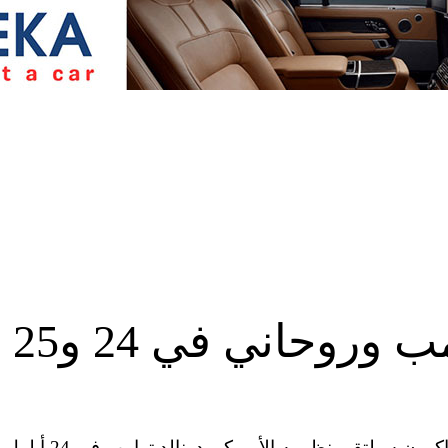
ماكرون سيلتقي ترامب وروحاني في 24 و25
أعلن قصر الإليزيه أن الرئيس الفرنسي إيمانويل ماكرون سيلتقي نظيريه الأميركي دونالد ترامب في 24 أيلول