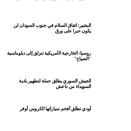
الاحتجاجات
البشير: اتفاق السلام في جنوب السودان لن
يكون حبرا على ورق
روسيا: الخارجية الأمريكية تنزلق إلى دبلوماسية
"الصياح"
الجيش السوري يطلق حملة لتطهير بادية
السويداء من داعش
أودي تطلق أفخم سياراتها الكروس أوفر
الداخلية الفنزويلية تكشف كيف تصدت للدرون
الذي حاول اغتيال مادورو