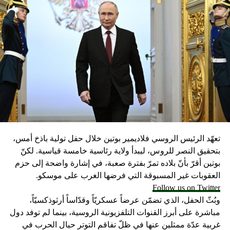
تعهّد الرئيس الروسي فلاديمير بوتين خلال حفل تولية باذخ أمس،
بتحقيق النصر للروس، ليبدأ ولاية رئاسية خامسة قياسية. لكنّ
بوتين أقرّ بأنّ بلاده تمرّ بفترة صعبة، في إشارة واضحة إلى حزم
العقوبات غير المسبوقة التي فرضها الغرب على موسكو.
Follow us on Twitter
وبُثّ الحفل، الذي تضمّن عرضاً عسكريّاً وقدّاساً أرثوذكسيّاً،
مباشرة على أبرز القنوات التلفزيونية الروسية، بينما لم توفد دول
غربية عدّة ممثلين عنها في ظلّ تفاقم التوتر حيال الحرب في
أوكرانيا.
وبعد تأديته اليمين، قال الرئيس «المتوّج»: «نحن متّحدون وأمة