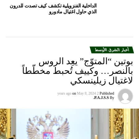
أخبار الشرق الأوسط
بوتين “المتوّج” يعِد الروس
بالنصر… وكييف تُحبط مخطّطاً
لاغتيال زيلينسكي
on
May 8, 2024
2 years ago
Published
P.A.J.S.S.
By