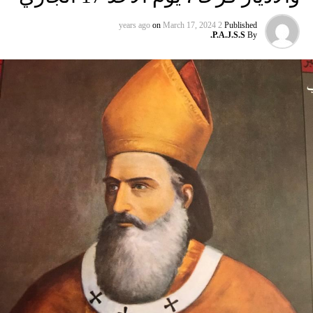
يوغوسلافيا عام 1999، محذّراً من أن بكين «لن تسمح قط بتكرار
حدث تاريخي مأسوي كهذا».
واصطحب الرئيس الفرنسي إيمانويل ماكرون شي إلى منطقة
وقال دييغو دارين، الخبير في شؤون هايتي من مجموعة الأزمات
البيرينيه الجبلية أمس، في اليوم الثاني من زيارة دولة من شأنها
الدولية، لبي بي سي إن الأزمة تفاقمت بعد توحيد العصابات
أن تسمح بحوار مباشر عن الحرب في أوكرانيا والخلافات
جبهتهم التي كانت متناحرة منذ وقت قريب.
التجارية.
ووصل الزعيمان برفقة زوجتيهما بُعيد الظهر إلى جبل تورماليه،
إحدى محطات الصعود في طواف فرنسا للدرّاجات في أعالي
البيرينيه في جنوب غرب البلاد، حيث ما زال الطقس شتويّاً على
ارتفاع 2115 متراً.
وقصد ماكرون مطعماً جبليّاً يقع على ارتفاع كبير، حيث تناول
الرئيسان مع زوجتيهما الغداء. وقدّم ماكرون هناك هدايا لنظيره
من بطانيات صوف من جبال البيرينيه، وزجاجة أرمانياك،
وقبعات، وسروال أصفر من سباق فرنسا للدرّاجات.
وقال ماكرون لشي: «أعلم أنك تُحبّ الرياضة… سنكون سعداء
اضطر العديد من مواطني هايتي إلى ترك منازلهم بسبب أعمال