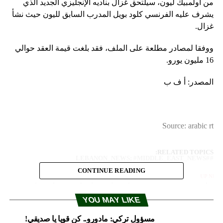
من أولمبيك ليون، سيلتحق غزال بناديه الإنجليزي الجديد الذي
يشرف عليه الفرنسي كلود بويل المدرب السابق لليون حيث نشأ
غزال.
ووفقا لمصادر مطلعة على الملف، فقد بلغت قيمة العقد حوالي
16 مليون يورو.
المصدر: أ ف ب
Source: arabic rt
RELATED TOPICS:
#LEBANON_NEWS; #MIDDLE_EAST_NEWS
CONTINUE READING
UP NEX
قوبات وتهديد ووعيد بين واشنطن وطهران وسيناريوهات
رب محتملة
YOU MAY LIKE
DON'T MISS
مسؤول تركي: مادورو.. كن قويا يا صديقي!
الداخلية الإيرانية تتهم "جهات خارجية" بالتحريض على