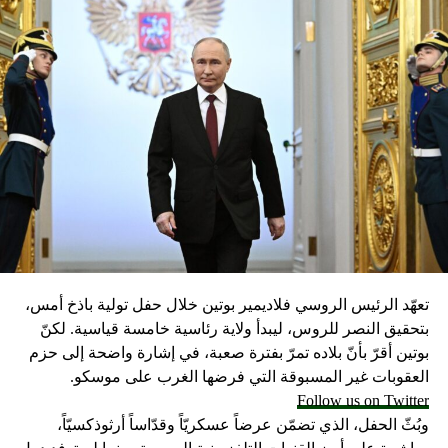
تعهّد الرئيس الروسي فلاديمير بوتين خلال حفل تولية باذخ أمس،
بتحقيق النصر للروس، ليبدأ ولاية رئاسية خامسة قياسية. لكنّ
بوتين أقرّ بأنّ بلاده تمرّ بفترة صعبة، في إشارة واضحة إلى حزم
العقوبات غير المسبوقة التي فرضها الغرب على موسكو.
Follow us on Twitter
وبُثّ الحفل، الذي تضمّن عرضاً عسكريّاً وقدّاساً أرثوذكسيّاً،