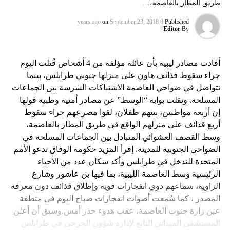
طريق المطار بالعاصمة،…
on
September 23, 2018
8 years ago
Published
Editor
By
أفادت مصادر ليبية بأن عائلة مؤلفة من 4 أشخاص قُتلت اليوم
جراء سقوط قذائف هاون على منزلها جنوبي طرابلس، بينما
تتواصل في ضواحي العاصمة الاشتباكات الشرسة بين الجماعات
المسلحة. ونقلت بوابة “الوسط” عن مصادر أمنية وطبية قولها
إن أربعة مواطنين، بينهم طفلان، لقوا مصرعهم جراء سقوط
أربع قذائف على منزلهم الواقع في طريق المطار بالعاصمة،
وسط القصف العشوائي المتبادل بين الجماعات المسلحة في
الضواحي الجنوبية للمدينة. إقرأ المزيد حكومة الوفاق تدعو الأمم
المتحدة للتدخل في طرابلس وأكد سكان عدد من الأحياء
الرئيسية وسط العاصمة الليبية، بما فيها بن عاشور وشارع
الزاوية، سماعهم دوي انفجارات قوية وإطلاق قذائف دون معرفة
المصدر ، كما سُمعت أصوات انفجارات صباح اليوم في منطقة
عين زارة جنوب العاصمة، عقب هدوء حذر أمس.وسبق أن أعلن
المستشفى الميداني التابع لإدارة شؤون الجرحى في طرابلس