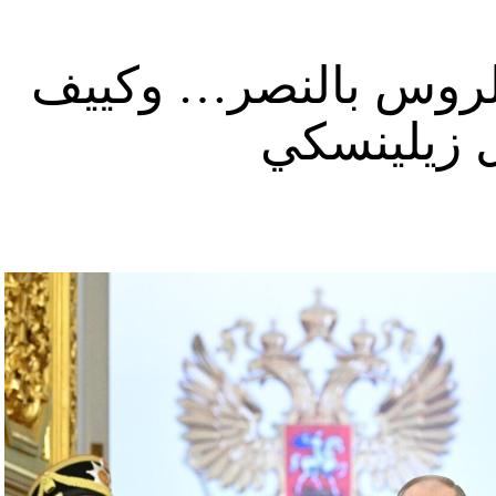
د الروس بالنصر… وكييف
ل زيلينسكي