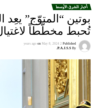
أخبار الشرق الأوسط
بوتين “المتوّج” يعِ
تُحبط مخطّطاً لاغتيا
on
May 8, 2024
2 years ago
Published
P.A.J.S.S.
By