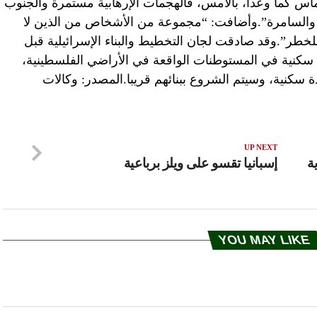
 حماس كما وعدا، بالأمس، فالهجمات الإرهابية مستمرة والجنوب
دا والسامرة”.وأضافت: “مجموعة من الأشخاص من الذين لا
لخطر”.وقد صادقت لجان التخطيط والبناء الإسرائيلية قبل
هر على مشاريع بناء 984 وحدة سكنية في المستوطنات الواقعة في الأراضي الفلسطينية،
UP NEXT
ة
إسبانيا تقسو على ويلز برباعية
YOU MAY LIKE