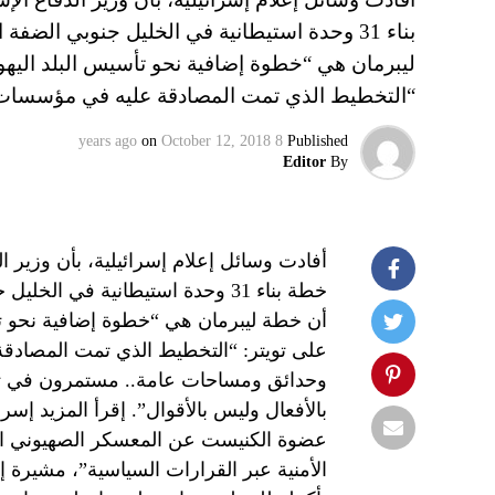
بناء 31 وحدة استيطانية في الخليل جنوبي الضف
ليبرمان هي “خطوة إضافية نحو تأسيس البلد اليهود
“التخطيط الذي تمت المصادقة عليه في مؤسسا
on
October 12, 2018
8 years ago
Published
Editor
By
أفادت وسائل إعلام إسرائيلية، بأن وزير ا
خطة بناء 31 وحدة استيطانية في ال
أن خطة ليبرمان هي “خطوة إضافية نحو تأ
على تويتر: “التخطيط الذي تمت المصادقة
وحدائق ومساحات عامة.. مستمرون في تقو
بالأفعال وليس بالأقوال”. إقرأ المزيد إس
عضوة الكنيست عن المعسكر الصهيوني الم
الأمنية عبر القرارات السياسية”، مشيرة 