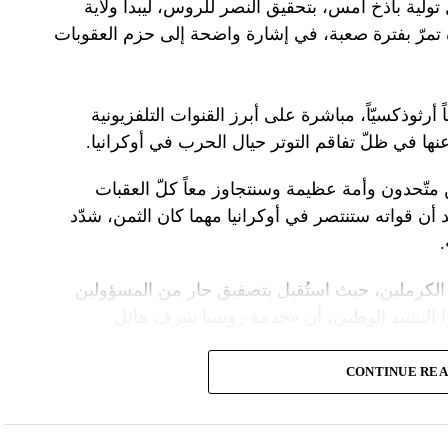
تولية باذخ أمس، بتحقيق النصر للروس، ليبدأ ولاية
ده تمرّ بفترة صعبة، في إشارة واضحة إلى حزم العقوبات
 أرثوذكسيّاً، مباشرة على أبرز القنوات التلفزيونية
عنها في ظلّ تفاقم التوتر حيال الحرب في أوكرانيا.
ن متّحدون وأمة عظيمة وسنتجاوز معاً كلّ العقبات
د أن قواته ستنتصر في أوكرانيا مهما كان الثمن، شدّد
الكرملين، حيث استُقبل بتصفيق حار من المسؤولين
ا النشيد الوطني، أن «خدمة روسيا شرف هائل
CONTINUE RE
ً عسكريّاً، باركه رئيس الكنيسة الأرثوذكسية الروسية
 لمواصلة المهمّة التي سخّرك لها»، مشبّهاً بوتين
ما تمنّى له الحكم الأبدي.