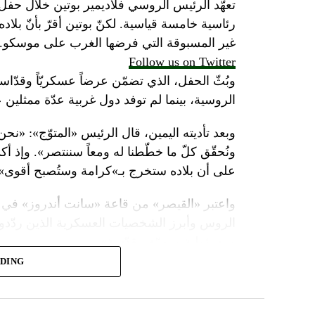
تعهّد الرئيس الروسي فلاديمير بوتين خلال حفل 
رئاسية خامسة قياسية. لكنّ بوتين أقرّ بأنّ بلا
غير المسبوقة التي فرضها الغرب على موسكو.
Follow us on Twitter
وبُثّ الحفل، الذي تضمّن عرضاً عسكريّاً وقدّاساً
الروسية، بينما لم توفد دول غربية عدّة ممثلين 
وبعد تأديته اليمين، قال الرئيس «المتوّج»: «نح
ونُحقّق كلّ ما خطّطنا له ومعاً سننتصر». وإذ أك
على أن بلاده ستخرج بـ»كرامة وستُصبح أقوى».
واعتبر «القيصر» من قاعة «سانت أندروز» في 
الروس وأبرز الشخصيات العسكرية الذين ردّدو
ومسؤولية ومهمّة مقدّسة».
ADING
وبعدما وقف بمفرده تحت المطر بينما شاهد عرضا
البطريرك كيريل الذي قال: «فليكن الله في عونك
بالحاكم في العصور الوسطى ألكسندر نيفسكي بين