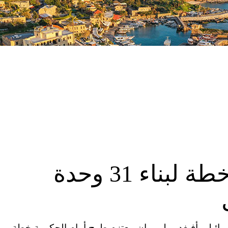
ليبرمان يعتزم طرح خطة لبناء 31 وحدة
إسرائيلي أفيغدور ليبرمان، يعتزم طرح أمام الحكومة خطة