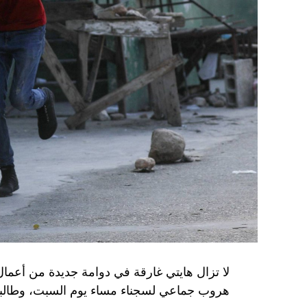
وفي أوكرانيا، فكّكت أجهزة الأمن شبكة من العمل
يعدّون لاغتيال الرئيس الأوكراني» فولوديمير 
الاستخبارات العسكرية كيريلو بودانوف، بناءً ع
ضابطَي أمن، مشيرةً إلى أن المشتبه فيهما اللذ
الأوكراني الذي يتولّى أمن المسؤولين الحكوميي
وذكرت الأجهزة أن هذه الشبكة كانت «تحت إشر
المسؤولَين «نقلا معلومات سرّية» إلى روسيا، مؤ
جهاز أمن» زيلينسكي بهدف «احتجازه كرهينة وق
هذه الشبكة حصل على مسيّرات ومتفجّرات.
من جهة أخرى، انتقد الرئيس الصيني شي جينبين
إلى العاصمة بلغراد، حلف «الناتو»، على خلفية
1999، محذّراً من أن بكين «لن تسمح قط بتكرار حدث تاريخي مأسوي كهذا».
واصطحب الرئيس الفرنسي إيمانويل ماكرون شي إ
لا تزال هايتي غارقة في دوامة جديدة من أعما
من زيارة دولة من شأنها أن تسمح بحوار مباشر 
هروب جماعي لسجناء مساء يوم السبت، وطالبت 