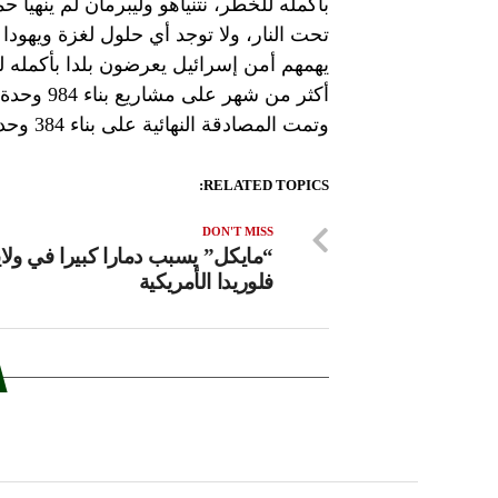
بأكمله للخطر، نتنياهو وليبرمان لم ينهيا
تحت النار، ولا توجد أي حلول لغزة ويهو
يهمهم أمن إسرائيل يعرضون بلدا بأكمله ل
أكثر من ش
وتمت المصادقة النهائية على بناء 384 وحدة سكنية، وسيتم الشروع ببنائهم قريبا.المصدر: وكالات
RELATED TOPICS:
DON'T MISS
“مايكل” يسبب دمارا كبيرا في ولاي
فلوريدا الأمريكية