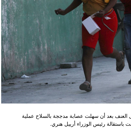
اء التابعين لجهاز الأمن الفدرالي الروسي «كانوا
زيلينسكي ومسؤولين كبار آخرين، مثل رئيس جهاز
لى أوامر من موسكو. وأوقفت الأجهزة الأوكرانية
َين أوقفا «شخصان برتبة كولونيل» من جهاز الدولة
ن.
اف» جهاز الأمن الفدرالي الروسي ويُشتبه في أن
كدةً أنهما كانا يُريدان تجنيد عسكريين «مقرّبين من
تله». وكشفت أجهزة الأمن الأوكرانية أن أحد أعضاء
غ في تصريحات لصحيفة «بوليتيكا» الصربية قبل وصوله
 قصفه «الفاضح» للسفارة الصينية في يوغوسلافيا عام
لى منطقة البيرينيه الجبلية أمس، في اليوم الثاني
ل العنف بعد أن سهلت عصابة مدججة بالسلاح عملية
عن الحرب في أوكرانيا والخلافات التجارية.
باستقالة رئيس الوزراء أرييل هنري.