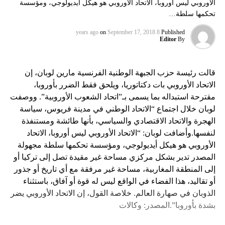
الأوروبي ليس أوروبا، الاتحاد الأوروبي هو هيكل أيديولوجي، ومؤسسة
تحكمها سلطة…
on
September 17, 2018
8 years ago
Published
Editor
By
قالت رئيسة حزب الجبهة الوطنية الفرنسية مارين لوبان، إن
الاتحاد الأوروبي بات دكتاتوريا، ويلحق فقط الضرر بأوروبا،
مقترحة استبداله بما يسمى بـ”اتحاد الشعوب الأوروبية”. ووصفت
لوبان خلال اجتماع “الاتحاد الوطني في مدينة فريوس، سياسة
الهجرة والاتحاد الاقتصادي والسياسي، بأنها طائشة ومستنفذة
لنفسها.وأضافت لوبان: “الاتحاد الأوروبي ليس أوروبا، الاتحاد
الأوروبي هو هيكل أيديولوجي، ومؤسسة تحكمها سلطة مجهولة
المصدر تدير بشكل مركزي مساحة غير مقيدة تصل إلى تركيا أو
إلى المنطقة المغاربية، مساحة غير مرفقة مع أي تاريخ أو جذور
أو تقاليد، هذا الفضاء في الواقع ليس له قوة أو آفاق، باستثناء
الذوبان في صهارة العالم. خلاصة القول، إن الاتحاد الأوروبي يضر
بشدة بأوروبا”.المصدر: وكالات