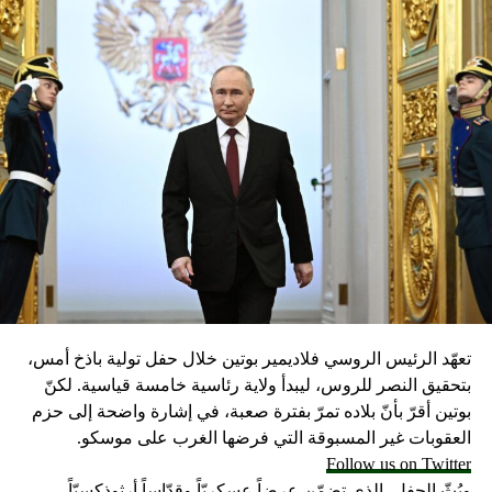
تعهّد الرئيس الروسي فلاديمير بوتين خلال حفل تولية باذخ أمس،
بتحقيق النصر للروس، ليبدأ ولاية رئاسية خامسة قياسية. لكنّ
بوتين أقرّ بأنّ بلاده تمرّ بفترة صعبة، في إشارة واضحة إلى حزم
العقوبات غير المسبوقة التي فرضها الغرب على موسكو.
Follow us on Twitter
وبُثّ الحفل، الذي تضمّن عرضاً عسكريّاً وقدّاساً أرثوذكسيّاً،