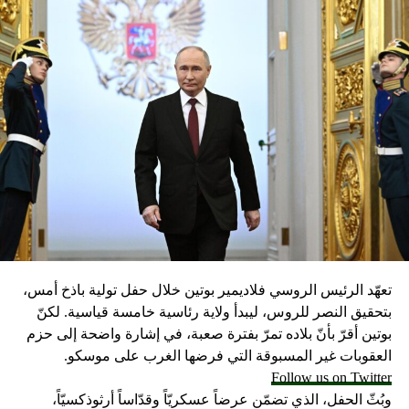
تعهّد الرئيس الروسي فلاديمير بوتين خلال حفل تولية باذخ أمس،
بتحقيق النصر للروس، ليبدأ ولاية رئاسية خامسة قياسية. لكنّ
بوتين أقرّ بأنّ بلاده تمرّ بفترة صعبة، في إشارة واضحة إلى حزم
العقوبات غير المسبوقة التي فرضها الغرب على موسكو.
Follow us on Twitter
وبُثّ الحفل، الذي تضمّن عرضاً عسكريّاً وقدّاساً أرثوذكسيّاً،