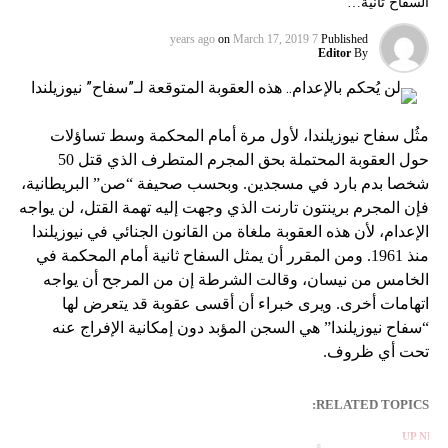
السفاح ثانية…
on
March 17, 2019
7 years ago
Published
Editor
By
مثُل سفاح نيوزيلندا، لأول مرة أمام المحكمة وسط تساؤلات
حول العقوبة المحتملة بحق المجرم المتطرف الذي قتل 50
شخصا بدم بارد في مسجدين. وبحسب صحيفة “صن” البريطانية،
فإن المجرم برينتون تارنت الذي وجهت إليه تهمة القتل، لن يواجه
الإعدام، لأن هذه العقوبة ملغاة من القانون الجنائي في نيوزيلندا
منذ 1961. ومن المقرر أن يمثل السفاح ثانية أمام المحكمة في
الخامس من نيسان، وقالت الشرطة إن من المرجح أن يواجه
اتهامات أخرى. ويرى خبراء أن أقسى عقوبة قد يتعرض لها
“سفاح نيوزيلندا” هي السجن المؤبد دون إمكانية الإفراج عنه
تحت أي ظروف.
RELATED TOPICS:
UP NEX