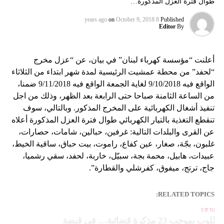
طوال فترة العزل المذكورة…
on
October 9, 2018
8 years ago
Published
Editor
By
أعلنت “مؤسسة كهرباء لبنان” في بيان، عن “عزل مخرج
“لحفد” من محطة عمشيت الرئيسية لمدة شهر ابتداء من الثلاثاء
الواقع فيه 9/10/2018 لغاية الجمعة الواقع فيه 9/11/2018 ضمنا،
من الساعة الثامنة صباحا حتى الرابعة بعد الظهر، وذلك من اجل
تنفيذ أشغال الكهربائية على المخرج المذكور. وبالتالي، سوف
تنقطع التغذية بالتيار الكهربائي طوال فترة العزل المذكورة أعلاه
عن القرى والبلدات التالية: غرفين، حبالين، شامات، حصارات،
غلبون، بجّة، صغار، عين كفاع، راموت، بيت حباق، ساقية الخيط،
عبيدات، هابيل، محمة بجة، سبيّل، خاربة، لحفد، سقي رشميا،
جاج، ترتج، ميفوق، كفرشلي والقطارة”.
RELATED TOPICS:
UP NEX
مطلوب بموجب 23 مذكرة قضائية… في قبضة