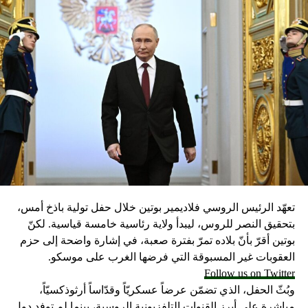
تعهّد الرئيس الروسي فلاديمير بوتين خلال حفل تولية باذخ أمس،
بتحقيق النصر للروس، ليبدأ ولاية رئاسية خامسة قياسية. لكنّ
بوتين أقرّ بأنّ بلاده تمرّ بفترة صعبة، في إشارة واضحة إلى حزم
العقوبات غير المسبوقة التي فرضها الغرب على موسكو.
Follow us on Twitter
وبُثّ الحفل، الذي تضمّن عرضاً عسكريّاً وقدّاساً أرثوذكسيّاً،
مباشرة على أبرز القنوات التلفزيونية الروسية، بينما لم توفد دول