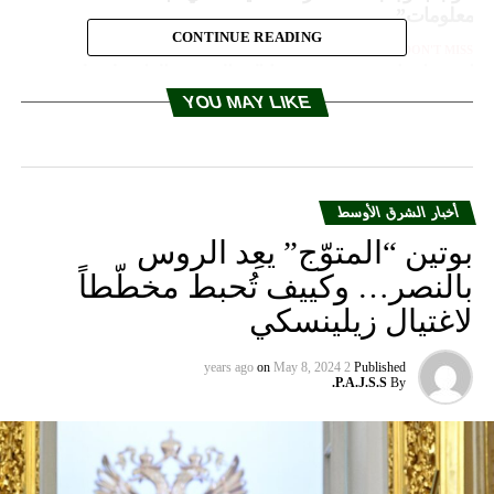
المعلومات”
CONTINUE READING
DON'T MISS
إستونيا تعارض عودة روسيا إلى الجمعية العامة لمجلس
أوروبا
YOU MAY LIKE
أخبار الشرق الأوسط
بوتين “المتوّج” يعِد الروس
بالنصر… وكييف تُحبط مخطّطاً
لاغتيال زيلينسكي
on
May 8, 2024
2 years ago
Published
P.A.J.S.S.
By