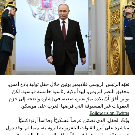
البروتين الذي تم فحصه في الدراسة.ومع ذلك، لا توجد وسيلة
حتى الآن للتأكد من أن النتائج التي تم التوصل إليها في الفئران
هي نفسها التي يمكن أن تحدث لدى البشر.وتشير الدراسات إلى
أن النوم أقل من 7 ساعات في الليل يرتبط بزيادة مخاطر الإصابة
ببعض الحالات، مثل البدانة والسكري وارتفاع ضغط الدم
وأمراض القلب والسكتة الدماغية والاضطراب العقلي
المتكرر.ولذلك، يجب الحصول على قيلولة للتعويض عن الوقت
الضائع. ولكي تتمكن من الاستمتاع بفوائد القيلولة بشكل كامل،
قد تحتاج إلى إعادة تنظيم وقت عملك، حيث أن إحدى الدراسات
تقول إن الوقت المثالي للحصول على قيلولة يجب ألا يتخطى
الساعة 3 مساء، وأي وقت متأخر عن ذلك، يقد يجعلك تصارع
تعهّد الرئيس الروسي فلاديمير بوتين خلال حفل تولية باذخ أمس،
للنوم مساء، ما يتسبب في تعطيل الإيقاع اليومي الخاص بك،
بتحقيق النصر للروس، ليبدأ ولاية رئاسية خامسة قياسية. لكنّ
والذي قد يؤدي بدوره إلى مشاكل صحية على المدى
بوتين أقرّ بأنّ بلاده تمرّ بفترة صعبة، في إشارة واضحة إلى حزم
الطويل.المصدر: إنديبندنت
العقوبات غير المسبوقة التي فرضها الغرب على موسكو.
Follow us on Twitter
RELATED TOPICS:
وبُثّ الحفل، الذي تضمّن عرضاً عسكريّاً وقدّاساً أرثوذكسيّاً،
UP NEX
مباشرة على أبرز القنوات التلفزيونية الروسية، بينما لم توفد دول
لتحالف يستعد لحرب شوارع في الحديدة مع ارتفاع حصيلة
غربية عدّة ممثلين عنها في ظلّ تفاقم التوتر حيال الحرب في