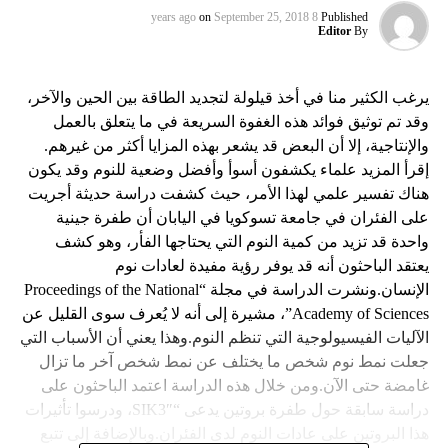
on
September 25, 2018
8 years ago
Published
Editor
By
يرغب الكثير منا في أخذ قيلولة لتجديد الطاقة بين الحين والآخر،
وقد تم توثيق فوائد هذه الغفوة السريعة في ما يتعلق بالعمل
والإنتاجية، إلا أن البعض قد يشعر بهذه المزايا أكثر من غيرهم.
إقرأ المزيد علماء يكشفون أسوأ وأفضل وضعية للنوم وقد يكون
هناك تفسير علمي لهذا الأمر، حيث كشفت دراسة حديثة أجريت
على الفئران في جامعة تسوكويا في اليابان أن طفرة جينية
واحدة قد تزيد من كمية النوم التي يحتاجها الفأر، وهو كشف
يعتقد الباحثون أنه قد يوفر رؤية مفيدة لعادات نوم
الإنسان.ونشرت الدراسة في مجلة “Proceedings of the National
Academy of Sciences”، مشيرة إلى أنه لا يُعرف سوى القليل عن
الآليات الفيسيولوجية التي تنظم النوم.وهذا يعني أن الأسباب التي
جعلت نمط نوم شخص ما يختلف عن نمط شخص آخر ما تزال
غامضة حتى الآن.ومن خلال هذه الدراسة اعتمد الباحثون على
دراسة سابقة حول طفرة بروتين يدعى “SIK3″، ودرسوا تأثيرات
هذا البروتين على عادات النوم لدى الفئران.وبالإضافة إلى تتبع