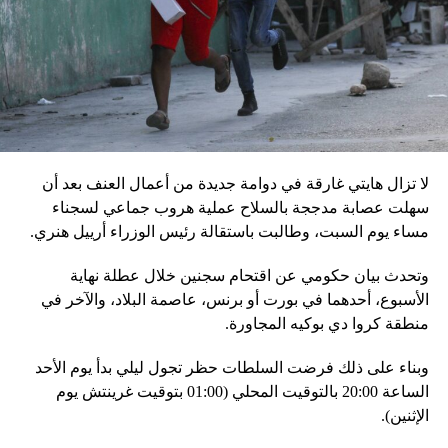
إقليميّاً، أعلن الجيش البيلاروسي أنّه بدأ مناورة للتحقّق من درجة
استعداد قاذفات الأسلحة النووية التكتيكية، في حين أوضح أمين
مجلس الأمن البيلاروسي ألكسندر فولفوفيتش أنّ هذه المناورة
مرتبطة بإعلان موسكو عن مناورات نووية وستكون «متزامنة»
مع التدريبات الروسية، لافتاً إلى أنّ مناورة مينسك ستشمل على
وجه الخصوص، أنظمة «إسكندر» الصاروخية وطائرات «سو 25».
لا تزال هايتي غارقة في دوامة جديدة من أعمال العنف بعد أن
في السياق، أشار رئيس أركان القوات المسلّحة البيلاروسية
سهلت عصابة مدججة بالسلاح عملية هروب جماعي لسجناء
الجنرال فيكتور غوليفيتش إلى أنّه «في إطار هذا الحدث، تمّت
مساء يوم السبت، وطالبت باستقالة رئيس الوزراء أرييل هنري.
إعادة نشر جزء من القوات ووسائل الطيران في مطار
وتحدث بيان حكومي عن اقتحام سجنين خلال عطلة نهاية
احتياطي»، لافتاً إلى أنّه «فور إنجاز عملية الانتشار هذه،
الأسبوع، أحدهما في بورت أو برنس، عاصمة البلاد، والآخر في
سنستعرض المسائل المتعلّقة بالاستعدادات لاستخدام الأسلحة
منطقة كروا دي بوكيه المجاورة.
النووية غير الاستراتيجية».
وبناء على ذلك فرضت السلطات حظر تجول ليلي بدأ يوم الأحد
وفي أوكرانيا، فكّكت أجهزة الأمن شبكة من العملاء التابعين
الساعة 20:00 بالتوقيت المحلي (01:00 بتوقيت غرينتش يوم
لجهاز الأمن الفدرالي الروسي «كانوا يعدّون لاغتيال الرئيس
الإثنين).
الأوكراني» فولوديمير زيلينسكي ومسؤولين كبار آخرين، مثل
رئيس جهاز الاستخبارات العسكرية كيريلو بودانوف، بناءً على