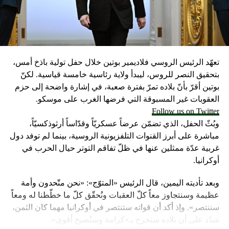
تعهّد الرئيس الروسي فلاديمير بوتين خلال حفل تولية باذخ أمس،
بتحقيق النصر للروس، ليبدأ ولاية رئاسية خامسة قياسية. لكنّ
بوتين أقرّ بأنّ بلاده تمرّ بفترة صعبة، في إشارة واضحة إلى حزم
العقوبات غير المسبوقة التي فرضها الغرب على موسكو.
Follow us on Twitter
وبُثّ الحفل، الذي تضمّن عرضاً عسكريّاً وقدّاساً أرثوذكسيّاً،
مباشرة على أبرز القنوات التلفزيونية الروسية، بينما لم توفد دول
غربية عدّة ممثلين عنها في ظلّ تفاقم التوتر حيال الحرب في
أوكرانيا.
وبعد تأديته اليمين، قال الرئيس «المتوّج»: «نحن متّحدون وأمة
عظيمة وسنتجاوز معاً كلّ العقبات ونُحقّق كلّ ما خطّطنا له ومعاً
سننتصر». وإذ أكد أن قواته ستنتصر في أوكرانيا مهما كان الثمن،
شدّد على أن بلاده ستخرج بـ»كرامة وستُصبح أقوى».