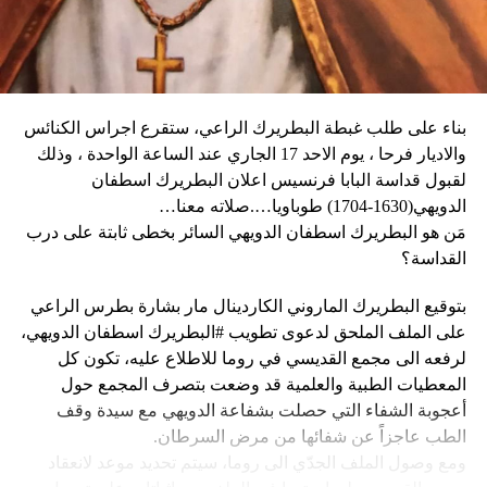
وكان شي قد كرّر الإثنين رغبته في العمل بهدف التوصل إلى حلّ
وقال دارين: “المواطنون في حالة رعب، على الرغم من أن
سياسي للحرب في أوكرانيا. وأيّد «هدنة أولمبية» دعا إليها
زعيم العصابة جيمي شيريزير دعا المواطنين إلى عدم الخوف
ماكرون لمناسبة أولمبياد باريس هذا الصيف.
عندما رأوا عصابته تحمل أسلحة، وقال إنهم يريدون فقط الإطاحة
بالحكومة وعدم إلحاق ضرر بالسكان المدنيين”.
بناء على طلب غبطة البطريرك الراعي، ستقرع اجراس الكنائس
وحاولت مجموعة من أفراد العصابات المدججين بالسلاح، يوم
نداء الوطن
والاديار فرحا ، يوم الاحد 17 الجاري عند الساعة الواحدة ، وذلك
الإثنين، السيطرة على مطار توسان لوفرتور الدولي، الأكبر في
لقبول قداسة البابا فرنسيس اعلان البطريرك اسطفان
البلاد، وتبادلوا إطلاق النار مع الشرطة والجنود، مما أدى إلى
الدويهي(1630-1704) طوباويا….صلاته معنا…
إلغاء جميع الرحلات الداخلية والدولية.
مَن هو البطريرك اسطفان الدويهي السائر بخطى ثابتة على درب
القداسة؟
بتوقيع البطريرك الماروني الكاردينال مار بشارة بطرس الراعي
ووفقا لمكتب الهجرة التابع للأمم المتحدة، فر ما لا يقل عن 15
على الملف الملحق لدعوى تطويب #البطريرك اسطفان الدويهي،
ألف شخص من منازلهم منذ عطلة نهاية الأسبوع بسبب أعمال
لرفعه الى مجمع القديسي في روما للاطلاع عليه، تكون كل
العنف.
المعطيات الطبية والعلمية قد وضعت بتصرف المجمع حول
أعجوبة الشفاء التي حصلت بشفاعة الدويهي مع سيدة وقف
وقال رجل من هايتي يدعى نيكولا لوكالة رويترز للأنباء: “أجبرتنا
الطب عاجزاً عن شفائها من مرض السرطان.
العصابات المسلحة على ترك منازلنا. دمروا بيوتنا ونحن الآن في
ومع وصول الملف الجدّي الى روما، سيتم تحديد موعد لانعقاد
الشوارع”.