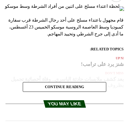
قام مجهول باعتداء مسلح على أحد رجال الشرطة قرب سفارة
كمبوديا وسط العاصمة الروسية موسكو الخميس 23 أغسطس،
ما أدى إلى جرح الشرطي وتحييد المهاجم.
RELATED TOPICS:
UP NEX
يشنز يرد على ترامب!
DON'T MISS
بعد كشف ملابسات حادثة الياسري.. وفاة أخصائية تجميل
بظروف غامضة في بغداد
CONTINUE READING
YOU MAY LIKE