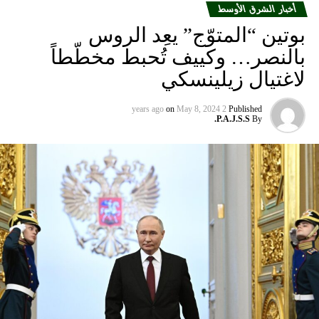
أخبار الشرق الأوسط
بوتين “المتوّج” يعِد الروس
بالنصر… وكييف تُحبط مخطّطاً
لاغتيال زيلينسكي
on
May 8, 2024
2 years ago
Published
P.A.J.S.S.
By