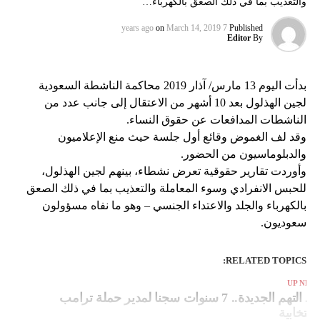
والتعذيب بما في ذلك الصعق بالكهرباء…
on
March 14, 2019
7 years ago
Published
Editor
By
بدأت اليوم 13 مارس/ آذار 2019 محاكمة الناشطة السعودية
لجين الهذلول بعد 10 أشهر من الاعتقال إلى جانب عدد من
الناشطات المدافعات عن حقوق النساء.
وقد لف الغموض وقائع أول جلسة حيث منع الإعلاميون
والدبلوماسيون من الحضور.
وأوردت تقارير حقوقية تعرض نشطاء، بينهم لجين الهذلول،
للحبس الانفرادي وسوء المعاملة والتعذيب بما في ذلك الصعق
بالكهرباء والجلد والاعتداء الجنسي – وهو ما نفاه مسؤولون
سعوديون.
RELATED TOPICS:
UP NEX
بعد التهم الجديدة.. 7 سنوات سجنا لمدير حملة ترامب
لانتخابية