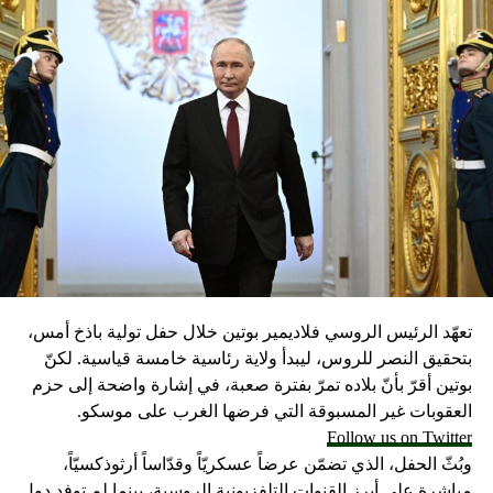
تعهّد الرئيس الروسي فلاديمير بوتين خلال حفل تولية باذخ أمس،
بتحقيق النصر للروس، ليبدأ ولاية رئاسية خامسة قياسية. لكنّ
بوتين أقرّ بأنّ بلاده تمرّ بفترة صعبة، في إشارة واضحة إلى حزم
العقوبات غير المسبوقة التي فرضها الغرب على موسكو.
Follow us on Twitter
وبُثّ الحفل، الذي تضمّن عرضاً عسكريّاً وقدّاساً أرثوذكسيّاً،
مباشرة على أبرز القنوات التلفزيونية الروسية، بينما لم توفد دول