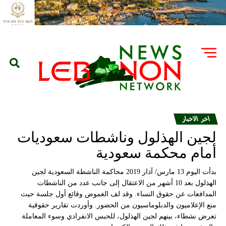
اخر الاخبار
لجين الهذلول وناشطات سعوديات
أمام محكمة سعودية
بدأت اليوم 13 مارس/ آذار 2019 محاكمة الناشطة السعودية لجين
الهذلول بعد 10 أشهر من الاعتقال إلى جانب عدد من الناشطات
المدافعات عن حقوق النساء. وقد لف الغموض وقائع أول جلسة حيث
منع الإعلاميون والدبلوماسيون من الحضور. وأوردت تقارير حقوقية
تعرض نشطاء، بينهم لجين الهذلول، للحبس الانفرادي وسوء المعاملة