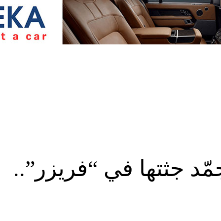
مّد جثتها في “فريزر”..