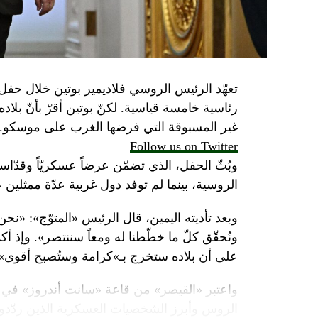
تعهّد الرئيس الروسي فلاديمير بوتين خلال حفل 
رئاسية خامسة قياسية. لكنّ بوتين أقرّ بأنّ بلا
غير المسبوقة التي فرضها الغرب على موسكو.
Follow us on Twitter
وبُثّ الحفل، الذي تضمّن عرضاً عسكريّاً وقدّاساً
الروسية، بينما لم توفد دول غربية عدّة ممثلين 
وبعد تأديته اليمين، قال الرئيس «المتوّج»: «نح
ونُحقّق كلّ ما خطّطنا له ومعاً سننتصر». وإذ أك
على أن بلاده ستخرج بـ»كرامة وستُصبح أقوى».
واعتبر «القيصر» من قاعة «سانت أندروز» في 
الروس وأبرز الشخصيات العسكرية الذين ردّدو