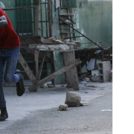
إطار هذا الحدث، تمّت إعادة نشر جزء من القوات
«فور إنجاز عملية الانتشار هذه، سنستعرض المسا
غير الاستراتيجية».
وفي أوكرانيا، فكّكت أجهزة الأمن شبكة من العمل
يعدّون لاغتيال الرئيس الأوكراني» فولوديمير 
الاستخبارات العسكرية كيريلو بودانوف، بناءً ع
ضابطَي أمن، مشيرةً إلى أن المشتبه فيهما اللذ
الأوكراني الذي يتولّى أمن المسؤولين الحكوميي
وذكرت الأجهزة أن هذه الشبكة كانت «تحت إشر
المسؤولَين «نقلا معلومات سرّية» إلى روسيا، مؤ
جهاز أمن» زيلينسكي بهدف «احتجازه كرهينة وق
هذه الشبكة حصل على مسيّرات ومتفجّرات.
من جهة أخرى، انتقد الرئيس الصيني شي جينبين
إلى العاصمة بلغراد، حلف «الناتو»، على خلفية