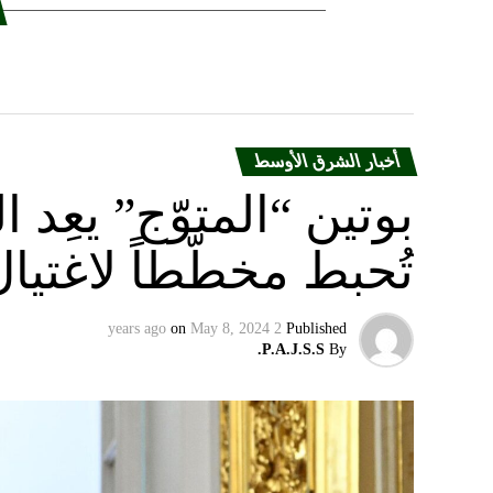
أخبار الشرق الأوسط
بوتين “المتوّج” يعِ
تُحبط مخطّطاً لاغتيا
on
May 8, 2024
2 years ago
Published
P.A.J.S.S.
By