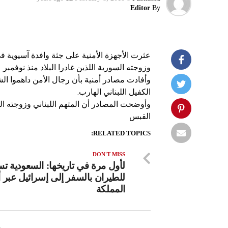
Editor
By
عثرت الأجهزة الأمنية على جثة وافدة آسيوية ف
وزوجته السورية اللذين غادرا البلاد منذ نوفمبر عام 2016 هربا من مجموعة قضايا 
وأفادت مصادر أمنية بأن رجال الأمن داهموا ا
الكفيل اللبناني الهارب.
وأوضحت المصادر أن المتهم اللبناني وزوجته الس
القبس
RELATED TOPICS:
DON'T MISS
لأول مرة في تاريخها: السعودية ت
للطيران بالسفر إلى إسرائيل عبر أ
المملكة