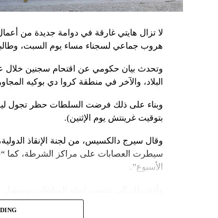
1999، محذّراً من أن بكين «لن تسمح قط بتكرار حدث تاريخي مأسوي كهذا».
واصطحب الرئيس الفرنسي إيمانويل ماكرون شي إ
لا تزال هايتي غارقة في دوامة جديدة من أعما
من زيارة دولة من شأنها أن تسمح بحوار مباشر 
هروب جماعي لسجناء مساء يوم السبت، وطالبت 
ووصل الزعيمان برفقة زوجتيهما بُعيد الظهر 
وتحدث بيان حكومي عن اقتحام سجنين خلال عط
البلاد، والآخر في منطقة كروا دي بوكيه المجاور
متراً.
وقصد ماكرون مطعماً جبليّاً يقع على ارتفاع كبي
بتوقيت غرينتش يوم الإثنين).
ماكرون هناك هدايا لنظيره من بطانيات صوف من
أصفر من سباق فرنسا للدرّاجات.
وقال سيرج دالكسيس، من لجنة الإنقاذ الدولية،
سيطرت العصابات على مراكز الشرطة، كما “قُ
وقال ماكرون لشي: «أعلم أنك تُحبّ الرياضة…
الأسبوع”.
وفي المقابل، وعد شي بأن يقوم بدعاية للحم الخ
وأدى ذلك إلى تشتيت انتباه السلطات وتسهيل
وكان شي قد كرّر الإثنين رغبته في العمل بهدف
«هدنة أولمبية» دعا إليها ماكرون لمناسبة أولمب
ADING