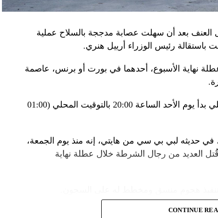
لى منطقة البيرينيه الجبلية أمس، في اليوم الثاني
ل العنف بعد أن سهلت عصابة مدججة بالسلاح عملية
عن الحرب في أوكرانيا والخلافات التجارية.
باستقالة رئيس الوزراء أرييل هنري.
إلى جبل تورماليه، إحدى محطات الصعود في طواف
لة نهاية الأسبوع، أحدهما في بورت أو برنس، عاصمة
فرنسا للدرّاجات في أعالي البيرينيه في جنوب غرب البلاد، حيث ما زال الطقس شتويّاً على ارتفاع 2115
ة.
وبناء على ذلك فرضت السلطات حظر تجول ليلي بدأ يوم الأحد الساعة 20:00 بالتوقيت المحلي (01:00
ر، حيث تناول الرئيسان مع زوجتيهما الغداء. وقدّم
 جبال البيرينيه، وزجاجة أرمانياك، وقبعات، وسروال
 في حديثه لبي بي سي من هايتي، إنه منذ يوم الجمعة،
تل العديد من رجال الشرطة خلال عطلة نهاية
 سنكون سعداء بوجود درّاجين صينيين في السباق».
نزير المحلّي قبل أن يؤكد «أحب الجبن كثيراً».
 تنفيذ هجوم منسق ومخطط له على السجون.
 التوصل إلى حلّ سياسي للحرب في أوكرانيا. وأيّد
ياد باريس هذا الصيف.
CONTINUE RE