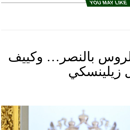
YOU MAY LIKE
د الروس بالنصر… وكييف
ل زيلينسكي