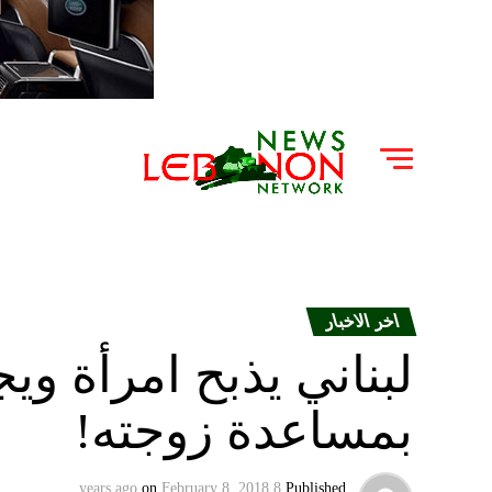
اخر الاخبار
لبناني يذبح امرأة ويج
بمساعدة زوجته!
on
February 8, 2018
8 years ago
Published