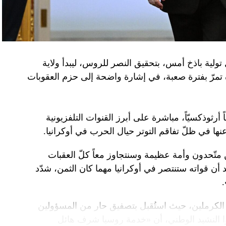
تولية باذخ أمس، بتحقيق النصر للروس، ليبدأ ولاية
ده تمرّ بفترة صعبة، في إشارة واضحة إلى حزم العقوبات
 أرثوذكسيّاً، مباشرة على أبرز القنوات التلفزيونية
عنها في ظلّ تفاقم التوتر حيال الحرب في أوكرانيا.
ن متّحدون وأمة عظيمة وسنتجاوز معاً كلّ العقبات
د أن قواته ستنتصر في أوكرانيا مهما كان الثمن، شدّد
الكرملين، حيث استُقبل بتصفيق حار من المسؤولين
ا النشيد الوطني، أن «خدمة روسيا شرف هائل