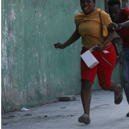
 ووسائل الطيران في مطار احتياطي»، لافتاً إلى أنّه
ئل المتعلّقة بالاستعدادات لاستخدام الأسلحة النووية
اء التابعين لجهاز الأمن الفدرالي الروسي «كانوا
زيلينسكي ومسؤولين كبار آخرين، مثل رئيس جهاز
لى أوامر من موسكو. وأوقفت الأجهزة الأوكرانية
َين أوقفا «شخصان برتبة كولونيل» من جهاز الدولة
ن.
اف» جهاز الأمن الفدرالي الروسي ويُشتبه في أن
كدةً أنهما كانا يُريدان تجنيد عسكريين «مقرّبين من
تله». وكشفت أجهزة الأمن الأوكرانية أن أحد أعضاء
غ في تصريحات لصحيفة «بوليتيكا» الصربية قبل وصوله
 قصفه «الفاضح» للسفارة الصينية في يوغوسلافيا عام