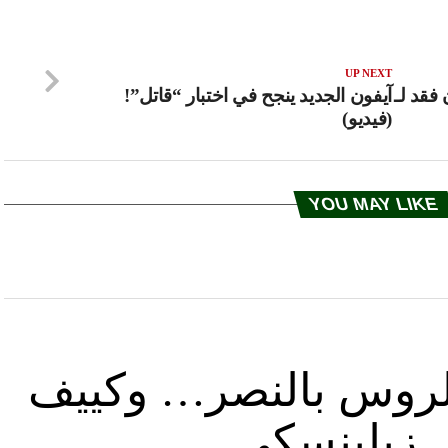
UP NEXT
 فقد لـ
آيفون الجديد ينجح في اختبار “قاتل”!
(فيديو)
YOU MAY LIKE
د الروس بالنصر… وكييف
ل زيلينسكي