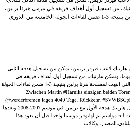
منذ 4049 يوما. وتمكن هارنيك، من تسجيل أول أهداف فريقه في مرمى هيرتا برلين،
خلال مباراة الفريقين التي انتهت لمصلحة هرتا برلين بنتيجة 3-1 ضمن لقاءات الجولة الخامسة من الدوري
ن هارنيك لاعب فيردر بريمن، تمكن من تسجيل هدفه الثاني
نادي، بعد تسجيله هدفه الأول منذ 4049 يوما. وتمكن هارنيك، من تسجيل أول أهداف فريقه في
مرمى هيرتا برلين، خلال مباراة الفريقين التي انتهت لمصلحة هرتا برلين بنتيجة 3-1 ضمن لقاءات الجولة
 من الدوري الألماني.4049 – Zwischen Martin #Harniks einzigen beiden Toren für
@werderbremen lagen 4049 Tage. Rückkehr. #SVWBSCpi
(@OptaFranz) September 25, 2018وسجل هارنيك هدفه الأول مع بريمن في موسم 2007-2008 وبعدها
صام لموسمين قبل أن ينتقل إلى شتوتغارت لـ6 مواسم ثم لهانوفر موسما واحدا قبل أن يعود هذا
لنادي.المصدر: وكالات