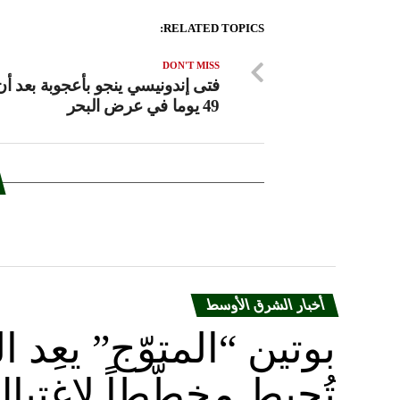
RELATED TOPICS:
DON'T MISS
فتى إندونيسي ينجو بأعجوبة بعد أن
49 يوما في عرض البحر
أخبار الشرق الأوسط
بوتين “المتوّج” يعِ
تُحبط مخطّطاً لاغتيا