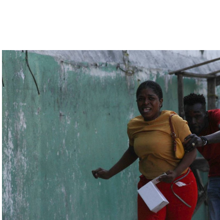
تبقى غارقة في النزاعات طالما أنه في السلطة.
رة للتحقّق من درجة استعداد قاذفات الأسلحة النووية
يلاروسي ألكسندر فولفوفيتش أنّ هذه المناورة مرتبطة
ة» مع التدريبات الروسية، لافتاً إلى أنّ مناورة
ر» الصاروخية وطائرات «سو 25».
لبيلاروسية الجنرال فيكتور غوليفيتش إلى أنّه «في
 ووسائل الطيران في مطار احتياطي»، لافتاً إلى أنّه
ئل المتعلّقة بالاستعدادات لاستخدام الأسلحة النووية
اء التابعين لجهاز الأمن الفدرالي الروسي «كانوا
زيلينسكي ومسؤولين كبار آخرين، مثل رئيس جهاز
لى أوامر من موسكو. وأوقفت الأجهزة الأوكرانية
َين أوقفا «شخصان برتبة كولونيل» من جهاز الدولة
ن.