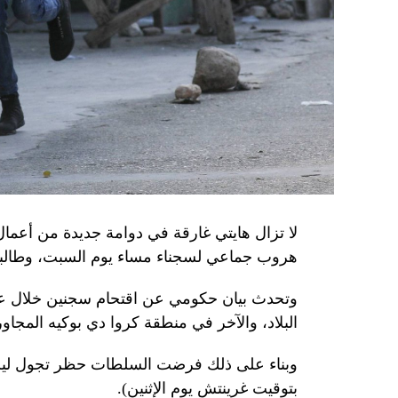
وذكرت الأجهزة أن هذه الشبكة كانت «تحت إشر
المسؤولَين «نقلا معلومات سرّية» إلى روسيا، مؤ
جهاز أمن» زيلينسكي بهدف «احتجازه كرهينة وق
هذه الشبكة حصل على مسيّرات ومتفجّرات.
من جهة أخرى، انتقد الرئيس الصيني شي جينبين
إلى العاصمة بلغراد، حلف «الناتو»، على خلفية
1999، محذّراً من أن بكين «لن تسمح قط بتكرار حدث تاريخي مأسوي كهذا».
واصطحب الرئيس الفرنسي إيمانويل ماكرون شي إ
لا تزال هايتي غارقة في دوامة جديدة من أعما
من زيارة دولة من شأنها أن تسمح بحوار مباشر 
هروب جماعي لسجناء مساء يوم السبت، وطالبت 
ووصل الزعيمان برفقة زوجتيهما بُعيد الظهر 
وتحدث بيان حكومي عن اقتحام سجنين خلال عط
البلاد، والآخر في منطقة كروا دي بوكيه المجاور
متراً.
وقصد ماكرون مطعماً جبليّاً يقع على ارتفاع كبي
بتوقيت غرينتش يوم الإثنين).