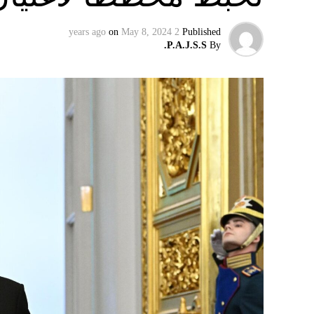
on
May 8, 2024
2 years ago
Published
P.A.J.S.S.
By