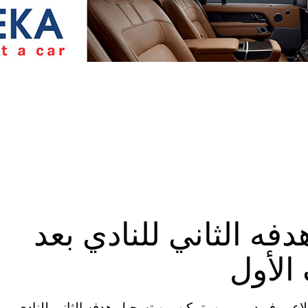
ه الثاني للنادي بعد
لاعب فيردر بريمن، تمكن من تسجيل هدفه الثاني للنادي،