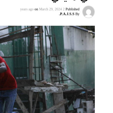
الرئيس الروسي، بالمخادع، مؤكدةً أن روسيا س
on
March 29, 2024
2 years ago
Published
إقليميّاً، أعلن الجيش البيلاروسي أنّه بدأ مناو
P.A.J.S.S.
By
التكتيكية، في حين أوضح أمين مجلس الأمن الب
بإعلان موسكو عن مناورات نووية وستكون «متزامن
مينسك ستشمل على وجه الخصوص، أنظمة «إسكند
في السياق، أشار رئيس أركان القوات المسلّحة ا
إطار هذا الحدث، تمّت إعادة نشر جزء من القوات
«فور إنجاز عملية الانتشار هذه، سنستعرض المسا
غير الاستراتيجية».
وفي أوكرانيا، فكّكت أجهزة الأمن شبكة من العمل
يعدّون لاغتيال الرئيس الأوكراني» فولوديمير 
الاستخبارات العسكرية كيريلو بودانوف، بناءً ع
ضابطَي أمن، مشيرةً إلى أن المشتبه فيهما اللذ
الأوكراني الذي يتولّى أمن المسؤولين الحكوميي