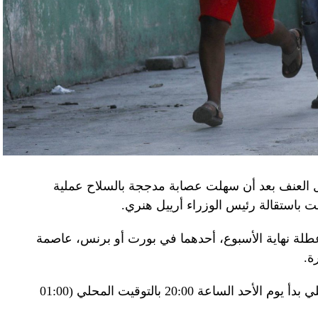
اف» جهاز الأمن الفدرالي الروسي ويُشتبه في أن
كدةً أنهما كانا يُريدان تجنيد عسكريين «مقرّبين من
تله». وكشفت أجهزة الأمن الأوكرانية أن أحد أعضاء
غ في تصريحات لصحيفة «بوليتيكا» الصربية قبل وصوله
 قصفه «الفاضح» للسفارة الصينية في يوغوسلافيا عام
لى منطقة البيرينيه الجبلية أمس، في اليوم الثاني
ل العنف بعد أن سهلت عصابة مدججة بالسلاح عملية
عن الحرب في أوكرانيا والخلافات التجارية.
باستقالة رئيس الوزراء أرييل هنري.
إلى جبل تورماليه، إحدى محطات الصعود في طواف
لة نهاية الأسبوع، أحدهما في بورت أو برنس، عاصمة
فرنسا للدرّاجات في أعالي البيرينيه في جنوب غرب البلاد، حيث ما زال الطقس شتويّاً على ارتفاع 2115
ة.
وبناء على ذلك فرضت السلطات حظر تجول ليلي بدأ يوم الأحد الساعة 20:00 بالتوقيت المحلي (01:00
ر، حيث تناول الرئيسان مع زوجتيهما الغداء. وقدّم