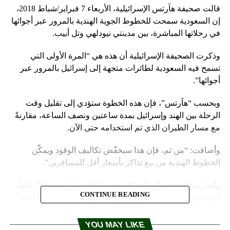
قالت صحيفة هآرتس الإسرائيلية، الأربعاء 7 فبراير/شباط 2018،
إن السعودية سمحت للخطوط الجوية الهندية بالمرور عبر أجوائها
في رحلاتها المباشرة، بين مدينتي نيودلهي وتل أبيب.
وذكرت الصحيفة الإسرائيلية أن هذه هي “المرة الأولى التي
تسمح فيه السعودية لطائرات متجهة إلى إسرائيل بالمرور عبر
أجوائها”.
وبحسب “هآرتس”، فإن هذه الخطوة ستؤدي إلى تقليل وقت
الرحلة بين الهند وإسرائيل بمدة ساعتين ونصف الساعة، مقارنةً
مع مسار الطيران الذي تم استخدامه حتى الآن.
وأضافت: “من ثم، فإن هذا سيخفّض تكاليف الوقود ويمكّن
الخطوط الهندية من بيع تذاكر بأسعار أقل للمسافرين”.
وأشارت الصحيفة إلى أن “السعودية أغلقت على مدى 70 عاماً،
CONTINUE READING
أجواءها، ليس فقط أمام الطائرات الإسرائيلية، وإنما أيضاً أمام
خطوط الطيران الأخرى التي وجهتها إسرائيل”.
YOU MAY LIKE