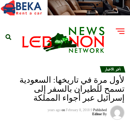
اخر الاخبار
لأول مرة في تاريخها: السعودية
تسمح للطيران بالسفر إلى
إسرائيل عبر أجواء المملكة
on
February 8, 2018
9 years ago
Published
Editor
By