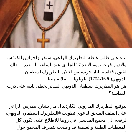
العنف.
يقوم بدعاية للحم الخنزير المحلّي قبل أن يؤكد «أحب الجبن
وأغلقت المدارس والعديد من الشركات في العاصمة أبوابها يوم
كثيراً».
الثلاثاء، كما أبلغ عن أعمال نهب في بعض الأحياء.
وكان شي قد كرّر الإثنين رغبته في العمل بهدف التوصل إلى حلّ
وقال دارين: “المواطنون في حالة رعب، على الرغم من أن
سياسي للحرب في أوكرانيا. وأيّد «هدنة أولمبية» دعا إليها
زعيم العصابة جيمي شيريزير دعا المواطنين إلى عدم الخوف
ماكرون لمناسبة أولمبياد باريس هذا الصيف.
عندما رأوا عصابته تحمل أسلحة، وقال إنهم يريدون فقط الإطاحة
بالحكومة وعدم إلحاق ضرر بالسكان المدنيين”.
بناء على طلب غبطة البطريرك الراعي، ستقرع اجراس الكنائس
وحاولت مجموعة من أفراد العصابات المدججين بالسلاح، يوم
نداء الوطن
والاديار فرحا ، يوم الاحد 17 الجاري عند الساعة الواحدة ، وذلك
الإثنين، السيطرة على مطار توسان لوفرتور الدولي، الأكبر في
لقبول قداسة البابا فرنسيس اعلان البطريرك اسطفان
البلاد، وتبادلوا إطلاق النار مع الشرطة والجنود، مما أدى إلى
الدويهي(1630-1704) طوباويا….صلاته معنا…
إلغاء جميع الرحلات الداخلية والدولية.
مَن هو البطريرك اسطفان الدويهي السائر بخطى ثابتة على درب
القداسة؟
بتوقيع البطريرك الماروني الكاردينال مار بشارة بطرس الراعي
ووفقا لمكتب الهجرة التابع للأمم المتحدة، فر ما لا يقل عن 15
على الملف الملحق لدعوى تطويب #البطريرك اسطفان الدويهي،
ألف شخص من منازلهم منذ عطلة نهاية الأسبوع بسبب أعمال
لرفعه الى مجمع القديسي في روما للاطلاع عليه، تكون كل
العنف.
المعطيات الطبية والعلمية قد وضعت بتصرف المجمع حول