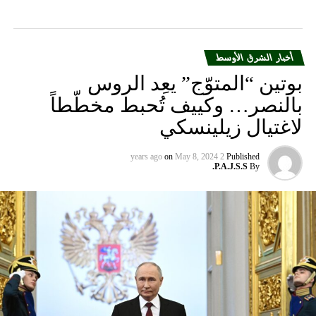
لاغتيال زيلينسكي
on
May 8, 2024
2 years ago
Published
P.A.J.S.S.
By