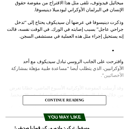
ميخائيل فيدوتوف، تلقى مثل هذا الاقتراح من مفوضة حقوق
الإنسان في البرلمان الأوكراني ليودميلا دينيسوفا.
وذكرت دينيسوفا في عرضها أن سيديكوف يحتاج إلى “تدخل
جراحي عاجل” بسبب إصابته في الورك. في الوقت نفسه، قالت
إنه يستحيل إجراء مثل هذه العملية في مستشفى السجن.
واقترحت على الجانب الروسي تبادل سيديكوف مع أحد
الأوكرانيين، الذي يتطلب أيضا “مساعدة طبية مؤهلة بمشاركة
الأخصائيين”.
وقد أرسلت المفوضة الأوكرانية الأسبوع الماضي، خطابا تعرض
من خلاله تبادل السجناء يتعلق بالإفراج المتبادل عن 36 شخصا.
CONTINUE READING
وتطرقت دينيسوفا في خطابها إلى إمكانية المساهمة المشتركة
في اجتماع فريق الاتصال الثلاثي لمناقشة الزيارات الإنسانية من
YOU MAY LIKE
أجل التحقق من ظروف احتجاز السجناء.
مسؤول تركي: مادورو.. كن قويا يا صديقي!