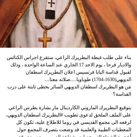
بالحكومة وعدم إلحاق ضرر بالسكان المدنيين”.
بناء على طلب غبطة البطريرك الراعي، ستقرع اجراس الكنائس
وحاولت مجموعة من أفراد العصابات المدججين بالسلاح، يوم
نداء الوطن
والاديار فرحا ، يوم الاحد 17 الجاري عند الساعة الواحدة ، وذلك
الإثنين، السيطرة على مطار توسان لوفرتور الدولي، الأكبر في
لقبول قداسة البابا فرنسيس اعلان البطريرك اسطفان
البلاد، وتبادلوا إطلاق النار مع الشرطة والجنود، مما أدى إلى
الدويهي(1630-1704) طوباويا….صلاته معنا…
إلغاء جميع الرحلات الداخلية والدولية.
مَن هو البطريرك اسطفان الدويهي السائر بخطى ثابتة على درب
القداسة؟
بتوقيع البطريرك الماروني الكاردينال مار بشارة بطرس الراعي
ووفقا لمكتب الهجرة التابع للأمم المتحدة، فر ما لا يقل عن 15
على الملف الملحق لدعوى تطويب #البطريرك اسطفان الدويهي،
ألف شخص من منازلهم منذ عطلة نهاية الأسبوع بسبب أعمال
لرفعه الى مجمع القديسي في روما للاطلاع عليه، تكون كل
العنف.
المعطيات الطبية والعلمية قد وضعت بتصرف المجمع حول
أعجوبة الشفاء التي حصلت بشفاعة الدويهي مع سيدة وقف
وقال رجل من هايتي يدعى نيكولا لوكالة رويترز للأنباء: “أجبرتنا
الطب عاجزاً عن شفائها من مرض السرطان.
العصابات المسلحة على ترك منازلنا. دمروا بيوتنا ونحن الآن في
ومع وصول الملف الجدّي الى روما، سيتم تحديد موعد لانعقاد
الشوارع”.
مجمع القديسين لدراسة ما في الملف من اثباتات علمية حول
الشفاء، على أن يتّخذ القرار بطوباوية البطريرك الدويهي من البابا
ومنذ أن غادر نيكولا منزله، يعيش الآن في مخيم، ويقول إنه يشعر
CONTINUE READING
فرنسيس في حال سارت كلّ الأمور بالاتجاه الصحيح.
كما لو كان مثل حيوان.
Follow us on Twitter