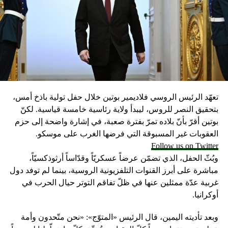
تعهّد الرئيس الروسي فلاديمير بوتين خلال حفل تولية باذخ أمس،
بتحقيق النصر للروس، ليبدأ ولاية رئاسية خامسة قياسية. لكنّ
بوتين أقرّ بأنّ بلاده تمرّ بفترة صعبة، في إشارة واضحة إلى حزم
العقوبات غير المسبوقة التي فرضها الغرب على موسكو.
Follow us on Twitter
وبُثّ الحفل، الذي تضمّن عرضاً عسكريّاً وقدّاساً أرثوذكسيّاً،
مباشرة على أبرز القنوات التلفزيونية الروسية، بينما لم توفد دول
غربية عدّة ممثلين عنها في ظلّ تفاقم التوتر حيال الحرب في
أوكرانيا.
وبعد تأديته اليمين، قال الرئيس «المتوّج»: «نحن متّحدون وأمة
عظيمة وسنتجاوز معاً كلّ العقبات ونُحقّق كلّ ما خطّطنا له ومعاً
سننتصر». وإذ أكد أن قواته ستنتصر في أوكرانيا مهما كان الثمن،
شدّد على أن بلاده ستخرج بـ»كرامة وستُصبح أقوى».
واعتبر «القيصر» من قاعة «سانت أندروز» في الكرملين، حيث
CONTINUE READING
استُقبل بتصفيق حار من المسؤولين الروس وأبرز الشخصيات
العسكرية الذين ردّدوا النشيد الوطني، أن «خدمة روسيا شرف