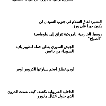
المصدر: نوفوستي
البشير: اتفاق السلام في جنوب السودان لن
يكون حبرا على ورق
Source: arabic rt
روسيا: الخارجية الأمريكية تنزلق إلى دبلوماسية
"الصياح"
RELATED TOPICS:
#LEBANON_NEWS; #MIDDLE_EAST_NEWS
الجيش السوري يطلق حملة لتطهير بادية
السويداء من داعش
UP NEX
عادل دينامو موسكو مع روبين قازان في افتتاح المرحلة
لثانية من الدوري الروسي
أودي تطلق أفخم سياراتها الكروس أوفر
DON'T MISS
تركيا تعتزم إعادة فتح قنصليتها في الموصل
الداخلية الفنزويلية تكشف كيف تصدت للدرون
الذي حاول اغتيال مادورو
أخبار الشرق الأوسط
بوتين “المتوّج” يعِد الروس
بالنصر… وكييف تُحبط مخطّطاً