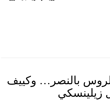
د الروس بالنصر… وكييف
ل زيلينسكي