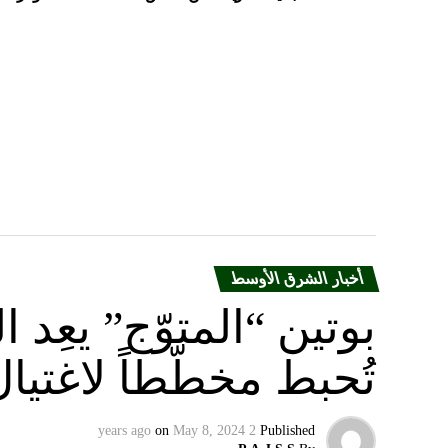
أخبار الشرق الأوسط
بوتين “المتوّج” يعِ
تُحبط مخطّطاً لاغتيا
on
May 8, 2024
2 years ago
Published