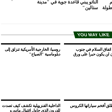
م
الناتو يبني قاعدة جوية في "مدينة
طولة
ستالين"
YOU MAY LIKE
 اتفاق السلام في جنوب
روسيا: الخارجية الأمريكية تنزلق إلى
 لن يكون حبرا على ورق
دبلوماسية "الصياح"
لق أفخم سياراتها الكروس
الداخلية الفنزويلية تكشف كيف تصدت
للدرون الذي حاول اغتيال مادورو