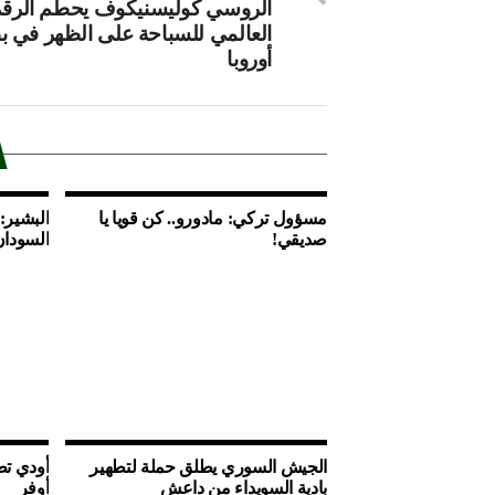
الروسي كوليسنيكوف يحطم الرق
العالمي للسباحة على الظهر في ب
أوروبا
مسؤول تركي: مادورو.. كن قويا يا
البشير:
صديقي!
السودان
الجيش السوري يطلق حملة لتطهير
أودي تط
بادية السويداء من داعش
أوفر