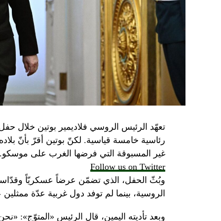
تعهّد الرئيس الروسي فلاديمير بوتين خلال حفل 
رئاسية خامسة قياسية. لكنّ بوتين أقرّ بأنّ بلا
غير المسبوقة التي فرضها الغرب على موسكو.
Follow us on Twitter
وبُثّ الحفل، الذي تضمّن عرضاً عسكريّاً وقدّاساً
الروسية، بينما لم توفد دول غربية عدّة ممثلين 
وبعد تأديته اليمين، قال الرئيس «المتوّج»: «نح