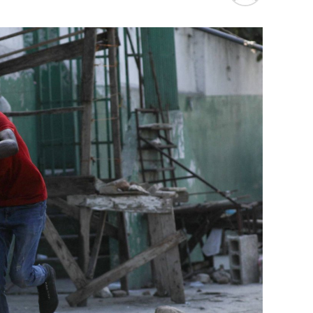
التكتيكية، في حين أوضح أمين مجلس الأمن الب
بإعلان موسكو عن مناورات نووية وستكون «متزامن
مينسك ستشمل على وجه الخصوص، أنظمة «إسكند
في السياق، أشار رئيس أركان القوات المسلّحة ا
إطار هذا الحدث، تمّت إعادة نشر جزء من القوات
«فور إنجاز عملية الانتشار هذه، سنستعرض المسا
غير الاستراتيجية».
وفي أوكرانيا، فكّكت أجهزة الأمن شبكة من العمل
يعدّون لاغتيال الرئيس الأوكراني» فولوديمير 
الاستخبارات العسكرية كيريلو بودانوف، بناءً ع
ضابطَي أمن، مشيرةً إلى أن المشتبه فيهما اللذ
الأوكراني الذي يتولّى أمن المسؤولين الحكوميي
وذكرت الأجهزة أن هذه الشبكة كانت «تحت إشر
المسؤولَين «نقلا معلومات سرّية» إلى روسيا، مؤ