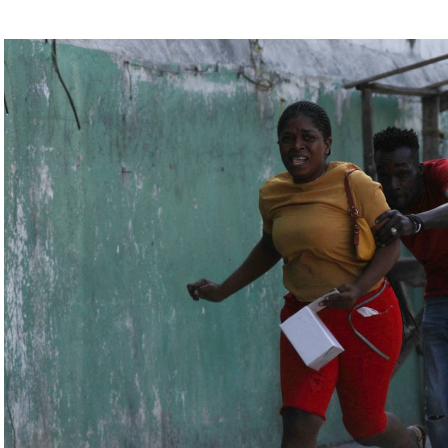
يلاروسي ألكسندر فولفوفيتش أنّ هذه المناورة مرتبطة
ة» مع التدريبات الروسية، لافتاً إلى أنّ مناورة
ر» الصاروخية وطائرات «سو 25».
لبيلاروسية الجنرال فيكتور غوليفيتش إلى أنّه «في
 ووسائل الطيران في مطار احتياطي»، لافتاً إلى أنّه
ئل المتعلّقة بالاستعدادات لاستخدام الأسلحة النووية
اء التابعين لجهاز الأمن الفدرالي الروسي «كانوا
زيلينسكي ومسؤولين كبار آخرين، مثل رئيس جهاز
لى أوامر من موسكو. وأوقفت الأجهزة الأوكرانية
َين أوقفا «شخصان برتبة كولونيل» من جهاز الدولة
ن.
اف» جهاز الأمن الفدرالي الروسي ويُشتبه في أن
كدةً أنهما كانا يُريدان تجنيد عسكريين «مقرّبين من