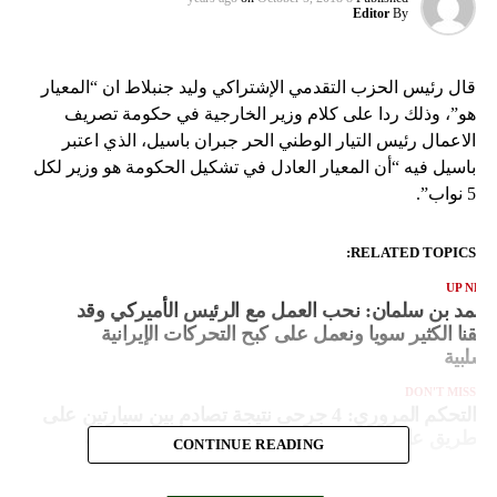
Editor
By
قال رئيس الحزب التقدمي الإشتراكي وليد جنبلاط ان “المعيار
هو”، وذلك ردا على كلام وزير الخارجية في حكومة تصريف
الاعمال رئيس التيار الوطني الحر جبران باسيل، الذي اعتبر
باسيل فيه “أن المعيار العادل في تشكيل الحكومة هو وزير لكل
5 نواب”.
RELATED TOPICS:
UP NEX
حمد بن سلمان: نحب العمل مع الرئيس الأميركي وقد
ققنا الكثير سويا ونعمل على كبح التحركات الإيرانية
لسلبية
DON'T MISS
التحكم المروري: 4 جرحى نتيجة تصادم بين سيارتين على
طريق عام عجلتون وحركة المرور كثيفة في المحلة
CONTINUE READING