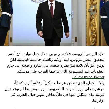
تعهّد الرئيس الروسي فلاديمير بوتين خلال حفل تولية باذخ أمس،
بتحقيق النصر للروس، ليبدأ ولاية رئاسية خامسة قياسية. لكنّ
بوتين أقرّ بأنّ بلاده تمرّ بفترة صعبة، في إشارة واضحة إلى حزم
العقوبات غير المسبوقة التي فرضها الغرب على موسكو.
Follow us on Twitter
وبُثّ الحفل، الذي تضمّن عرضاً عسكريّاً وقدّاساً أرثوذكسيّاً،
مباشرة على أبرز القنوات التلفزيونية الروسية، بينما لم توفد دول
غربية عدّة ممثلين عنها في ظلّ تفاقم التوتر حيال الحرب في
أوكرانيا.