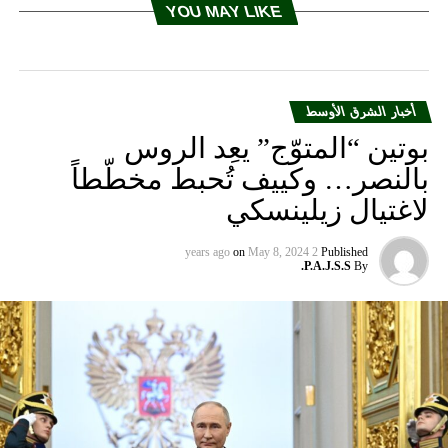
YOU MAY LIKE
أخبار الشرق الأوسط
بوتين “المتوّج” يعِد الروس
بالنصر… وكييف تُحبط مخطّطاً
لاغتيال زيلينسكي
on
May 8, 2024
2 years ago
Published
P.A.J.S.S.
By