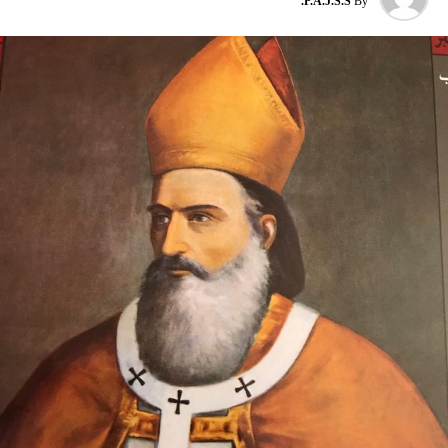
P.A.J.S.S.
By
يوغوسلافيا عام 1999، محذّراً من أن بكين «لن تسمح قط بتكرار
حدث تاريخي مأسوي كهذا».
واصطحب الرئيس الفرنسي إيمانويل ماكرون شي إلى منطقة
وقال دييغو دارين، الخبير في شؤون هايتي من مجموعة الأزمات
البيرينيه الجبلية أمس، في اليوم الثاني من زيارة دولة من شأنها
الدولية، لبي بي سي إن الأزمة تفاقمت بعد توحيد العصابات
أن تسمح بحوار مباشر عن الحرب في أوكرانيا والخلافات
جبهتهم التي كانت متناحرة منذ وقت قريب.
التجارية.
ووصل الزعيمان برفقة زوجتيهما بُعيد الظهر إلى جبل تورماليه،
إحدى محطات الصعود في طواف فرنسا للدرّاجات في أعالي
البيرينيه في جنوب غرب البلاد، حيث ما زال الطقس شتويّاً على
ارتفاع 2115 متراً.
وقصد ماكرون مطعماً جبليّاً يقع على ارتفاع كبير، حيث تناول
الرئيسان مع زوجتيهما الغداء. وقدّم ماكرون هناك هدايا لنظيره
من بطانيات صوف من جبال البيرينيه، وزجاجة أرمانياك،
وقبعات، وسروال أصفر من سباق فرنسا للدرّاجات.
وقال ماكرون لشي: «أعلم أنك تُحبّ الرياضة… سنكون سعداء