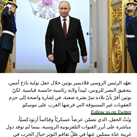
تعهّد الرئيس الروسي فلاديمير بوتين خلال حفل تولية باذخ أمس،
بتحقيق النصر للروس، ليبدأ ولاية رئاسية خامسة قياسية. لكنّ
بوتين أقرّ بأنّ بلاده تمرّ بفترة صعبة، في إشارة واضحة إلى حزم
العقوبات غير المسبوقة التي فرضها الغرب على موسكو.
Follow us on Twitter
وبُثّ الحفل، الذي تضمّن عرضاً عسكريّاً وقدّاساً أرثوذكسيّاً،
مباشرة على أبرز القنوات التلفزيونية الروسية، بينما لم توفد دول
غربية عدّة ممثلين عنها في ظلّ تفاقم التوتر حيال الحرب في