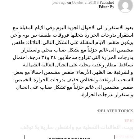
on
October 2, 2018
8 years ago
Published
Editor
By
يعود الاستقرار الى الاحوال الجوية اليوم وفي الايام المقبلة مع
استقرار بدرجات الحرارة يتخللها فروقات طفيفة بين يوم وآخر.
ويكون طقس الايام المقبلة على الشكل التالي: الثلاثاء: طقس
مشمس الى غائم جزئياً مع تشكل ضباب محلي واستقرار
بدرجات الحرارة التي تتراوح ساحلا بين ٢٤ و٣١ درجة، احتمال
تساقط امطار رعدية محلية على الجبال العالية الشمالية
والشرقية بعد الظهر. الأربعاء: طقس مشمس اجمالا مع بعض
السحب المرتفعة وانخفاض خفيف بدرجات الحرارة. الخميس:
طقس مشمس الى غائم جزئياً مع تشكل ضباب على الجبال
واستقرار بدرجات الحرارة.
RELATED TOPICS:
UP NEX
لكويت: التعاقدات النفطية مع واشنطن سارية بلا توقف
DON'T MISS