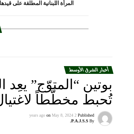
المرأة اللبنانية المطلقة على قيدها
أخبار الشرق الأوسط
بوتين “المتوّج” يعِ
تُحبط مخطّطاً لاغتيا
on
May 8, 2024
2 years ago
Published
P.A.J.S.S.
By