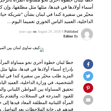
أسماء أولادها في قيدها، مثلها مثل مطلقها، وإن ك
محيّر من سفيرة كندا في لبنان بشأن “شريكة حياته
الداخلية، العميد الياس الخوري تعميما اليوم…
on
August 29, 2018
8 years ago
Published
Editor
By
خطا لبنان خطوة أخرى نحو مساواة المرأة
بإدراج أسماء أولادها في قيدها، مثلها مثل
المزيد طلب محيّر من سفيرة كندا في لبنا
الشخصية، في وزارة الداخلية، العميد اليا
تحقيق المساواة بين المواطن اللبناني وال
للقيود المدرجة في السجلات، والتقدم بكاف
المرأة اللبنانية المطلقة المعاد قيدها إلى
قيدهم في خانة الملاحظات بعد التواصل مع