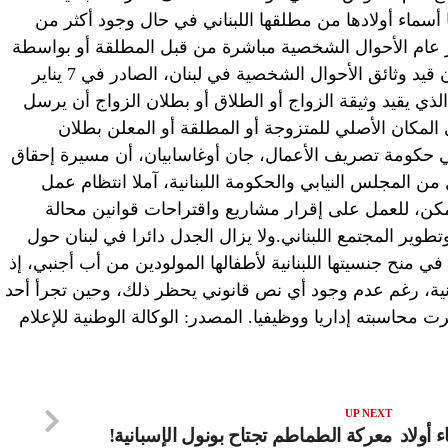
ا أسماء أولادها من مطلقها اللبناني في حال وجود أكثر من
 عام الأحوال الشخصية مباشرة من قبل المطلقة أو بواسطة
وكيلها القانوني”.وتنص المادة 29 من قانون قيد وثائق الأحوال الشخصية في لبنان، الصادر في 7 يناير
لذي يقيد وثيقة الزواج أو الطلاق أو بطلان الزواج أن يرسل
لمكان الأصلي للمتزوجة أو المطلقة أو المعلن بطلان
في حكومة تصريف الأعمال، جان أوغاسابيان، أن مسيرة إحقاق
ن المجلس النيابي والحكومة اللبنانية، آملا انتظام عمل
، للعمل على إقرار مشاريع واقتراحات قوانين محالة
وير المجتمع اللبناني.ولا يزال الجدل دائرا في لبنان حول
 في منح جنسيتها اللبنانية لأطفالها المولودين من أب أجنبي، إذ
ية، رغم عدم وجود أي نص قانوني يحظر ذلك، وحين تجرأ أحد
محاسبته إداريا ووظيفيا. المصدر: الوكالة الوطنية للإعلام
UP NEXT
 أولاد
معركة الطماطم تجتاح بونول الإسبانية!