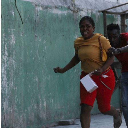
ة» مع التدريبات الروسية، لافتاً إلى أنّ مناورة
ر» الصاروخية وطائرات «سو 25».
لبيلاروسية الجنرال فيكتور غوليفيتش إلى أنّه «في
 ووسائل الطيران في مطار احتياطي»، لافتاً إلى أنّه
ئل المتعلّقة بالاستعدادات لاستخدام الأسلحة النووية
اء التابعين لجهاز الأمن الفدرالي الروسي «كانوا
زيلينسكي ومسؤولين كبار آخرين، مثل رئيس جهاز
لى أوامر من موسكو. وأوقفت الأجهزة الأوكرانية
َين أوقفا «شخصان برتبة كولونيل» من جهاز الدولة
ن.
اف» جهاز الأمن الفدرالي الروسي ويُشتبه في أن
كدةً أنهما كانا يُريدان تجنيد عسكريين «مقرّبين من
تله». وكشفت أجهزة الأمن الأوكرانية أن أحد أعضاء