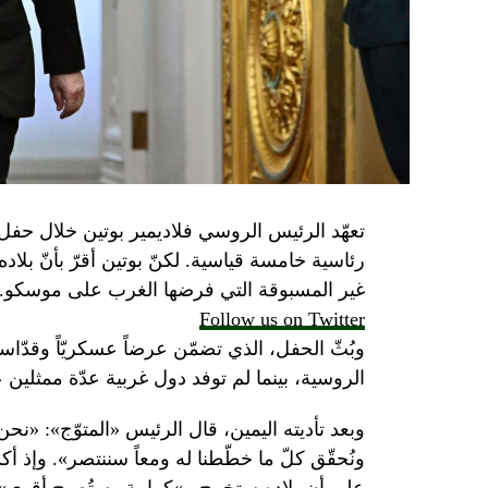
تعهّد الرئيس الروسي فلاديمير بوتين خلال حفل 
رئاسية خامسة قياسية. لكنّ بوتين أقرّ بأنّ بلا
غير المسبوقة التي فرضها الغرب على موسكو.
Follow us on Twitter
وبُثّ الحفل، الذي تضمّن عرضاً عسكريّاً وقدّاساً
الروسية، بينما لم توفد دول غربية عدّة ممثلين 
وبعد تأديته اليمين، قال الرئيس «المتوّج»: «نح
ونُحقّق كلّ ما خطّطنا له ومعاً سننتصر». وإذ أك