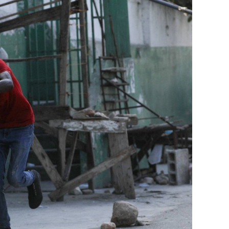
بإعلان موسكو عن مناورات نووية وستكون «متزامن
مينسك ستشمل على وجه الخصوص، أنظمة «إسكند
في السياق، أشار رئيس أركان القوات المسلّحة ا
إطار هذا الحدث، تمّت إعادة نشر جزء من القوات
«فور إنجاز عملية الانتشار هذه، سنستعرض المسا
غير الاستراتيجية».
وفي أوكرانيا، فكّكت أجهزة الأمن شبكة من العمل
يعدّون لاغتيال الرئيس الأوكراني» فولوديمير 
الاستخبارات العسكرية كيريلو بودانوف، بناءً ع
ضابطَي أمن، مشيرةً إلى أن المشتبه فيهما اللذ
الأوكراني الذي يتولّى أمن المسؤولين الحكوميي
وذكرت الأجهزة أن هذه الشبكة كانت «تحت إشر
المسؤولَين «نقلا معلومات سرّية» إلى روسيا، مؤ
جهاز أمن» زيلينسكي بهدف «احتجازه كرهينة وق
هذه الشبكة حصل على مسيّرات ومتفجّرات.