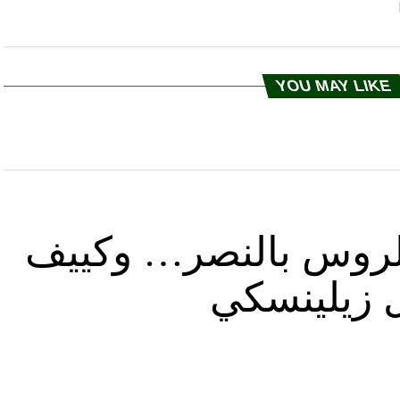
YOU MAY LIKE
د الروس بالنصر… وكييف
ل زيلينسكي