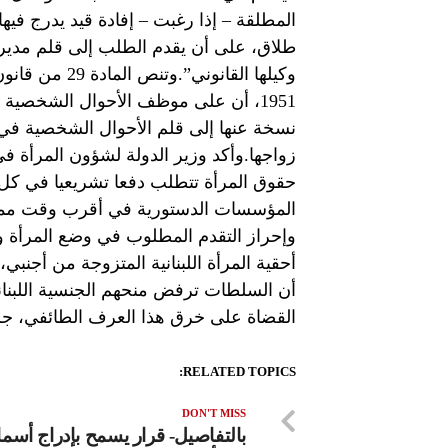
المطلقة – إذا رغبت – إفادة قيد يدرج فيه
طلاق، على أن يقدم الطلب إلى قلم مدير
1951، أن على موظف الأحوال الشخصية ا
نسخة عنها إلى قلم الأحوال الشخصية في ا
زواجها.وأكد وزير الدولة لشؤون المرأة 
حقوق المرأة تتطلب دفعا تشريعيا في كل م
المؤسسات الدستورية في أقرب وقت ممكن
وإحراز التقدم المطلوب في وضع المرأة وتط
أحقية المرأة اللبنانية المتزوجة من أجنبي،
أن السلطات ترفض منحهم الجنسية اللبنان
القضاة على خرق هذا العرف الطائفي، جرت 
RELATED TOPICS:
DON'T MISS
بالتفاصيل- قرار يسمح بإدراج أسماء