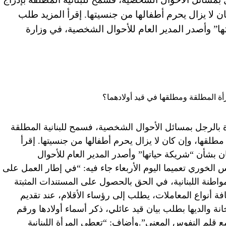
ان لا يزال يحرم أطفالها من جنسيتها. إقرأ المزيد طلب
ا” وأصدر المدير العام للأحوال الشخصية، في وزارة
 بالرجل بمسائل الأحوال الشخصية، فسمح للبنانية المطلقة
 مطلقها، وإن كان لا يزال يحرم أطفالها من جنسيتها. إقرأ
ن بشأن “شريكة حياتها” وأصدر المدير العام للأحوال
س الخوري تعميما اليوم الأربعاء جاء فيه: “في إطار العمل على
مواطنة اللبنانية، في الحق بالحصول على المستندات المثبتة
ة أنواع المعاملات، يطلب إلى رؤساء الأقلام، عند تقديم
 خانة والديها بطلب بيان قيد عائلي، ذكر أسماء أولادها ورقم
 قلم النفوس المعني”.وأضاف: “تعطى المرأة اللبنانية