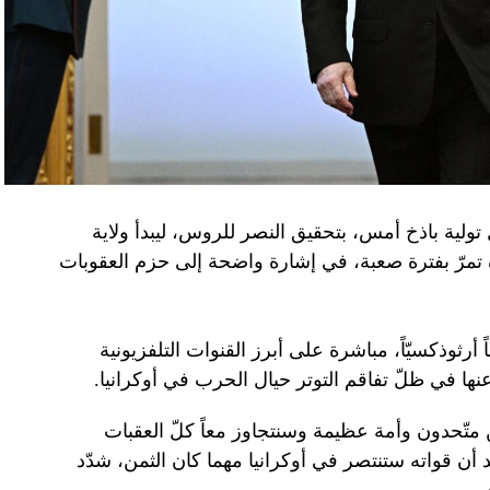
تولية باذخ أمس، بتحقيق النصر للروس، ليبدأ ولاية
ده تمرّ بفترة صعبة، في إشارة واضحة إلى حزم العقوبات
 أرثوذكسيّاً، مباشرة على أبرز القنوات التلفزيونية
عنها في ظلّ تفاقم التوتر حيال الحرب في أوكرانيا.
ن متّحدون وأمة عظيمة وسنتجاوز معاً كلّ العقبات
د أن قواته ستنتصر في أوكرانيا مهما كان الثمن، شدّد