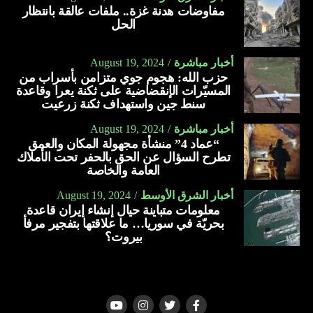
مفاوضات هدنة غزة.. ملفات عالقة بانتظار
الحل
أخبار مباشرة
August 19, 2024
حزب الله: هجوم جوي متزامن بأسراب من
المسيّرات الإنقضاضية على ثكنة يعرا وقاعدة
سنط جين واستهداف ثكنة زرعيت
أخبار مباشرة
August 19, 2024
“عماد 4” منشأة مجهولة المكان والعمق
تطرح السؤال عن الحق بالحفر تحت الأملاك
العامة والخاصة
أخبار الشرق الأوسط
August 19, 2024
معلومات متباينة حيال إنشاء إيران قاعدة
بحريّة في سوريا… ما علاقتها بتفجير مرفأ
بيروت؟