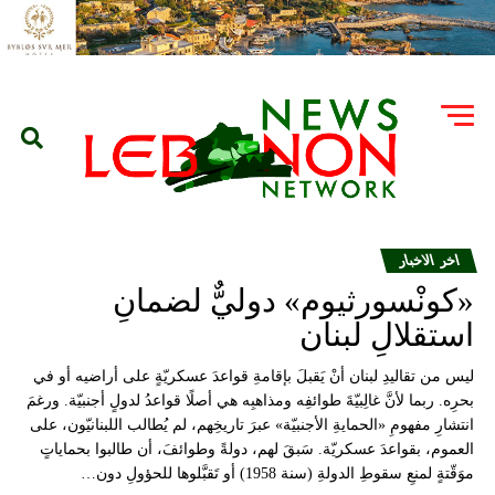
اخر الاخبار
«كونْسورثيوم» دوليٌّ لضمانِ
استقلالِ لبنان
ليس من تقاليدِ لبنان أنْ يَقبلَ بإقامةِ قواعدَ عسكريّةٍ على أراضيه أو في
بحرِه. ربما لأنَّ غالِبيّةَ طوائفِه ومذاهبِه هي أصلًا قواعدُ لدولٍ أجنبيّة. ورغمَ
انتشارِ مفهومِ «الحمايةِ الأجنبيّة» عبرَ تاريخِهم، لم يُطالب اللبنانيّون، على
العموم، بقواعدَ عسكريّة. سَبقَ لهم، دولةً وطوائفَ، أن طالبوا بحماياتٍ
موَقّتةٍ لمنعِ سقوطِ الدولةِ (سنة 1958) أو تَقبَّلوها للحؤولِ دون…