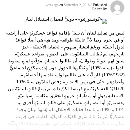
on
September 2, 2018
8 years ago
Published
Editor
By
ليس من تقاليدِ لبنان أنْ يَقبلَ بإقامةِ قواعدَ عسكريّةٍ على أراضيه
أو في بحرِه. ربما لأنَّ غالِبيّةَ طوائفِه ومذاهبِه هي أصلًا قواعدُ
لدولٍ أجنبيّة. ورغمَ انتشارِ مفهومِ «الحمايةِ الأجنبيّة» عبرَ
تاريخِهم، لم يُطالب اللبنانيّون، على العموم، بقواعدَ عسكريّة.
سَبقَ لهم، دولةً وطوائفَ، أن طالبوا بحماياتٍ موَقّتةٍ لمنعِ سقوطِ
الدولةِ (سنة 1958) أو تَقبَّلوها للحؤولِ دون إبادةِ مكوّنٍ اجتماعيٍّ
(1976/1982) فارتدَّت على طالبيها واستفادَ منها أخصامُهم
وأعداؤهم. حتّى في زمنِ الانتدابِ، رَفض لبنانيّون سنةَ 1936
الاتفاقيّةَ العسكريّةَ مع فرنسا. لكنَّ ذلك لم يَمنعْ فئاتٍ لبنانيّةً من
الاستعانةِ بدولٍ أو منظّماتٍ غريبةٍ لتحقيقِ مكاسبَ سياسيّةٍ
ودستوريّةٍ أو انتصاراتٍ عسكريّةٍ على فئاتٍ لبنانيّةٍ أُخرى بين
1975 و 1990. وما عدا حقباتِ الاحتلال، لم يَشهَدْ لبنانُ وجودًا
عسكريًّا شرعيًّا ثابتًا سوى القوّاتِ الدوليّةِ العامِلةِ في جَنوب
لبنان. وما كانت هذه القوّاتُ لتَنتشرَ في الجنوبِ سنةَ 1978 وتَثْبُتَ