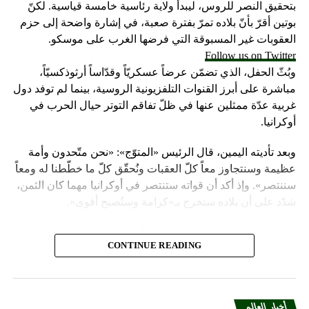
DON'T MISS
بتحقيق النصر للروس، ليبدأ ولاية رئاسية خامسة قياسية. لكنّ
موسكو تعلن عن ضمانات الحكومة السورية لأمن اللاجئين
بوتين أقرّ بأنّ بلاده تمرّ بفترة صعبة، في إشارة واضحة إلى حزم
العائدين
العقوبات غير المسبوقة التي فرضها الغرب على موسكو.
Follow us on Twitter
وبُثّ الحفل، الذي تضمّن عرضاً عسكريّاً وقدّاساً أرثوذكسيّاً،
مباشرة على أبرز القنوات التلفزيونية الروسية، بينما لم توفد دول
غربية عدّة ممثلين عنها في ظلّ تفاقم التوتر حيال الحرب في
أوكرانيا.
وبعد تأديته اليمين، قال الرئيس «المتوّج»: «نحن متّحدون وأمة
عظيمة وسنتجاوز معاً كلّ العقبات ونُحقّق كلّ ما خطّطنا له ومعاً
سننتصر». وإذ أكد أن قواته ستنتصر في أوكرانيا مهما كان الثمن،
شدّد على أن بلاده ستخرج بـ»كرامة وستُصبح أقوى».
واعتبر «القيصر» من قاعة «سانت أندروز» في الكرملين، حيث
CONTINUE READING
استُقبل بتصفيق حار من المسؤولين الروس وأبرز الشخصيات
العسكرية الذين ردّدوا النشيد الوطني، أن «خدمة روسيا شرف
هائل ومسؤولية ومهمّة مقدّسة».
أخبار العالم