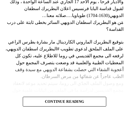
وحاولت مجموعة من أفراد العصابات المدججين بالسلاح، يوم
نداء الوطن
والاديار فرحا ، يوم الاحد 17 الجاري عند الساعة الواحدة ، وذلك
الإثنين، السيطرة على مطار توسان لوفرتور الدولي، الأكبر في
لقبول قداسة البابا فرنسيس اعلان البطريرك اسطفان
البلاد، وتبادلوا إطلاق النار مع الشرطة والجنود، مما أدى إلى
الدويهي(1630-1704) طوباويا….صلاته معنا…
إلغاء جميع الرحلات الداخلية والدولية.
مَن هو البطريرك اسطفان الدويهي السائر بخطى ثابتة على درب
القداسة؟
بتوقيع البطريرك الماروني الكاردينال مار بشارة بطرس الراعي
ووفقا لمكتب الهجرة التابع للأمم المتحدة، فر ما لا يقل عن 15
على الملف الملحق لدعوى تطويب #البطريرك اسطفان الدويهي،
ألف شخص من منازلهم منذ عطلة نهاية الأسبوع بسبب أعمال
لرفعه الى مجمع القديسي في روما للاطلاع عليه، تكون كل
العنف.
المعطيات الطبية والعلمية قد وضعت بتصرف المجمع حول
أعجوبة الشفاء التي حصلت بشفاعة الدويهي مع سيدة وقف
وقال رجل من هايتي يدعى نيكولا لوكالة رويترز للأنباء: “أجبرتنا
الطب عاجزاً عن شفائها من مرض السرطان.
العصابات المسلحة على ترك منازلنا. دمروا بيوتنا ونحن الآن في
ومع وصول الملف الجدّي الى روما، سيتم تحديد موعد لانعقاد
الشوارع”.
مجمع القديسين لدراسة ما في الملف من اثباتات علمية حول
الشفاء، على أن يتّخذ القرار بطوباوية البطريرك الدويهي من البابا
ومنذ أن غادر نيكولا منزله، يعيش الآن في مخيم، ويقول إنه يشعر
CONTINUE READING
فرنسيس في حال سارت كلّ الأمور بالاتجاه الصحيح.
كما لو كان مثل حيوان.
Follow us on Twitter
فمَن هو البطريرك اسطفان الدويهي السائر بخطى ثابتة وأكيدة
ولكن كيف انزلقت هايتي إلى هذا المستوى من العنف والفوضى؟
على درب القداسة؟