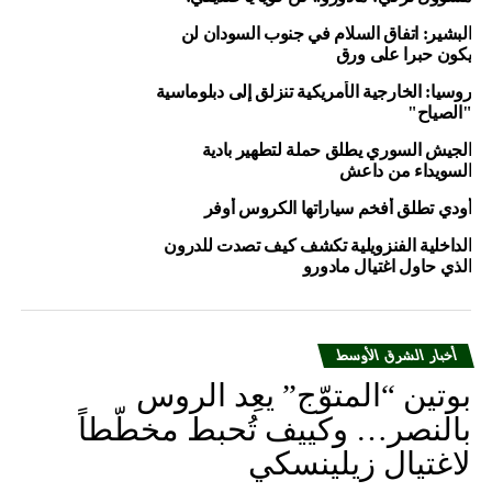
البشير: اتفاق السلام في جنوب السودان لن
يكون حبرا على ورق
وستبحث المصنفة الـ 128 عالميا، عن إضافة اللقب الـ 18 في
روسيا: الخارجية الأمريكية تنزلق إلى دبلوماسية
مسيرتها، عندما تلتقي الكرواتية دونا فيكيتش الفائزة
"الصياح"
على الصينية تشينج سيساي بواقع 7-5 و6-3.
الجيش السوري يطلق حملة لتطهير بادية
السويداء من داعش
أودي تطلق أفخم سياراتها الكروس أوفر
.
@DonnaVekic
will face
الداخلية الفنزويلية تكشف كيف تصدت للدرون
الذي حاول اغتيال مادورو
@SvetlanaK27
in the
@CitiOpen
final on
Sunday!⁰⁰
أخبار الشرق الأوسط
بوتين “المتوّج” يعِد الروس
Tops Zheng 7-5, 6-3
بالنصر… وكييف تُحبط مخطّطاً
pic.twitter.com/SQXNFAmHic
لاغتيال زيلينسكي