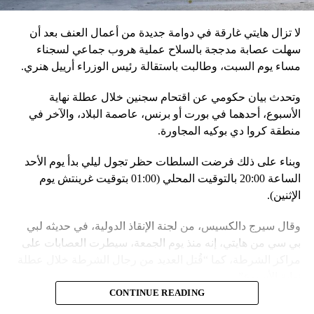
مع التدريبات الروسية، لافتاً إلى أنّ مناورة مينسك ستشمل على
وجه الخصوص، أنظمة «إسكندر» الصاروخية وطائرات «سو 25».
لا تزال هايتي غارقة في دوامة جديدة من أعمال العنف بعد أن
في السياق، أشار رئيس أركان القوات المسلّحة البيلاروسية
سهلت عصابة مدججة بالسلاح عملية هروب جماعي لسجناء
الجنرال فيكتور غوليفيتش إلى أنّه «في إطار هذا الحدث، تمّت
مساء يوم السبت، وطالبت باستقالة رئيس الوزراء أرييل هنري.
إعادة نشر جزء من القوات ووسائل الطيران في مطار
وتحدث بيان حكومي عن اقتحام سجنين خلال عطلة نهاية
احتياطي»، لافتاً إلى أنّه «فور إنجاز عملية الانتشار هذه،
الأسبوع، أحدهما في بورت أو برنس، عاصمة البلاد، والآخر في
سنستعرض المسائل المتعلّقة بالاستعدادات لاستخدام الأسلحة
منطقة كروا دي بوكيه المجاورة.
النووية غير الاستراتيجية».
وبناء على ذلك فرضت السلطات حظر تجول ليلي بدأ يوم الأحد
وفي أوكرانيا، فكّكت أجهزة الأمن شبكة من العملاء التابعين
الساعة 20:00 بالتوقيت المحلي (01:00 بتوقيت غرينتش يوم
لجهاز الأمن الفدرالي الروسي «كانوا يعدّون لاغتيال الرئيس
الإثنين).
الأوكراني» فولوديمير زيلينسكي ومسؤولين كبار آخرين، مثل
رئيس جهاز الاستخبارات العسكرية كيريلو بودانوف، بناءً على
وقال سيرج دالكسيس، من لجنة الإنقاذ الدولية، في حديثه لبي
أوامر من موسكو. وأوقفت الأجهزة الأوكرانية ضابطَي أمن،
بي سي من هايتي، إنه منذ يوم الجمعة، سيطرت العصابات على
مشيرةً إلى أن المشتبه فيهما اللذَين أوقفا «شخصان برتبة
مراكز الشرطة، كما “قُتل العديد من رجال الشرطة خلال عطلة
كولونيل» من جهاز الدولة الأوكراني الذي يتولّى أمن المسؤولين
نهاية الأسبوع”.
الحكوميين.
CONTINUE READING
وأدى ذلك إلى تشتيت انتباه السلطات وتسهيل تنفيذ هجوم منسق
وذكرت الأجهزة أن هذه الشبكة كانت «تحت إشراف» جهاز الأمن