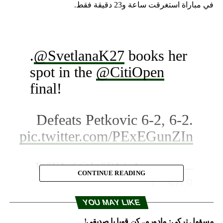
في مباراة استغرقت ساعة و23 دقيقة فقط.
.
@SvetlanaK27
books her
spot in the
@CitiOpen
final!
Defeats Petkovic 6-2, 6-2.
pic.twitter.com/PExEGunZIn
August
— WTA (@WTA)
CONTINUE READING
4, 2018
YOU MAY LIKE
مسؤول تركي: مادورو.. كن قويا يا صديقي!