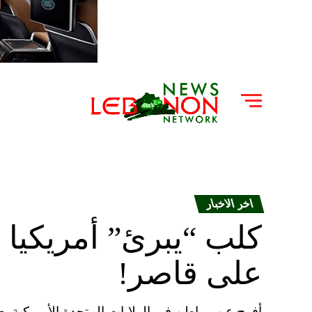
اخر الاخبار
كلب “يبرئ” أمريكيا 
على قاصر!