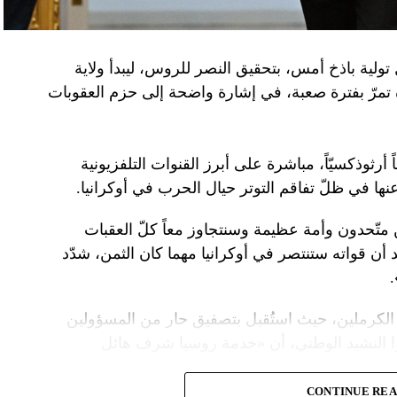
تولية باذخ أمس، بتحقيق النصر للروس، ليبدأ ولاية
ده تمرّ بفترة صعبة، في إشارة واضحة إلى حزم العقوبات
 أرثوذكسيّاً، مباشرة على أبرز القنوات التلفزيونية
عنها في ظلّ تفاقم التوتر حيال الحرب في أوكرانيا.
ن متّحدون وأمة عظيمة وسنتجاوز معاً كلّ العقبات
د أن قواته ستنتصر في أوكرانيا مهما كان الثمن، شدّد
الكرملين، حيث استُقبل بتصفيق حار من المسؤولين
ا النشيد الوطني، أن «خدمة روسيا شرف هائل
CONTINUE RE