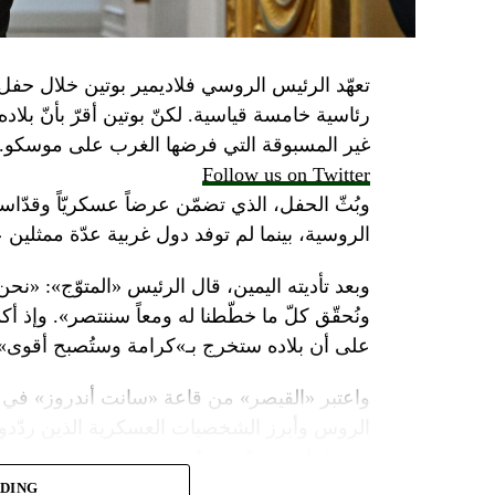
تعهّد الرئيس الروسي فلاديمير بوتين خلال حفل 
رئاسية خامسة قياسية. لكنّ بوتين أقرّ بأنّ بلا
غير المسبوقة التي فرضها الغرب على موسكو.
Follow us on Twitter
وبُثّ الحفل، الذي تضمّن عرضاً عسكريّاً وقدّاساً
الروسية، بينما لم توفد دول غربية عدّة ممثلين 
وبعد تأديته اليمين، قال الرئيس «المتوّج»: «نح
ونُحقّق كلّ ما خطّطنا له ومعاً سننتصر». وإذ أك
على أن بلاده ستخرج بـ»كرامة وستُصبح أقوى».
واعتبر «القيصر» من قاعة «سانت أندروز» في 
الروس وأبرز الشخصيات العسكرية الذين ردّدو
ومسؤولية ومهمّة مقدّسة».
ADING