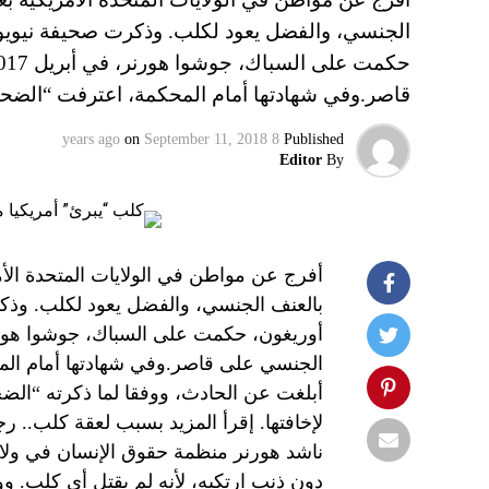
الجنسي، والفضل يعود لكلب. وذكرت صحيفة نيويور
قاصر.وفي شهادتها أمام المحكمة، اعترفت “الضح
on
September 11, 2018
8 years ago
Published
Editor
By
بالعنف الجنسي، والفضل يعود لكلب. وذك
الجنسي على قاصر.وفي شهادتها أمام المحك
أبلغت عن الحادث، ووفقا لما ذكرته “الضحي
لإخافتها. إقرأ المزيد بسبب لعقة كلب.. 
ناشد هورنر منظمة حقوق الإنسان في ولا
دون ذنب ارتكبه، لأنه لم يقتل أي كلب. و