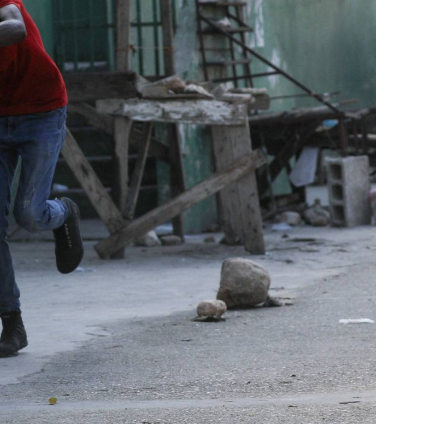
غير الاستراتيجية».
وفي أوكرانيا، فكّكت أجهزة الأمن شبكة من العمل
يعدّون لاغتيال الرئيس الأوكراني» فولوديمير 
الاستخبارات العسكرية كيريلو بودانوف، بناءً ع
ضابطَي أمن، مشيرةً إلى أن المشتبه فيهما اللذ
الأوكراني الذي يتولّى أمن المسؤولين الحكوميي
وذكرت الأجهزة أن هذه الشبكة كانت «تحت إشر
المسؤولَين «نقلا معلومات سرّية» إلى روسيا، مؤ
جهاز أمن» زيلينسكي بهدف «احتجازه كرهينة وق
هذه الشبكة حصل على مسيّرات ومتفجّرات.
من جهة أخرى، انتقد الرئيس الصيني شي جينبين
إلى العاصمة بلغراد، حلف «الناتو»، على خلفية
1999، محذّراً من أن بكين «لن تسمح قط بتكرار حدث تاريخي مأسوي كهذا».