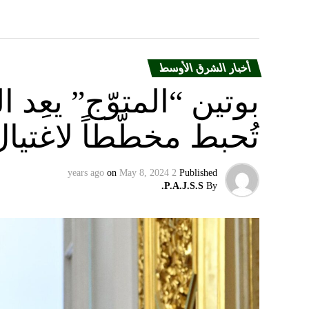
أخبار الشرق الأوسط
بوتين “المتوّج” يعِ
تُحبط مخطّطاً لاغتيا
on
May 8, 2024
2 years ago
Published
P.A.J.S.S.
By