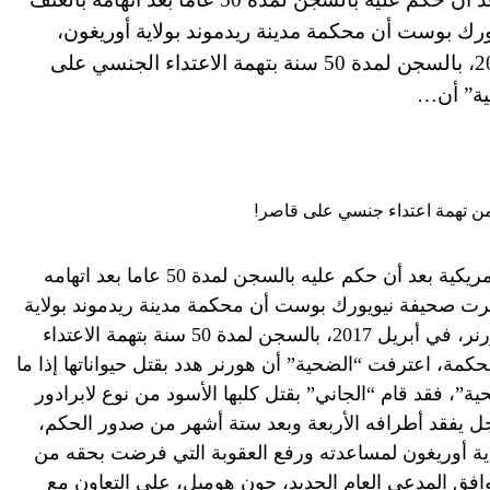
ك بوست أن محكمة مدينة ريدموند بولاية أوريغون،
حكمت على السباك، جوشوا هورنر، في أبريل 2017، بالسجن لمدة 50 سنة بتهمة الاعتداء الجنسي على
ية” أن…
أفرج عن مواطن في الولايات المتحدة الأمريكية بعد أن حكم عليه بالسجن لمدة 50 عاما بعد اتهامه
رت صحيفة نيويورك بوست أن محكمة مدينة ريدموند بولاية
أوريغون، حكمت على السباك، جوشوا هورنر، في أبريل 2017، بالسجن لمدة 50 سنة بتهمة الاعتداء
مة، اعترفت “الضحية” أن هورنر هدد بقتل حيواناتها إذا ما
ة”، فقد قام “الجاني” بقتل كلبها الأسود من نوع لابرادور
رجل يفقد أطرافه الأربعة وبعد ستة أشهر من صدور الحكم،
ية أوريغون لمساعدته ورفع العقوبة التي فرضت بحقه من
وافق المدعي العام الجديد، جون هوميل، على التعاون مع