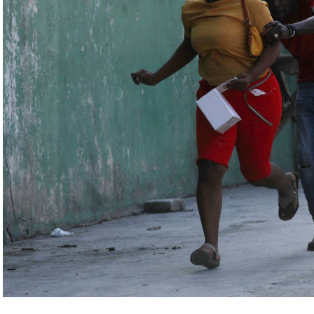
اء التابعين لجهاز الأمن الفدرالي الروسي «كانوا
زيلينسكي ومسؤولين كبار آخرين، مثل رئيس جهاز
لى أوامر من موسكو. وأوقفت الأجهزة الأوكرانية
َين أوقفا «شخصان برتبة كولونيل» من جهاز الدولة
ن.
اف» جهاز الأمن الفدرالي الروسي ويُشتبه في أن
كدةً أنهما كانا يُريدان تجنيد عسكريين «مقرّبين من
تله». وكشفت أجهزة الأمن الأوكرانية أن أحد أعضاء
غ في تصريحات لصحيفة «بوليتيكا» الصربية قبل وصوله
 قصفه «الفاضح» للسفارة الصينية في يوغوسلافيا عام