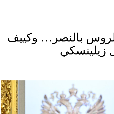
د الروس بالنصر… وكييف
ل زيلينسكي