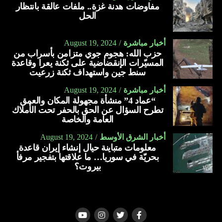
مفاوضات هدنة غزة.. ملفات عالقة بانتظار
الحل
أخبار مباشرة
August 19, 2024
حزب الله: هجوم جوي متزامن بأسراب من
المسيّرات الإنقضاضية على ثكنة يعرا وقاعدة
سنط جين واستهداف ثكنة زرعيت
أخبار مباشرة
August 19, 2024
“عماد 4” منشأة مجهولة المكان والعمق
تطرح السؤال عن الحق بالحفر تحت الأملاك
العامة والخاصة
أخبار الشرق الأوسط
August 19, 2024
معلومات متباينة حيال إنشاء إيران قاعدة
بحريّة في سوريا… ما علاقتها بتفجير مرفأ
بيروت؟