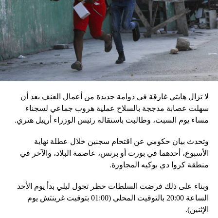
في السلطة.
إقليميّاً، أعلن الجيش البيلاروسي أنّه بدأ مناورة للتحقّق من درجة
استعداد قاذفات الأسلحة النووية التكتيكية، في حين أوضح أمين
مجلس الأمن البيلاروسي ألكسندر فولفوفيتش أنّ هذه المناورة
مرتبطة بإعلان موسكو عن مناورات نووية وستكون «متزامنة»
مع التدريبات الروسية، لافتاً إلى أنّ مناورة مينسك ستشمل على
وجه الخصوص، أنظمة «إسكندر» الصاروخية وطائرات «سو 25».
لا تزال هايتي غارقة في دوامة جديدة من أعمال العنف بعد أن
في السياق، أشار رئيس أركان القوات المسلّحة البيلاروسية
سهلت عصابة مدججة بالسلاح عملية هروب جماعي لسجناء
الجنرال فيكتور غوليفيتش إلى أنّه «في إطار هذا الحدث، تمّت
مساء يوم السبت، وطالبت باستقالة رئيس الوزراء أرييل هنري.
إعادة نشر جزء من القوات ووسائل الطيران في مطار
وتحدث بيان حكومي عن اقتحام سجنين خلال عطلة نهاية
احتياطي»، لافتاً إلى أنّه «فور إنجاز عملية الانتشار هذه،
الأسبوع، أحدهما في بورت أو برنس، عاصمة البلاد، والآخر في
سنستعرض المسائل المتعلّقة بالاستعدادات لاستخدام الأسلحة
منطقة كروا دي بوكيه المجاورة.
النووية غير الاستراتيجية».
وبناء على ذلك فرضت السلطات حظر تجول ليلي بدأ يوم الأحد
وفي أوكرانيا، فكّكت أجهزة الأمن شبكة من العملاء التابعين
الساعة 20:00 بالتوقيت المحلي (01:00 بتوقيت غرينتش يوم
لجهاز الأمن الفدرالي الروسي «كانوا يعدّون لاغتيال الرئيس
الإثنين).
الأوكراني» فولوديمير زيلينسكي ومسؤولين كبار آخرين، مثل