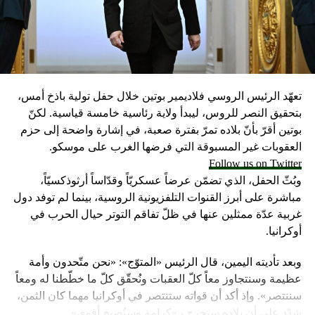
تعهّد الرئيس الروسي فلاديمير بوتين خلال حفل تولية باذخ أمس،
بتحقيق النصر للروس، ليبدأ ولاية رئاسية خامسة قياسية. لكنّ
بوتين أقرّ بأنّ بلاده تمرّ بفترة صعبة، في إشارة واضحة إلى حزم
العقوبات غير المسبوقة التي فرضها الغرب على موسكو.
Follow us on Twitter
وبُثّ الحفل، الذي تضمّن عرضاً عسكريّاً وقدّاساً أرثوذكسيّاً،
مباشرة على أبرز القنوات التلفزيونية الروسية، بينما لم توفد دول
غربية عدّة ممثلين عنها في ظلّ تفاقم التوتر حيال الحرب في
أوكرانيا.
وبعد تأديته اليمين، قال الرئيس «المتوّج»: «نحن متّحدون وأمة
عظيمة وسنتجاوز معاً كلّ العقبات ونُحقّق كلّ ما خطّطنا له ومعاً
سننتصر». وإذ أكد أن قواته ستنتصر في أوكرانيا مهما كان الثمن،
شدّد على أن بلاده ستخرج بـ»كرامة وستُصبح أقوى».