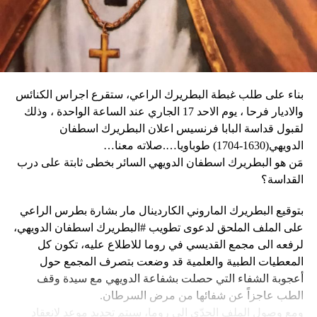
وكان شي قد كرّر الإثنين رغبته في العمل بهدف التوصل إلى حلّ
وقال دارين: “المواطنون في حالة رعب، على الرغم من أن
سياسي للحرب في أوكرانيا. وأيّد «هدنة أولمبية» دعا إليها
زعيم العصابة جيمي شيريزير دعا المواطنين إلى عدم الخوف
ماكرون لمناسبة أولمبياد باريس هذا الصيف.
عندما رأوا عصابته تحمل أسلحة، وقال إنهم يريدون فقط الإطاحة
بالحكومة وعدم إلحاق ضرر بالسكان المدنيين”.
بناء على طلب غبطة البطريرك الراعي، ستقرع اجراس الكنائس
وحاولت مجموعة من أفراد العصابات المدججين بالسلاح، يوم
نداء الوطن
والاديار فرحا ، يوم الاحد 17 الجاري عند الساعة الواحدة ، وذلك
الإثنين، السيطرة على مطار توسان لوفرتور الدولي، الأكبر في
لقبول قداسة البابا فرنسيس اعلان البطريرك اسطفان
البلاد، وتبادلوا إطلاق النار مع الشرطة والجنود، مما أدى إلى
الدويهي(1630-1704) طوباويا….صلاته معنا…
إلغاء جميع الرحلات الداخلية والدولية.
مَن هو البطريرك اسطفان الدويهي السائر بخطى ثابتة على درب
القداسة؟
بتوقيع البطريرك الماروني الكاردينال مار بشارة بطرس الراعي
ووفقا لمكتب الهجرة التابع للأمم المتحدة، فر ما لا يقل عن 15
على الملف الملحق لدعوى تطويب #البطريرك اسطفان الدويهي،
ألف شخص من منازلهم منذ عطلة نهاية الأسبوع بسبب أعمال
لرفعه الى مجمع القديسي في روما للاطلاع عليه، تكون كل
العنف.
المعطيات الطبية والعلمية قد وضعت بتصرف المجمع حول
أعجوبة الشفاء التي حصلت بشفاعة الدويهي مع سيدة وقف
وقال رجل من هايتي يدعى نيكولا لوكالة رويترز للأنباء: “أجبرتنا
الطب عاجزاً عن شفائها من مرض السرطان.
العصابات المسلحة على ترك منازلنا. دمروا بيوتنا ونحن الآن في
ومع وصول الملف الجدّي الى روما، سيتم تحديد موعد لانعقاد