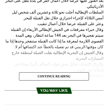
بعد العثور عليها عرضا خلال أعمال حفر في بلدة تطل على البحر
الأدرياتيكي.
السلطات الإيطالية أجلت نحو ثلاثة وعشرين ألف شخص ليل
أمس الثلاثاء كإجراء احترازي خلال نقل القنبلة للبحر.
وعثر على القنبلة عرضا خلال أعمال تنقيب.
وقال خبراء مفرقعات في الجيش الإيطالي الأربعاء إن القنبلة
سيتم تفجيرها في البحر بعد 144 ساعة انتظار، وهي المدة
القصوى اللازمة لمعرفة ما إذا كانت القنبلة ستنفجر وحدها إذا ما
كان مؤقتها الزمني قد تم تفعيله بالخطأ عند اكتشافها أم لا.
وقال الجيش إن البحرية الإيطالية نقلت القنبلة لمنطقة خارج
المسارات البحرية.
ولايزال اكتشاف قنابل تخص قوات التحالف أمرا معتادا في
إيطاليا حتى اليوم.
Skynews
CONTINUE READING
RELATED TOPICS:
YOU MAY LIKE
UP NEX
حطم مقاتلة حربية أميركية ومصرع طياريها
DON'T MISS