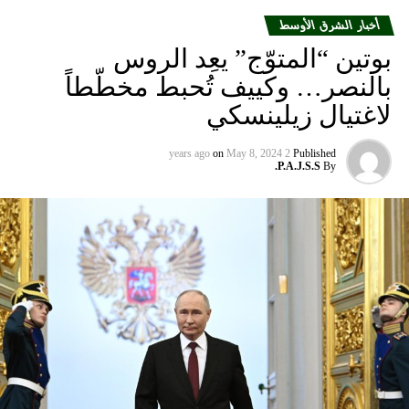
بعد السنة والخمس سنوات.. مدّة جديدة لتجديد جوازات
السفر في لبنان
أخبار الشرق الأوسط
بوتين “المتوّج” يعِد الروس
بالنصر… وكييف تُحبط مخطّطاً
لاغتيال زيلينسكي
on
May 8, 2024
2 years ago
Published
P.A.J.S.S.
By