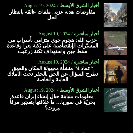
أخبار الشرق الأوسط
August 19, 2024
مفاوضات هدنة غزة.. ملفات عالقة بانتظار
الحل
أخبار مباشرة
August 19, 2024
حزب الله: هجوم جوي متزامن بأسراب من
المسيّرات الإنقضاضية على ثكنة يعرا وقاعدة
سنط جين واستهداف ثكنة زرعيت
أخبار مباشرة
August 19, 2024
“عماد 4” منشأة مجهولة المكان والعمق
تطرح السؤال عن الحق بالحفر تحت الأملاك
العامة والخاصة
أخبار الشرق الأوسط
August 19, 2024
معلومات متباينة حيال إنشاء إيران قاعدة
بحريّة في سوريا… ما علاقتها بتفجير مرفأ
بيروت؟