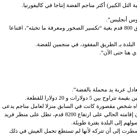
 التل الكبير) أكثر مناجم الفضة إنتاجا في كاليفورنيا.
وس أنجليس”.
يحمل فيسمارس إزميلا ومطرقة إلى عمق 800 قدم بغية “تكسير الصخور ومعرفة ما تخبئه”، اقتناعا
البلدة بـ الطريق المفقود، في منجمين للفضة.
 هنا حتى الآن”.
 دولارات و 20 دولارا للقطعة.
عطاه شخص مقصورة كانت في السابق منزلا لعامل مناجم يدعى
وليام هانتر، وأصبحت هذه المقصورة مكان إقامته الحالي على ارتفاع 8200 قدم، تطل على منظر فريد
لهم إلى البلدة بفترة طويلة.
ضطرت إلى أن تتركه لأنها لم تستطع تحمل العيش في ذلك