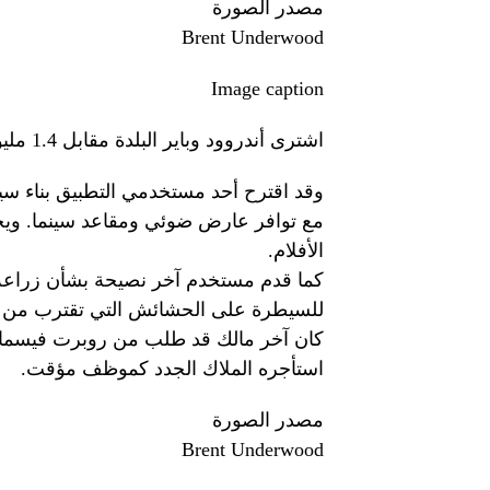
مصدر الصورة
Brent Underwood
Image caption
اشترى أندروود وباير البلدة مقابل 1.4 مليون دولار في يوليو/تموز العام الماضي
وقد اقترح أحد مستخدمي التطبيق بناء سين
مع توافر عارض ضوئي ومقاعد سينما. وي
الأفلام.
كما قدم مستخدم آخر نصيحة بشأن زراعة ن
للسيطرة على الحشائش التي تقترب من ال
كان آخر مالك قد طلب من روبرت فيسمار
استأجره الملاك الجدد كموظف مؤقت.
مصدر الصورة
Brent Underwood