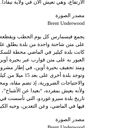
الارتفاع، وهي تعيش الآن في ولاية نيفادا.
مصدر الصورة
Brent Underwood
يجمع فيسمارس كل يوم الحطب ويقطعه، وتتوا
على متن شاحنة واحدة من بلدة يطلق عليه
كانت بلدة كيلير في الماضي محطة للسكك ا
العبور به على متن قوارب عبر بحيرة أوي
ومنذ تجفيف بحيرة أوين، في إطار مشروع قن
وتوجد بلدة أخرى 
والاحتياجات الضرورية، إذ تضم مقاه، ومحا
ولأنه يعيش بمفرده، “بعيدا عن الأشباح”، 
فيها في الماضي، وعن التعدين، وحبه الكبير
مصدر الصورة
Brent Underwood