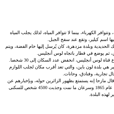
فر الكهرباء، بينما لا تتوافر المياه، لذلك يجلب المياه
ا اسم كيلير، وتقع عند سفح الجبل.
لحديدية وبلدة مزدهرة، كان يُرسل إليها خام الفضة، ويتم
ن، ثم يوضع في قطار باتجاه لوس أنجليس.
اة لوس أنجليس، انخفض عدد السكان إلى 30 شخصا.
على بعد 15 ميلا من كيلير هي بلدة لون باين، والتي تعد أقرب مكان لجلب اللوازم
ل تجارية، وفنادق، وحانات.
قال مازحا إنه يستمتع بظهور الزائرين حوله، وبإخبارهم عن
تاريخ بلدة سيرو غوردو، التي تأسست في عام 1865 وسرعان ما نمت وجذبت 4500 شخص للسكنى
 لهذه البلدة.