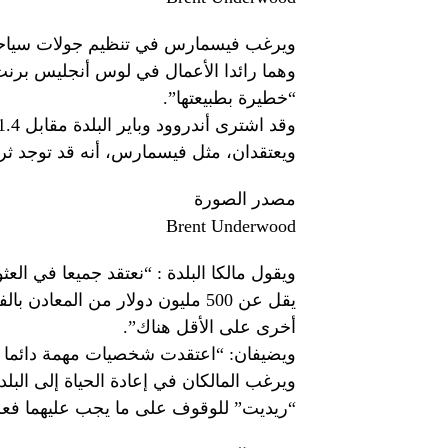
ويرغب فيسمارس في تنظيم جولات سياحية 
وهما رائدا الأعمال في لوس أنجليس برنت 
“خطيرة بطبيعتها”.
وقد اشترى أندروود وباير البلدة مقابل 1.4 مليون دولار في يوليو/تموز العام الماضي.
ويعتقدان، مثل فيسمارس، أنه قد توجد ثرو
مصدر الصورة
Brent Underwood
ويقول مالكا البلدة : “نعتقد جميعا في الع
أخرى على الأقل هناك”.
ويضيفان: “اعتقدت شخصيات مهمة دائما أن 
ويرغب المالكان في إعادة الحياة إلى البل
“ريديت” للوقوف على ما يجب عليهما فعله