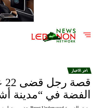
اخر الاخبار
قص
الفضة في “مدينة أشب
مصدر الصورة nderwood