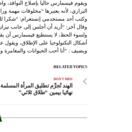
ويقوم فيسمارس حاليا بإصلاح النوافذ، وا
البراري، لأنه يعتبرها “مخلوقات مهمة ورائ
وكتب أحد مستخدمي إنستغرام: “شكرا لك
وقال آخر: “أريد أن أجلس إلى جانب نير
ولسوء الحظ، لا يستطيع فيسمارس أن يقرأ 
أشكال التكنولوجيا على الإطلاق، ويقول ع
ويضيف : “أنا أحب الحيوانات والمغامرة وا
RELATED TOPICS:
DON'T MISS
الهند تُجرِّم تطليق المرأة المسلمة 
نهائيا بيمين “طلاق ثلاثي”