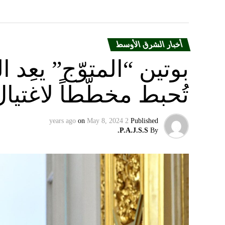
أخبار الشرق الأوسط
بوتين “المتوّج” يعِ
تُحبط مخطّطاً لاغتيا
on
May 8, 2024
2 years ago
Published
P.A.J.S.S.
By