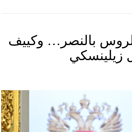
د الروس بالنصر… وكييف
ل زيلينسكي