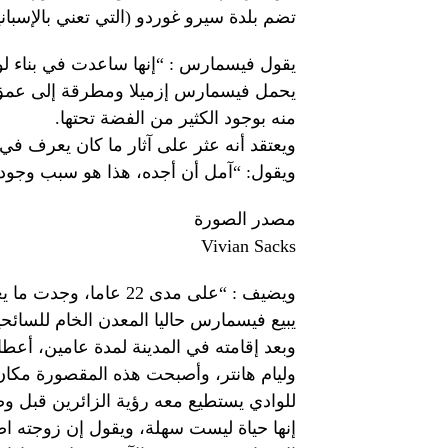
تضم بلدة سيرو غوردو (التي تعني بالإسبانية
يقول فيسمارس : “إنها ساعدت في بناء ل
منه بوجود الكثير من الفضة تحتها.
ويعتقد أنه عثر على آثار ما كان يعرف في 
ويقول: “آمل أن أجده، هذا هو سبب وجودي
مصدر الصورة
Vivian Sacks
ويضيف : “على مدى 22 عاما، وجدت ما يعادل عربة يد محملة بالفضة”.
يبيع فيسمارس حاليا المعدن الخام للسائحين بقيمة تتراوح بين 5
وبعد إقامته في المدينة لمدة عامين، أ
للوادي يستطيع معه رؤية الزائرين قبل وصو
إنها حياة ليست سهلة، ويقول إن زوجته ا