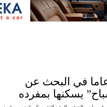
ة رجل قضى 22 عاما في البحث عن
اح” يسكنها بمفرده
Brent U يعد روبرت لويس فيسمارس الشخص الوحيد الذي يسكن بلدة سيرو غوردو