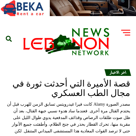
اخر الاخبار
قصة الأميرة التي أحدثت ثورة في
مجال الطب العسكري
مصدر الصورة Alamy كانت فيرا غيدرويتس تسابق الزمن للهرب قبل أن
يحتدم القتال مرة أخرى. فعندما ساد هدوء نسبي جبهة القتال، بعد أن
ظل صوت طلقات الرصاص وقذائف المدفعية يدوي طوال الليل على
مقربة منها، تحرك القطار بحذر في جنح الظلام، وأطفئت جميع الأنوار
حتى لا ترصد القوات المعادية هذا المستشفى الميداني المتنقل. لكن