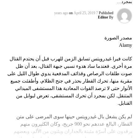
بمجرد…
on
April 25, 2019
7 years ago
Published
Editor
By
مصدر الصورة
Alamy
كانت فيرا غيدرويتس تسابق الزمن للهرب قبل أن يحتدم القتال
مرة أخرى. فعندما ساد هدوء نسبي جبهة القتال، بعد أن ظل
صوت طلقات الرصاص وقذائف المدفعية يدوي طوال الليل على
مقربة منها، تحرك القطار بحذر في جنح الظلام، وأطفئت جميع
الأنوار حتى لا ترصد القوات المعادية هذا المستشفى الميداني
المتنقل. لكن بمجرد أن تحرك المستشفى، تعرض لبوابل من
القنابل.
لم يكن يشغل بال غيدرويتس حينها سوى المرضى على متن
القطار، البالغ عددهم نحو 900 جريح، وكان الكثيرون منهم
يرقدون على أسرّة مثبتة بالجداران ويئنون من الألم، وبعضهم