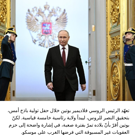
كما تحدثت في برنامج تلفزيوني عن الصعوبات التي يعانيها أهالي
الأطفال المرضى في غزة ليحصلوا على إذن بالسفر لزيارة
أطفالهم في مستشفيات القدس الشرقية والضفة الغربية.
وكانت نائبة السفير الإسرائيلي في المملكة المتحدة، شارون بار
لي، مشاركة في البرنامج، ودعت ألين-خان إلى السفارة
الإسرائيلية لمتابعة النقاش.
وأعربت ألين-خان بعد اللقاء في تغريدة بموقع تويتر عن سرورها
باللقاء، لمتابعة النقاش حول وضع الخدمات الصحية لدى
الفلسطينيين وبحماسها للعمل مع الدبلوماسية الإسرائيلية على
موضوع إنساني مهم مثل هذا.
إلا أن هذا، كما تقول ألين-خان، أدى إلى تعرضها في تغريدات
بموقع تويتر لاتهامات أدهشتها، وأصابتها بـ”خيبة عميقة”، من
ضمنها أنها “متعاونة مباشرة مع نظام عنصري” لأنها أجرت
محادثات مع دبلوماسيين إسرائيليين، وأن “الصهيونية اشترت
ولاءها مقابل حقيبة من الفضة وفيلا في ماربيا”.
تعهّد الرئيس الروسي فلاديمير بوتين خلال حفل تولية باذخ أمس،
وقالت ألين-خان إن مثل هذه التصرفات لا تساعد القضية
بتحقيق النصر للروس، ليبدأ ولاية رئاسية خامسة قياسية. لكنّ
الفلسطينية، وإنها عملت مع الفلسطسينيين عبر الشرق الأوسط
بوتين أقرّ بأنّ بلاده تمرّ بفترة صعبة، في إشارة واضحة إلى حزم
لعشر سنوات “لكن هؤلاء الأشخاص عنصريون يختبئون خلف
العقوبات غير المسبوقة التي فرضها الغرب على موسكو.