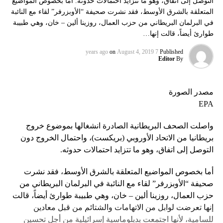
التوصل إلى اتفاق، وهو ما تتزايد احتمالات حدوثه. أما بخصوص المواضيع
المتعلقة بالشرق الأوسط، فقد نشرت صحيفة “الأوبزرفر” لقاء مع النائبة
في البرلمان البريطاني من حزب العمال، روزينا ألين – خان، وهي طبيبة
طوارئ أيضاً، قالت إنها…
on
August 4, 2019
7 years ago
Published
Editor
By
مصدر الصورة
EPA
واصلت الصحف البريطانية الصادرة انشغالها بموضوع خروج
بريطانيا من الاتحاد الأوروبي (بريكست)، واحتمال الخروج دون
التوصل إلى اتفاق، وهو ما تتزايد احتمالات حدوثه.
أما بخصوص المواضيع المتعلقة بالشرق الأوسط، فقد نشرت
صحيفة “الأوبزرفر” لقاء مع النائبة في البرلمان البريطاني من
حزب العمال، روزينا ألين – خان، وهي طبيبة طوارئ أيضاً، قالت
إنها تعرضت لوابل من الاتهامات والشتائم من قبل معادين
للسامية، لأنها اجتمعت بدبلوماسية إسرائيلية من أجل تحسين